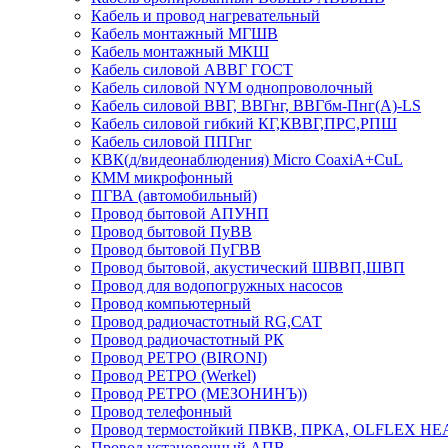
Кабель и провод нагревательный
Кабель монтажный МГШВ
Кабель монтажный МКШ
Кабель силовой АВВГ ГОСТ
Кабель силовой NYM однопроволочный
Кабель силовой ВВГ, ВВГнг, ВВГбм-Пнг(А)-LS
Кабель силовой гибкий КГ,КВВГ,ПРС,РПШ
Кабель силовой ППГнг
КВК(д/видеонаблюдения) Micro CoaxiA+CuL
КММ микрофонный
ПГВА (автомобильный)
Провод бытовой АПУНП
Провод бытовой ПуВВ
Провод бытовой ПуГВВ
Провод бытовой, акустический ШВВП,ШВП
Провод для водопогружных насосов
Провод компьютерный
Провод радиочастотный RG,САТ
Провод радиочастотный РК
Провод РЕТРО (BIRONI)
Провод РЕТРО (Werkel)
Провод РЕТРО (МЕЗОНИНЪ))
Провод телефонный
Провод термостойкий ПВКВ, ПРКА, OLFLEX HE
Провод установочный АПВ