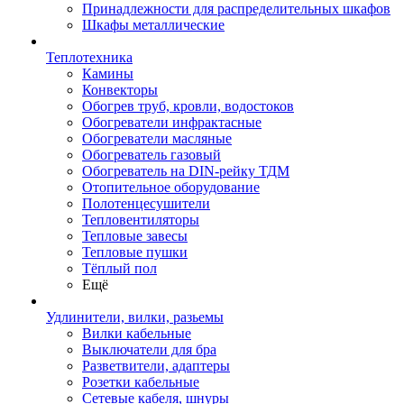
Принадлежности для распределительных шкафов
Шкафы металлические
Теплотехника
Камины
Конвекторы
Обогрев труб, кровли, водостоков
Обогреватели инфрактасные
Обогреватели масляные
Обогреватель газовый
Обогреватель на DIN-рейку ТДМ
Отопительное оборудование
Полотенцесушители
Тепловентиляторы
Тепловые завесы
Тепловые пушки
Тёплый пол
Ещё
Удлинители, вилки, разьемы
Вилки кабельные
Выключатели для бра
Разветвители, адаптеры
Розетки кабельные
Сетевые кабеля, шнуры