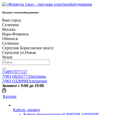
Продажа электрооборудования
Ваш город
Селятино
Москва
Наро-Фоминск
Обнинск
Селятино
Серпухов Борисовское шоссе
Серпухов ул.Новая
Чехов
7(499)7077157
7(901)3820177
Электрика
7(901)3328996
Освещение
Звоните с 9:00 до 19:00
Каталог
Кабель, провод
Кабель бронированный ВбБШВ АВББШВ