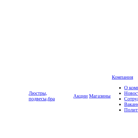
Компания
О ком
Люстры,
Новос
Акции
Магазины
подвесы,бра
Сотру
Вакан
Полит