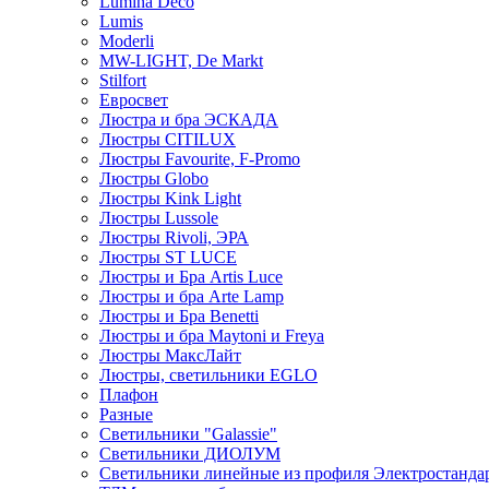
Lumina Deco
Lumis
Moderli
MW-LIGHT, De Markt
Stilfort
Евросвет
Люстра и бра ЭСКАДА
Люстры CITILUX
Люстры Favourite, F-Promo
Люстры Globo
Люстры Kink Light
Люстры Lussole
Люстры Rivoli, ЭРА
Люстры ST LUCE
Люстры и Бра Artis Luce
Люстры и бра Arte Lamp
Люстры и Бра Benetti
Люстры и бра Maytoni и Freya
Люстры МаксЛайт
Люстры, светильники EGLO
Плафон
Разные
Светильники "Galassie"
Светильники ДИОЛУМ
Светильники линейные из профиля Электростандар