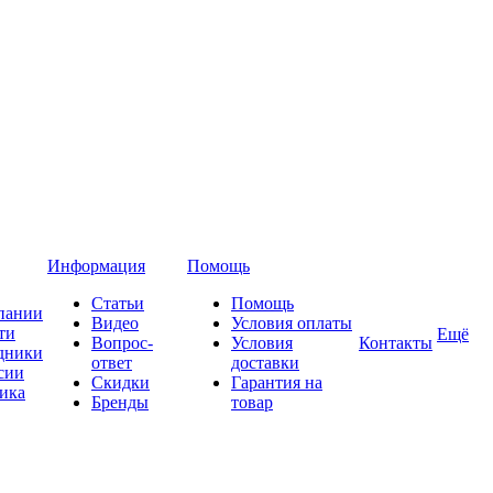
Информация
Помощь
Статьи
Помощь
пании
Видео
Условия оплаты
ти
Ещё
Вопрос-
Условия
Контакты
дники
ответ
доставки
сии
Скидки
Гарантия на
ика
Бренды
товар