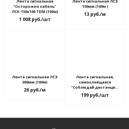
Лента сигнальная
Лента сигнальная ЛСЭ
"Осторожно кабель"
150мм (100м )
ЛСК-150х100 TDM (100м)
13
руб.
/м
1 008
руб.
/шт
Лента сигнальная ЛСЭ
Лента сигнальная,
300мм (100м)
самоклеящаяся
"Соблюдай дистанцию
26
руб.
/м
1,5 м!" ЛСДк-48х66 TDM
199
руб.
/шт