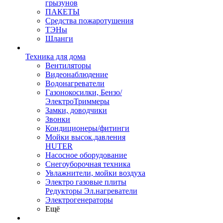
грызунов
ПАКЕТЫ
Средства пожаротушения
ТЭНы
Шланги
Техника для дома
Вентиляторы
Видеонаблюдение
Водонагреватели
Газонокосилки, Бензо/
ЭлектроТриммеры
Замки, доводчики
Звонки
Кондиционеры/фитинги
Мойки высок.давления
HUTER
Насосное оборудование
Снегоуборочная техника
Увлажнители, мойки воздуха
Электро газовые плиты
Редукторы Эл.нагреватели
Электрогенераторы
Ещё