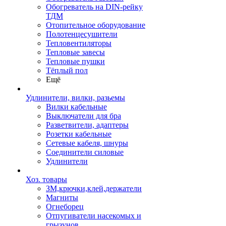
Обогреватель на DIN-рейку
ТДМ
Отопительное оборудование
Полотенцесушители
Тепловентиляторы
Тепловые завесы
Тепловые пушки
Тёплый пол
Ещё
Удлинители, вилки, разьемы
Вилки кабельные
Выключатели для бра
Разветвители, адаптеры
Розетки кабельные
Сетевые кабеля, шнуры
Соединители силовые
Удлинители
Хоз. товары
ЗМ,крючки,клей,держатели
Магниты
Огнеборец
Отпугиватели насекомых и
грызунов