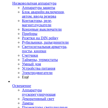
Низковольтная аппаратура
Аппаратура защиты
Блок аварийн.включения,
автом. ввода резерва
Контакторы, реле,
магнит.пускатели
Концевые выключатели
Приборы
Розетки на DIN рейку
Рубильники, разъединители
Светосигнальная арматура,
посты, кнопки
Счетчики
Таймеры, термостаты
Умный дом
Устройства питания
Электродвигатели
Ещё
Освещение
Аппаратура
пускорегулирующая
Декоративный свет
Лампы
Прожекторы светодиодные