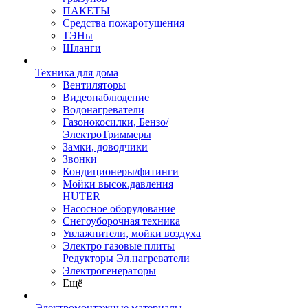
ПАКЕТЫ
Средства пожаротушения
ТЭНы
Шланги
Техника для дома
Вентиляторы
Видеонаблюдение
Водонагреватели
Газонокосилки, Бензо/
ЭлектроТриммеры
Замки, доводчики
Звонки
Кондиционеры/фитинги
Мойки высок.давления
HUTER
Насосное оборудование
Снегоуборочная техника
Увлажнители, мойки воздуха
Электро газовые плиты
Редукторы Эл.нагреватели
Электрогенераторы
Ещё
Электромонтажные материалы