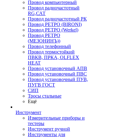
Провод компьютерный
Провод радиочастотный
RG,САТ
Провод радиочастотный РК
Провод РЕТРО (BIRONI)
Провод РЕТРО (Werkel)
Провод РЕТРО
(МЕЗОНИНЪ))
Провод телефонный
Провод термостойкий
ПВКВ, ПРКА, OLFLEX
HEAT
Провод установочный АПВ
Провод установочный ПВС
Провод установочный ПУВ,
ПУГВ ГОСТ
СИП
Тросы стальные
Ещё
Инструмент
Измерительные приборы и
тестеры
Инструмент ручной
Инструменты для