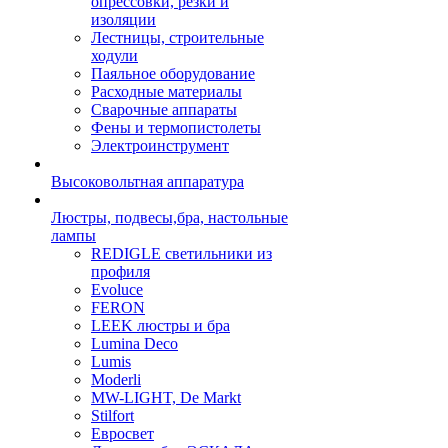
опрессовки, резки и
изоляции
Лестницы, строительные
ходули
Паяльное оборудование
Расходные материалы
Сварочные аппараты
Фены и термопистолеты
Электроинструмент
Высоковольтная аппаратура
Люстры, подвесы,бра, настольные
лампы
REDIGLE светильники из
профиля
Evoluce
FERON
LEEK люстры и бра
Lumina Deco
Lumis
Moderli
MW-LIGHT, De Markt
Stilfort
Евросвет