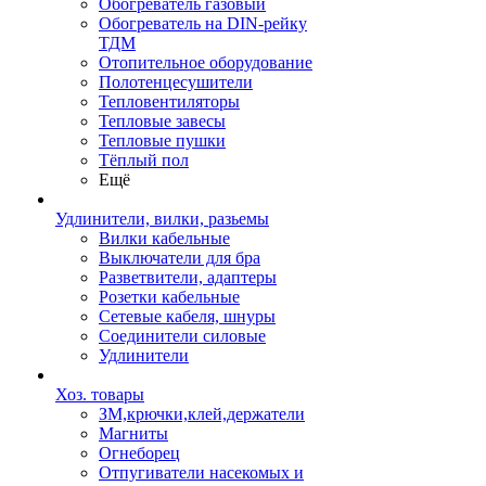
Обогреватель газовый
Обогреватель на DIN-рейку
ТДМ
Отопительное оборудование
Полотенцесушители
Тепловентиляторы
Тепловые завесы
Тепловые пушки
Тёплый пол
Ещё
Удлинители, вилки, разьемы
Вилки кабельные
Выключатели для бра
Разветвители, адаптеры
Розетки кабельные
Сетевые кабеля, шнуры
Соединители силовые
Удлинители
Хоз. товары
ЗМ,крючки,клей,держатели
Магниты
Огнеборец
Отпугиватели насекомых и