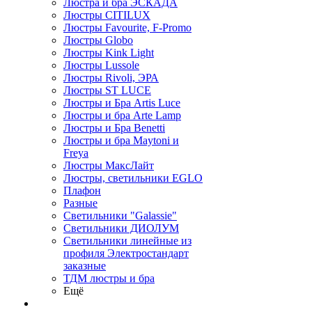
Люстра и бра ЭСКАДА
Люстры CITILUX
Люстры Favourite, F-Promo
Люстры Globo
Люстры Kink Light
Люстры Lussole
Люстры Rivoli, ЭРА
Люстры ST LUCE
Люстры и Бра Artis Luce
Люстры и бра Arte Lamp
Люстры и Бра Benetti
Люстры и бра Maytoni и
Freya
Люстры МаксЛайт
Люстры, светильники EGLO
Плафон
Разные
Светильники "Galassie"
Светильники ДИОЛУМ
Светильники линейные из
профиля Электростандарт
заказные
ТДМ люстры и бра
Ещё