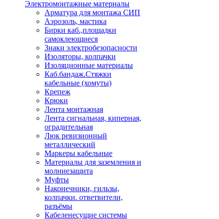
Электромонтажные материалы
Арматура для монтажа СИП
Аэрозоль, мастика
Бирки каб.,площадки
самоклеющиеся
Знаки электробезопасности
Изоляторы, колпачки
Изоляционные материалы
Каб.бандаж.Стяжки
кабельные (хомуты)
Крепеж
Крюки
Лента монтажная
Лента сигнальная, киперная,
оградительная
Люк ревизионный
металлический
Маркеры кабельные
Материалы для заземления и
молниезащита
Муфты
Наконечники, гильзы,
колпачки. ответвители,
разъёмы
Кабеленесущие системы