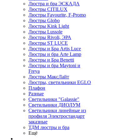
Люстра и бра ЭСКАДА
Люстры CITILUX
Люстры Favourite, F-Promo
Люстры Globo
Люстры Kink Light
Люстры Lussole
Люстры Rivoli, ЭРА
Люстры ST LUCE
Люстры и Бра Artis Luce
Люстры и бра Arte Lamp
Люстры и Бра Benetti
Люстры и бра Maytoni и
Freya
Люстры МаксЛайт
Люстры, светильники EGLO
Плафон
Разные
Светильники "Galassie"
Светильники ДИОЛУМ
Светильники линейные из
профиля Электростандарт
заказные
ТДМ люстры и бра
Ещё