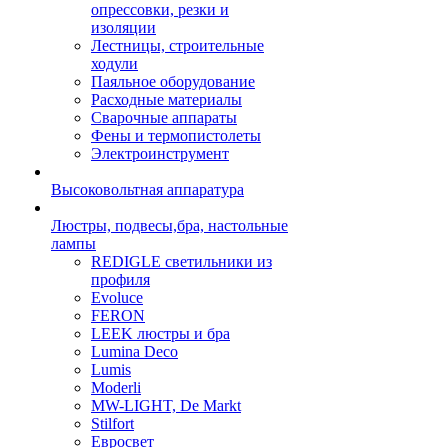
опрессовки, резки и
изоляции
Лестницы, строительные
ходули
Паяльное оборудование
Расходные материалы
Сварочные аппараты
Фены и термопистолеты
Электроинструмент
Высоковольтная аппаратура
Люстры, подвесы,бра, настольные
лампы
REDIGLE светильники из
профиля
Evoluce
FERON
LEEK люстры и бра
Lumina Deco
Lumis
Moderli
MW-LIGHT, De Markt
Stilfort
Евросвет