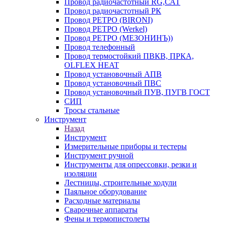
Провод радиочастотный RG,САТ
Провод радиочастотный РК
Провод РЕТРО (BIRONI)
Провод РЕТРО (Werkel)
Провод РЕТРО (МЕЗОНИНЪ))
Провод телефонный
Провод термостойкий ПВКВ, ПРКА,
OLFLEX HEAT
Провод установочный АПВ
Провод установочный ПВС
Провод установочный ПУВ, ПУГВ ГОСТ
СИП
Тросы стальные
Инструмент
Назад
Инструмент
Измерительные приборы и тестеры
Инструмент ручной
Инструменты для опрессовки, резки и
изоляции
Лестницы, строительные ходули
Паяльное оборудование
Расходные материалы
Сварочные аппараты
Фены и термопистолеты