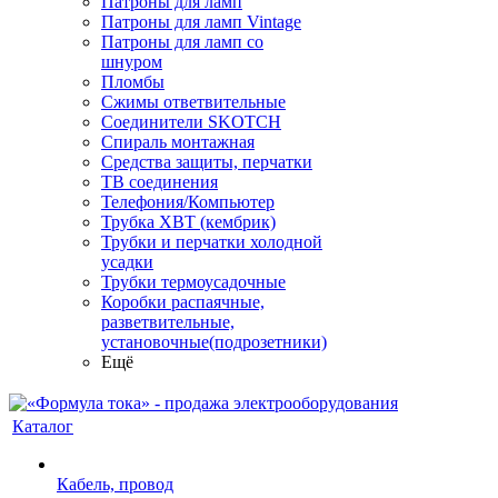
Патроны для ламп
Патроны для ламп Vintage
Патроны для ламп со
шнуром
Пломбы
Сжимы ответвительные
Соединители SKOTCH
Спираль монтажная
Средства защиты, перчатки
ТВ соединения
Телефония/Компьютер
Трубка ХВТ (кембрик)
Трубки и перчатки холодной
усадки
Трубки термоусадочные
Коробки распаячные,
разветвительные,
установочные(подрозетники)
Ещё
Каталог
Кабель, провод