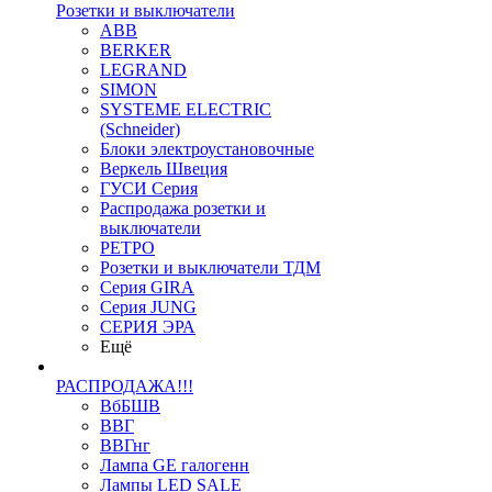
Розетки и выключатели
ABB
BERKER
LEGRAND
SIMON
SYSTEME ELECTRIC
(Schneider)
Блоки электроустановочные
Веркель Швеция
ГУСИ Серия
Распродажа розетки и
выключатели
РЕТРО
Розетки и выключатели ТДМ
Серия GIRA
Серия JUNG
СЕРИЯ ЭРА
Ещё
РАСПРОДАЖА!!!
ВбБШВ
ВВГ
ВВГнг
Лампа GE галогенн
Лампы LED SALE