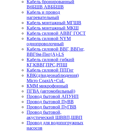
Кабель бронированный
ВбБШВ АВББШВ
Кабель и провод
нагревательный
Кабель монтажный МГШВ
Кабель монтажный МКШ
Кабель силовой АВВГ ГОСТ
Кабель силовой NYM
однопроволочный
Кабель силовой ВВГ, ВВГнг,
ВВГбм-Пнг(А)-LS
Кабель силовой гибкий
КГ,КВВГ,ПРС,РПШ
Кабель силовой ППГнг
КВК(д/видеонаблюдения)
Micro CoaxiA+CuL
КММ микрофонный
ПГВА (автомобильный)
Провод бытовой АПУНП
Провод бытовой ПуВВ
Провод бытовой ПуГВВ
Провод бытовой,
акустический ШВВП,ШВП
Провод для водопогружных
насосов