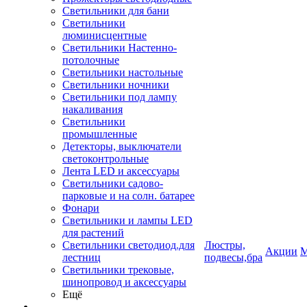
Светильники для бани
Светильники
люминисцентные
Светильники Настенно-
потолочные
Светильники настольные
Светильники ночники
Светильники под лампу
накаливания
Светильники
промышленные
Детекторы, выключатели
светоконтрольные
Лента LED и аксессуары
Светильники садово-
парковые и на солн. батарее
Фонари
Светильники и лампы LED
для растений
Светильники светодиод.для
Люстры,
Акции
М
лестниц
подвесы,бра
Светильники трековые,
шинопровод и аксессуары
Ещё