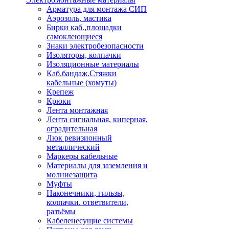
Арматура для монтажа СИП
Аэрозоль, мастика
Бирки каб.,площадки
самоклеющиеся
Знаки электробезопасности
Изоляторы, колпачки
Изоляционные материалы
Каб.бандаж.Стяжки
кабельные (хомуты)
Крепеж
Крюки
Лента монтажная
Лента сигнальная, киперная,
оградительная
Люк ревизионный
металлический
Маркеры кабельные
Материалы для заземления и
молниезащита
Муфты
Наконечники, гильзы,
колпачки. ответвители,
разъёмы
Кабеленесущие системы