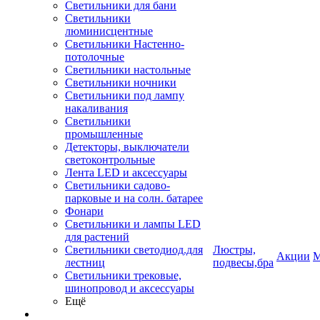
Светильники для бани
Светильники
люминисцентные
Светильники Настенно-
потолочные
Светильники настольные
Светильники ночники
Светильники под лампу
накаливания
Светильники
промышленные
Детекторы, выключатели
светоконтрольные
Лента LED и аксессуары
Светильники садово-
парковые и на солн. батарее
Фонари
Светильники и лампы LED
для растений
Светильники светодиод.для
Люстры,
Акции
М
лестниц
подвесы,бра
Светильники трековые,
шинопровод и аксессуары
Ещё