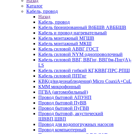
Назад
Каталог
Кабель, провод
Назад
Кабель, провод
Кабель бронированный ВбБШВ АВББШВ
Кабель и провод нагревательный
Кабель монтажный МГШВ
Кабель монтажный МКШ
Кабель силовой АВВГ ГОСТ
Кабель силовой NYM однопроволочный
Кабель силовой ВВГ, ВВГнг, ВВГбм-Пнг(А)-
LS
Кабель силовой гибкий КГ,КВВГ,ПРС,РПШ
Кабель силовой ППГнг
КВК(д/видеонаблюдения) Micro CoaxiA+CuL
КММ микрофонный
ПГВА (автомобильный)
Провод бытовой АПУНП
Провод бытовой ПуВВ
Провод бытовой ПуГВВ
Провод бытовой, акустический
ШВВП,ШВП
Провод для водопогружных насосов
Провод компьютерный