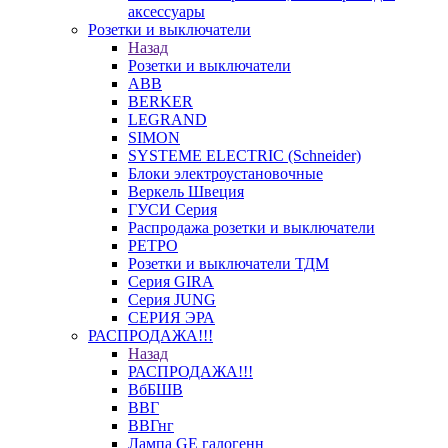
аксессуары
Розетки и выключатели
Назад
Розетки и выключатели
ABB
BERKER
LEGRAND
SIMON
SYSTEME ELECTRIC (Schneider)
Блоки электроустановочные
Веркель Швеция
ГУСИ Серия
Распродажа розетки и выключатели
РЕТРО
Розетки и выключатели ТДМ
Серия GIRA
Серия JUNG
СЕРИЯ ЭРА
РАСПРОДАЖА!!!
Назад
РАСПРОДАЖА!!!
ВбБШВ
ВВГ
ВВГнг
Лампа GE галогенн