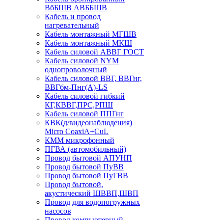
ВбБШВ АВББШВ
Кабель и провод
нагревательный
Кабель монтажный МГШВ
Кабель монтажный МКШ
Кабель силовой АВВГ ГОСТ
Кабель силовой NYM
однопроволочный
Кабель силовой ВВГ, ВВГнг,
ВВГбм-Пнг(А)-LS
Кабель силовой гибкий
КГ,КВВГ,ПРС,РПШ
Кабель силовой ППГнг
КВК(д/видеонаблюдения)
Micro CoaxiA+CuL
КММ микрофонный
ПГВА (автомобильный)
Провод бытовой АПУНП
Провод бытовой ПуВВ
Провод бытовой ПуГВВ
Провод бытовой,
акустический ШВВП,ШВП
Провод для водопогружных
насосов
Провод компьютерный