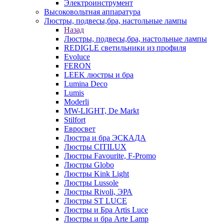
Электроинструмент
Высоковольтная аппаратура
Люстры, подвесы,бра, настольные лампы
Назад
Люстры, подвесы,бра, настольные лампы
REDIGLE светильники из профиля
Evoluce
FERON
LEEK люстры и бра
Lumina Deco
Lumis
Moderli
MW-LIGHT, De Markt
Stilfort
Евросвет
Люстра и бра ЭСКАДА
Люстры CITILUX
Люстры Favourite, F-Promo
Люстры Globo
Люстры Kink Light
Люстры Lussole
Люстры Rivoli, ЭРА
Люстры ST LUCE
Люстры и Бра Artis Luce
Люстры и бра Arte Lamp