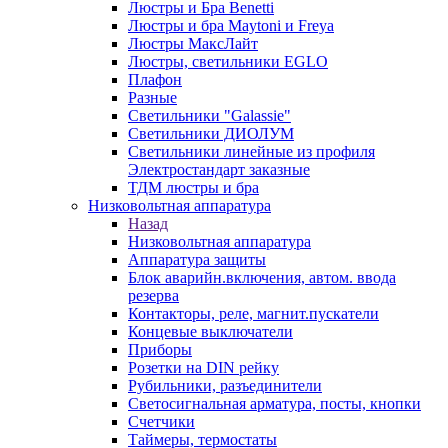
Люстры и Бра Benetti
Люстры и бра Maytoni и Freya
Люстры МаксЛайт
Люстры, светильники EGLO
Плафон
Разные
Светильники "Galassie"
Светильники ДИОЛУМ
Светильники линейные из профиля
Электростандарт заказные
ТДМ люстры и бра
Низковольтная аппаратура
Назад
Низковольтная аппаратура
Аппаратура защиты
Блок аварийн.включения, автом. ввода
резерва
Контакторы, реле, магнит.пускатели
Концевые выключатели
Приборы
Розетки на DIN рейку
Рубильники, разъединители
Светосигнальная арматура, посты, кнопки
Счетчики
Таймеры, термостаты