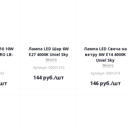
10 10W
Лампа LED Шар 6W
Лампа LED Свеча на
RO LB-
E27 4000K Uniel Sky
ветру 6W E14 4000K
Много
Uniel Sky
о
Много
Артикул: 00001370
163
Артикул: 0001374
144
руб.
/шт
/шт
146
руб.
/шт