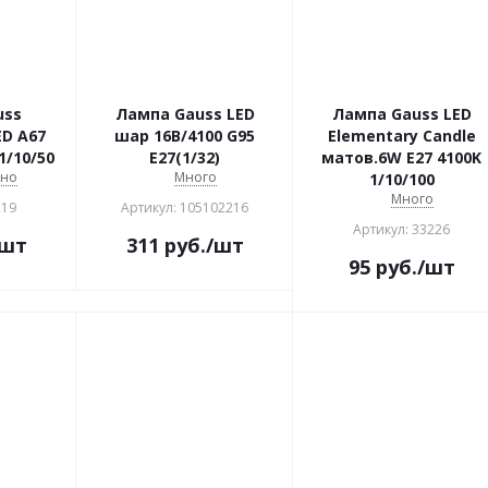
uss
Лампа Gauss LED
Лампа Gauss LED
ED A67
шар 16В/4100 G95
Elementary Candle
1/10/50
Е27(1/32)
матов.6W E27 4100K
чно
Много
1/10/100
Много
219
Артикул: 105102216
Артикул: 33226
/шт
311
руб.
/шт
95
руб.
/шт