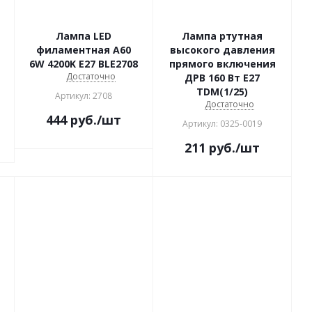
Лампа LED
Лампа ртутная
филаментная A60
высокого давления
6W 4200K E27 BLE2708
прямого включения
Достаточно
ДРВ 160 Вт Е27
TDM(1/25)
Артикул: 2708
Достаточно
444
руб.
/шт
Артикул: 0325-0019
211
руб.
/шт