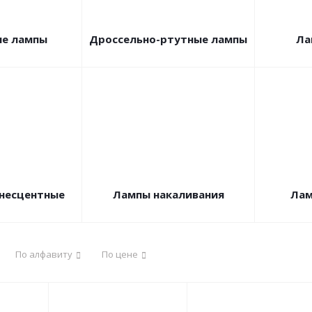
ые лампы
Дроссельно-ртутные лампы
Ла
несцентные
Лампы накаливания
Лам
По алфавиту
По цене