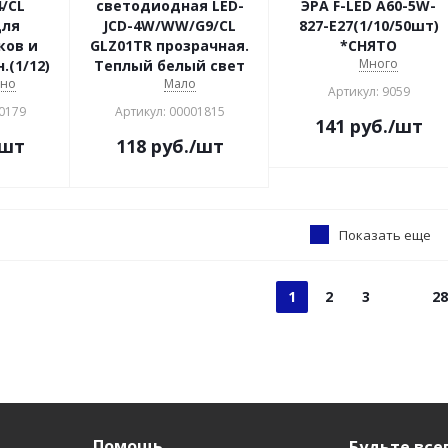
/CL
светодиодная LED-
ЭРА F-LED А60-5W-
для
JCD-4W/WW/G9/CL
827-Е27(1/10/50шт)
ков и
GLZ01TR прозрачная.
*СНЯТО
Много
(1/12)
Теплый белый свет
чно
Мало
Артикул: 9059
0179
Артикул: 00001815
141
руб.
/шт
/шт
118
руб.
/шт
Показать еще
1
2
3
28
Помощь
Будьте всег