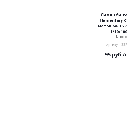
Лампа Gaus
Elementary C
матов.6W E27
1/10/10
Мног
Артикул: 33
95
руб.
/