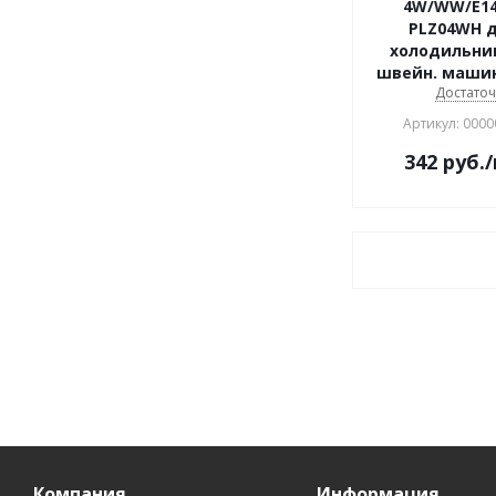
4W/WW/E14
PLZ04WH 
холодильни
швейн. машин.
Достато
Артикул: 0000
342
руб.
Компания
Информация