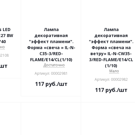
s LED
Лампа
Лампа
E27 8W
декоративная
декоративная
/40
"эффект пламени".
"эффект пламени".
чно
Форма «свеча » IL-N-
Форма «свеча на
C35-3/RED-
ветру» IL-N-CW35-
02108
FLAME/E14/CL(1/10)
3/RED-FLAME/E14/CL
/шт
Достаточно
(1/10)
Мало
Артикул: 00002981
Артикул: 00002982
117
руб.
/шт
117
руб.
/шт