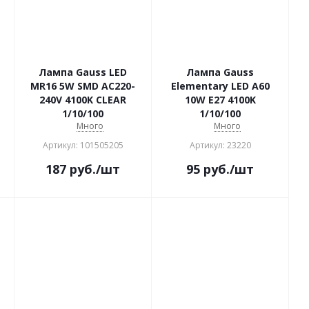
Лампа Gauss LED
Лампа Gauss
MR16 5W SMD AC220-
Elementary LED A60
240V 4100K CLEAR
10W E27 4100K
1/10/100
1/10/100
Много
Много
Артикул: 101505205
Артикул: 23220
187
руб.
/шт
95
руб.
/шт