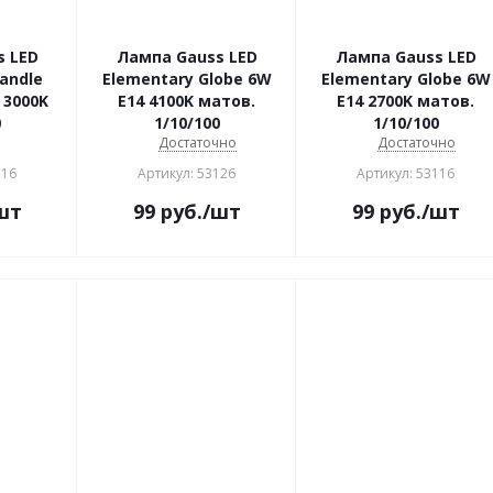
s LED
Лампа Gauss LED
Лампа Gauss LED
andle
Elementary Globe 6W
Elementary Globe 6W
 3000K
E14 4100K матов.
E14 2700K матов.
0
1/10/100
1/10/100
о
Достаточно
Достаточно
216
Артикул: 53126
Артикул: 53116
шт
99
руб.
/шт
99
руб.
/шт