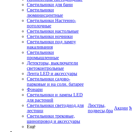
Светильники для бани
Светильники
люминисцентные
Светильники Настенно-
потолочные
Светильники настольные
Светильники ночники
Светильники под лампу
накаливания
Светильники
промышленные
Детекторы, выключатели
светоконтрольные
Лента LED и аксессуары
Светильники садово-
парковые и на солн. батарее
Фонари
Светильники и лампы LED
для растений
Светильники светодиод.для
Люстры,
Акции
М
лестниц
подвесы,бра
Светильники трековые,
шинопровод и аксессуары
Ещё