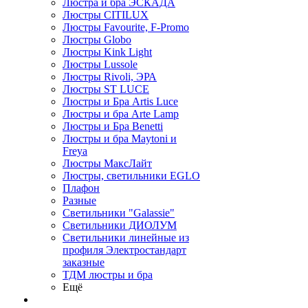
Люстра и бра ЭСКАДА
Люстры CITILUX
Люстры Favourite, F-Promo
Люстры Globo
Люстры Kink Light
Люстры Lussole
Люстры Rivoli, ЭРА
Люстры ST LUCE
Люстры и Бра Artis Luce
Люстры и бра Arte Lamp
Люстры и Бра Benetti
Люстры и бра Maytoni и
Freya
Люстры МаксЛайт
Люстры, светильники EGLO
Плафон
Разные
Светильники "Galassie"
Светильники ДИОЛУМ
Светильники линейные из
профиля Электростандарт
заказные
ТДМ люстры и бра
Ещё