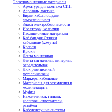
Электромонтажные материалы
Арматура для монтажа СИП
Аэрозоль, мастика
Бирки каб.,площадки
самоклеющиеся
Знаки электробезопасности
Изоляторы, колпачки
Изоляционные материалы
Каб.бандаж.Стяжки
кабельные (хомуты)
Крепеж
Крюки
Лента монтажная
Лента сигнальная, киперная,
оградительная
Люк ревизионный
металлический
Маркеры кабельные
Материалы для заземления и
молниезащита
Муфты
Наконечники, гильзы,
колпачки. ответвители,
разъёмы
Кабеленесущие системы