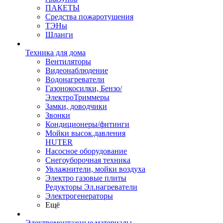
ПАКЕТЫ
Средства пожаротушения
ТЭНы
Шланги
Техника для дома
Вентиляторы
Видеонаблюдение
Водонагреватели
Газонокосилки, Бензо/
ЭлектроТриммеры
Замки, доводчики
Звонки
Кондиционеры/фитинги
Мойки высок.давления
HUTER
Насосное оборудование
Снегоуборочная техника
Увлажнители, мойки воздуха
Электро газовые плиты
Редукторы Эл.нагреватели
Электрогенераторы
Ещё
Электромонтажные материалы