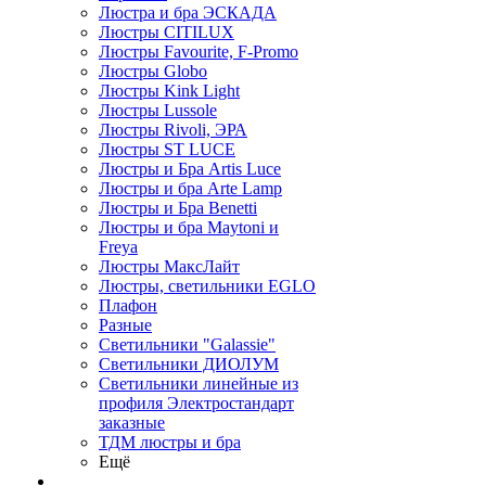
Люстра и бра ЭСКАДА
Люстры CITILUX
Люстры Favourite, F-Promo
Люстры Globo
Люстры Kink Light
Люстры Lussole
Люстры Rivoli, ЭРА
Люстры ST LUCE
Люстры и Бра Artis Luce
Люстры и бра Arte Lamp
Люстры и Бра Benetti
Люстры и бра Maytoni и
Freya
Люстры МаксЛайт
Люстры, светильники EGLO
Плафон
Разные
Светильники "Galassie"
Светильники ДИОЛУМ
Светильники линейные из
профиля Электростандарт
заказные
ТДМ люстры и бра
Ещё