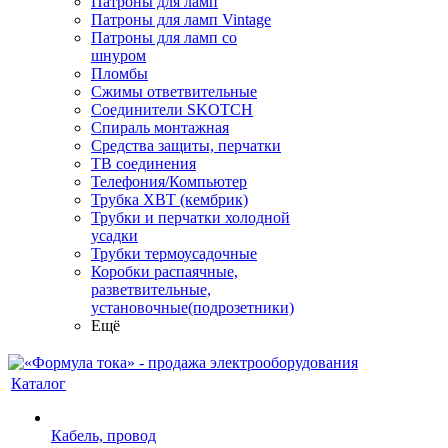
Патроны для ламп
Патроны для ламп Vintage
Патроны для ламп со
шнуром
Пломбы
Сжимы ответвительные
Соединители SKOTCH
Спираль монтажная
Средства защиты, перчатки
ТВ соединения
Телефония/Компьютер
Трубка ХВТ (кембрик)
Трубки и перчатки холодной
усадки
Трубки термоусадочные
Коробки распаячные,
разветвительные,
установочные(подрозетники)
Ещё
Каталог
Кабель, провод