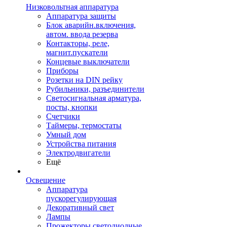
Низковольтная аппаратура
Аппаратура защиты
Блок аварийн.включения,
автом. ввода резерва
Контакторы, реле,
магнит.пускатели
Концевые выключатели
Приборы
Розетки на DIN рейку
Рубильники, разъединители
Светосигнальная арматура,
посты, кнопки
Счетчики
Таймеры, термостаты
Умный дом
Устройства питания
Электродвигатели
Ещё
Освещение
Аппаратура
пускорегулирующая
Декоративный свет
Лампы
Прожекторы светодиодные