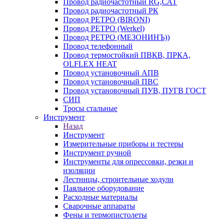
Провод радиочастотный RG,САТ
Провод радиочастотный РК
Провод РЕТРО (BIRONI)
Провод РЕТРО (Werkel)
Провод РЕТРО (МЕЗОНИНЪ))
Провод телефонный
Провод термостойкий ПВКВ, ПРКА,
OLFLEX HEAT
Провод установочный АПВ
Провод установочный ПВС
Провод установочный ПУВ, ПУГВ ГОСТ
СИП
Тросы стальные
Инструмент
Назад
Инструмент
Измерительные приборы и тестеры
Инструмент ручной
Инструменты для опрессовки, резки и
изоляции
Лестницы, строительные ходули
Паяльное оборудование
Расходные материалы
Сварочные аппараты
Фены и термопистолеты