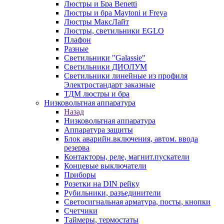
Люстры и Бра Benetti
Люстры и бра Maytoni и Freya
Люстры МаксЛайт
Люстры, светильники EGLO
Плафон
Разные
Светильники "Galassie"
Светильники ДИОЛУМ
Светильники линейные из профиля
Электростандарт заказные
ТДМ люстры и бра
Низковольтная аппаратура
Назад
Низковольтная аппаратура
Аппаратура защиты
Блок аварийн.включения, автом. ввода
резерва
Контакторы, реле, магнит.пускатели
Концевые выключатели
Приборы
Розетки на DIN рейку
Рубильники, разъединители
Светосигнальная арматура, посты, кнопки
Счетчики
Таймеры, термостаты