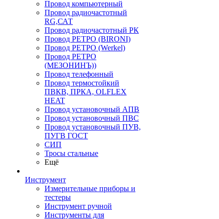
Провод компьютерный
Провод радиочастотный
RG,САТ
Провод радиочастотный РК
Провод РЕТРО (BIRONI)
Провод РЕТРО (Werkel)
Провод РЕТРО
(МЕЗОНИНЪ))
Провод телефонный
Провод термостойкий
ПВКВ, ПРКА, OLFLEX
HEAT
Провод установочный АПВ
Провод установочный ПВС
Провод установочный ПУВ,
ПУГВ ГОСТ
СИП
Тросы стальные
Ещё
Инструмент
Измерительные приборы и
тестеры
Инструмент ручной
Инструменты для