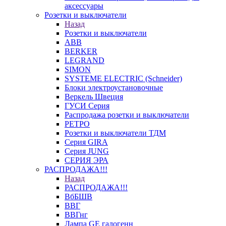
аксессуары
Розетки и выключатели
Назад
Розетки и выключатели
ABB
BERKER
LEGRAND
SIMON
SYSTEME ELECTRIC (Schneider)
Блоки электроустановочные
Веркель Швеция
ГУСИ Серия
Распродажа розетки и выключатели
РЕТРО
Розетки и выключатели ТДМ
Серия GIRA
Серия JUNG
СЕРИЯ ЭРА
РАСПРОДАЖА!!!
Назад
РАСПРОДАЖА!!!
ВбБШВ
ВВГ
ВВГнг
Лампа GE галогенн