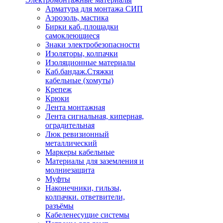
Арматура для монтажа СИП
Аэрозоль, мастика
Бирки каб.,площадки
самоклеющиеся
Знаки электробезопасности
Изоляторы, колпачки
Изоляционные материалы
Каб.бандаж.Стяжки
кабельные (хомуты)
Крепеж
Крюки
Лента монтажная
Лента сигнальная, киперная,
оградительная
Люк ревизионный
металлический
Маркеры кабельные
Материалы для заземления и
молниезащита
Муфты
Наконечники, гильзы,
колпачки. ответвители,
разъёмы
Кабеленесущие системы