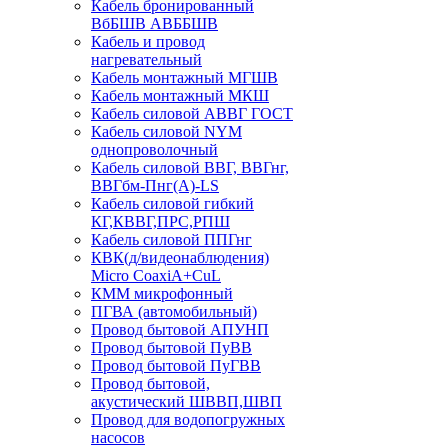
Кабель бронированный
ВбБШВ АВББШВ
Кабель и провод
нагревательный
Кабель монтажный МГШВ
Кабель монтажный МКШ
Кабель силовой АВВГ ГОСТ
Кабель силовой NYM
однопроволочный
Кабель силовой ВВГ, ВВГнг,
ВВГбм-Пнг(А)-LS
Кабель силовой гибкий
КГ,КВВГ,ПРС,РПШ
Кабель силовой ППГнг
КВК(д/видеонаблюдения)
Micro CoaxiA+CuL
КММ микрофонный
ПГВА (автомобильный)
Провод бытовой АПУНП
Провод бытовой ПуВВ
Провод бытовой ПуГВВ
Провод бытовой,
акустический ШВВП,ШВП
Провод для водопогружных
насосов