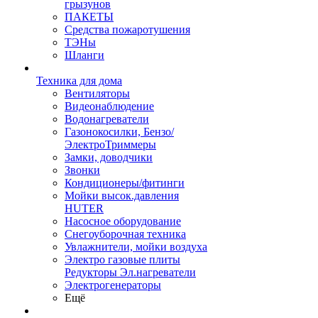
грызунов
ПАКЕТЫ
Средства пожаротушения
ТЭНы
Шланги
Техника для дома
Вентиляторы
Видеонаблюдение
Водонагреватели
Газонокосилки, Бензо/
ЭлектроТриммеры
Замки, доводчики
Звонки
Кондиционеры/фитинги
Мойки высок.давления
HUTER
Насосное оборудование
Снегоуборочная техника
Увлажнители, мойки воздуха
Электро газовые плиты
Редукторы Эл.нагреватели
Электрогенераторы
Ещё