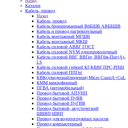
Назад
Каталог
Кабель, провод
Назад
Кабель, провод
Кабель бронированный ВбБШВ АВББШВ
Кабель и провод нагревательный
Кабель монтажный МГШВ
Кабель монтажный МКШ
Кабель силовой АВВГ ГОСТ
Кабель силовой NYM однопроволочный
Кабель силовой ВВГ, ВВГнг, ВВГбм-Пнг(А)-
LS
Кабель силовой гибкий КГ,КВВГ,ПРС,РПШ
Кабель силовой ППГнг
КВК(д/видеонаблюдения) Micro CoaxiA+CuL
КММ микрофонный
ПГВА (автомобильный)
Провод бытовой АПУНП
Провод бытовой ПуВВ
Провод бытовой ПуГВВ
Провод бытовой, акустический
ШВВП,ШВП
Провод для водопогружных насосов
Провод компьютерный