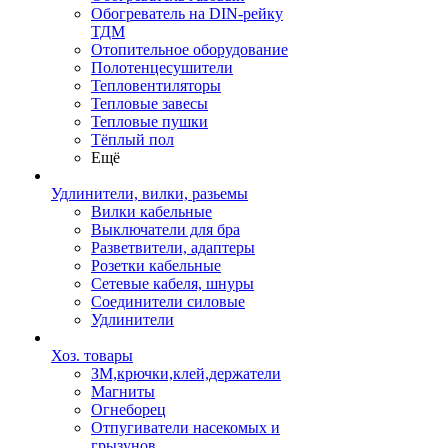
Обогреватель на DIN-рейку
ТДМ
Отопительное оборудование
Полотенцесушители
Тепловентиляторы
Тепловые завесы
Тепловые пушки
Тёплый пол
Ещё
Удлинители, вилки, разьемы
Вилки кабельные
Выключатели для бра
Разветвители, адаптеры
Розетки кабельные
Сетевые кабеля, шнуры
Соединители силовые
Удлинители
Хоз. товары
ЗМ,крючки,клей,держатели
Магниты
Огнеборец
Отпугиватели насекомых и
грызунов