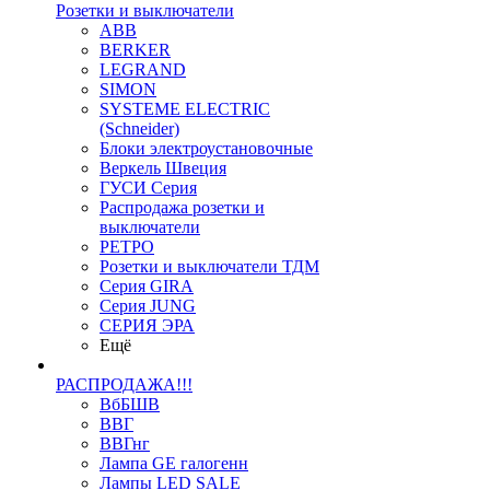
Розетки и выключатели
ABB
BERKER
LEGRAND
SIMON
SYSTEME ELECTRIC
(Schneider)
Блоки электроустановочные
Веркель Швеция
ГУСИ Серия
Распродажа розетки и
выключатели
РЕТРО
Розетки и выключатели ТДМ
Серия GIRA
Серия JUNG
СЕРИЯ ЭРА
Ещё
РАСПРОДАЖА!!!
ВбБШВ
ВВГ
ВВГнг
Лампа GE галогенн
Лампы LED SALE