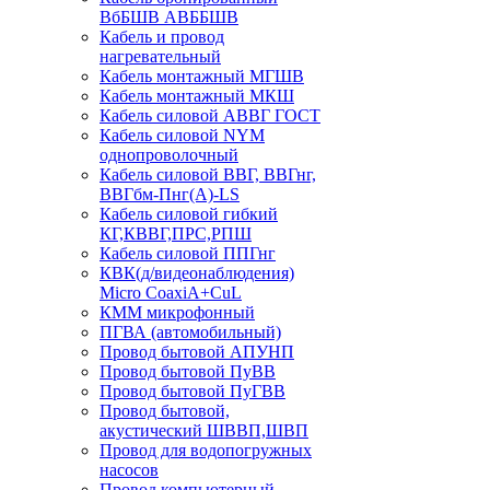
ВбБШВ АВББШВ
Кабель и провод
нагревательный
Кабель монтажный МГШВ
Кабель монтажный МКШ
Кабель силовой АВВГ ГОСТ
Кабель силовой NYM
однопроволочный
Кабель силовой ВВГ, ВВГнг,
ВВГбм-Пнг(А)-LS
Кабель силовой гибкий
КГ,КВВГ,ПРС,РПШ
Кабель силовой ППГнг
КВК(д/видеонаблюдения)
Micro CoaxiA+CuL
КММ микрофонный
ПГВА (автомобильный)
Провод бытовой АПУНП
Провод бытовой ПуВВ
Провод бытовой ПуГВВ
Провод бытовой,
акустический ШВВП,ШВП
Провод для водопогружных
насосов
Провод компьютерный