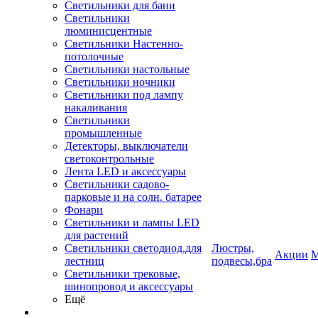
Светильники для бани
Светильники
люминисцентные
Светильники Настенно-
потолочные
Светильники настольные
Светильники ночники
Светильники под лампу
накаливания
Светильники
промышленные
Детекторы, выключатели
светоконтрольные
Лента LED и аксессуары
Светильники садово-
парковые и на солн. батарее
Фонари
Светильники и лампы LED
для растений
Светильники светодиод.для
Люстры,
Акции
М
лестниц
подвесы,бра
Светильники трековые,
шинопровод и аксессуары
Ещё