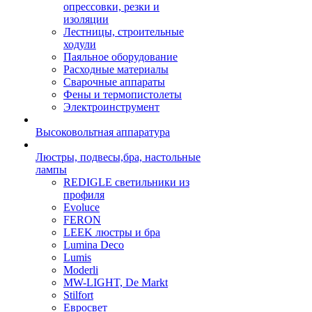
опрессовки, резки и
изоляции
Лестницы, строительные
ходули
Паяльное оборудование
Расходные материалы
Сварочные аппараты
Фены и термопистолеты
Электроинструмент
Высоковольтная аппаратура
Люстры, подвесы,бра, настольные
лампы
REDIGLE светильники из
профиля
Evoluce
FERON
LEEK люстры и бра
Lumina Deco
Lumis
Moderli
MW-LIGHT, De Markt
Stilfort
Евросвет