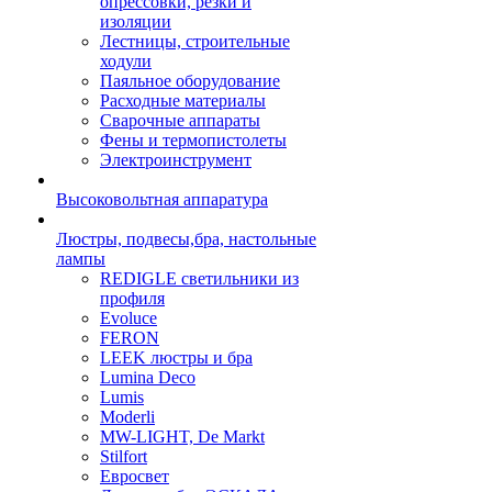
опрессовки, резки и
изоляции
Лестницы, строительные
ходули
Паяльное оборудование
Расходные материалы
Сварочные аппараты
Фены и термопистолеты
Электроинструмент
Высоковольтная аппаратура
Люстры, подвесы,бра, настольные
лампы
REDIGLE светильники из
профиля
Evoluce
FERON
LEEK люстры и бра
Lumina Deco
Lumis
Moderli
MW-LIGHT, De Markt
Stilfort
Евросвет