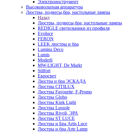
Электроинструмент
Высоковольтная аппаратура
Люстры, подвесы,бра, настольные лампы
Назад
Люстры, подвесы,бра, настольные лампы
REDIGLE светильники из профиля
Evoluce
FERON
LEEK люстры и бра
Lumina Deco
Lumis
Moderli
MW-LIGHT, De Markt
Stilfort
Евросвет
Люстра и бра ЭСКАДА
Люстры CITILUX
Люстры Favourite, F-Promo
Люстры Globo
Люстры Kink Light
Люстры Lussole
Люстры Rivoli, ЭРА
Люстры ST LUCE
Люстры и Бра Artis Luce
Люстры и бра Arte Lamp