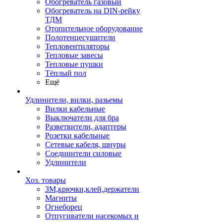
Обогреватель газовый
Обогреватель на DIN-рейку
ТДМ
Отопительное оборудование
Полотенцесушители
Тепловентиляторы
Тепловые завесы
Тепловые пушки
Тёплый пол
Ещё
Удлинители, вилки, разьемы
Вилки кабельные
Выключатели для бра
Разветвители, адаптеры
Розетки кабельные
Сетевые кабеля, шнуры
Соединители силовые
Удлинители
Хоз. товары
ЗМ,крючки,клей,держатели
Магниты
Огнеборец
Отпугиватели насекомых и