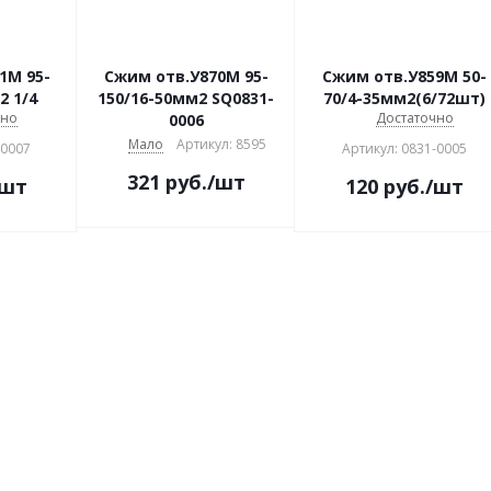
1М 95-
Сжим отв.У870М 95-
Сжим отв.У859М 50-
2 1/4
150/16-50мм2 SQ0831-
70/4-35мм2(6/72шт)
чно
Достаточно
0006
Мало
Артикул: 8595
-0007
Артикул: 0831-0005
321
руб.
/шт
/шт
120
руб.
/шт