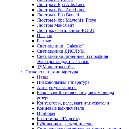
Люстры и Бра Artis Luce
Люстры и бра Arte Lamp
Люстры и Бра Benetti
Люстры и бра Maytoni и Freya
Люстры МаксЛайт
Люстры, светильники EGLO
Плафон
Разные
Светильники "Galassie"
Светильники ДИОЛУМ
Светильники линейные из профиля
Электростандарт заказные
ТДМ люстры и бра
Низковольтная аппаратура
Назад
Низковольтная аппаратура
Аппаратура защиты
Блок аварийн.включения, автом. ввода
резерва
Контакторы, реле, магнит.пускатели
Концевые выключатели
Приборы
Розетки на DIN рейку
Рубильники, разъединители
Светосигнальная арматура, посты, кнопки