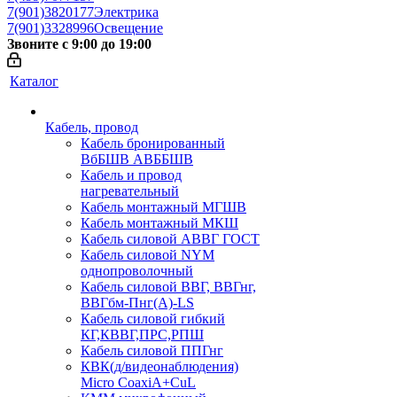
7(901)3820177
Электрика
7(901)3328996
Освещение
Звоните с 9:00 до 19:00
Каталог
Кабель, провод
Кабель бронированный
ВбБШВ АВББШВ
Кабель и провод
нагревательный
Кабель монтажный МГШВ
Кабель монтажный МКШ
Кабель силовой АВВГ ГОСТ
Кабель силовой NYM
однопроволочный
Кабель силовой ВВГ, ВВГнг,
ВВГбм-Пнг(А)-LS
Кабель силовой гибкий
КГ,КВВГ,ПРС,РПШ
Кабель силовой ППГнг
КВК(д/видеонаблюдения)
Micro CoaxiA+CuL