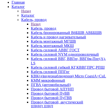
Главная
Каталог
Назад
Каталог
Кабель, провод
Назад
Кабель, провод
Кабель бронированный ВбБШВ АВББШВ
Кабель и провод нагревательный
Кабель монтажный МГШВ
Кабель монтажный МКШ
Кабель силовой АВВГ ГОСТ
Кабель силовой NYM однопроволочный
Кабель силовой ВВГ, ВВГнг, ВВГбм-Пнг(А)-
LS
Кабель силовой гибкий КГ,КВВГ,ПРС,РПШ
Кабель силовой ППГнг
КВК(д/видеонаблюдения) Micro CoaxiA+CuL
КММ микрофонный
ПГВА (автомобильный)
Провод бытовой АПУНП
Провод бытовой ПуВВ
Провод бытовой ПуГВВ
Провод бытовой, акустический
ШВВП,ШВП