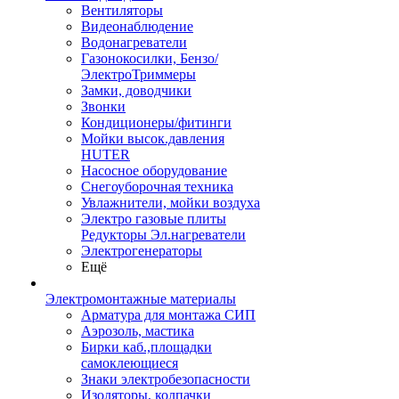
Вентиляторы
Видеонаблюдение
Водонагреватели
Газонокосилки, Бензо/
ЭлектроТриммеры
Замки, доводчики
Звонки
Кондиционеры/фитинги
Мойки высок.давления
HUTER
Насосное оборудование
Снегоуборочная техника
Увлажнители, мойки воздуха
Электро газовые плиты
Редукторы Эл.нагреватели
Электрогенераторы
Ещё
Электромонтажные материалы
Арматура для монтажа СИП
Аэрозоль, мастика
Бирки каб.,площадки
самоклеющиеся
Знаки электробезопасности
Изоляторы, колпачки