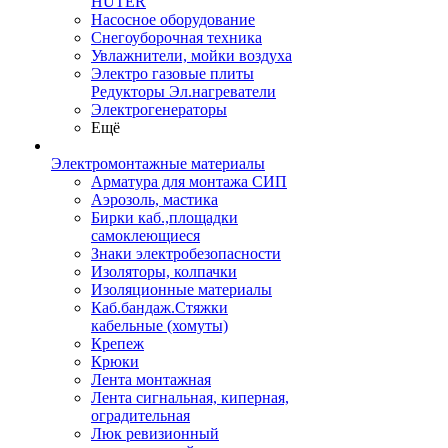
HUTER
Насосное оборудование
Снегоуборочная техника
Увлажнители, мойки воздуха
Электро газовые плиты
Редукторы Эл.нагреватели
Электрогенераторы
Ещё
Электромонтажные материалы
Арматура для монтажа СИП
Аэрозоль, мастика
Бирки каб.,площадки
самоклеющиеся
Знаки электробезопасности
Изоляторы, колпачки
Изоляционные материалы
Каб.бандаж.Стяжки
кабельные (хомуты)
Крепеж
Крюки
Лента монтажная
Лента сигнальная, киперная,
оградительная
Люк ревизионный