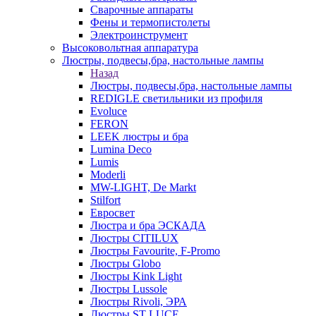
Сварочные аппараты
Фены и термопистолеты
Электроинструмент
Высоковольтная аппаратура
Люстры, подвесы,бра, настольные лампы
Назад
Люстры, подвесы,бра, настольные лампы
REDIGLE светильники из профиля
Evoluce
FERON
LEEK люстры и бра
Lumina Deco
Lumis
Moderli
MW-LIGHT, De Markt
Stilfort
Евросвет
Люстра и бра ЭСКАДА
Люстры CITILUX
Люстры Favourite, F-Promo
Люстры Globo
Люстры Kink Light
Люстры Lussole
Люстры Rivoli, ЭРА
Люстры ST LUCE