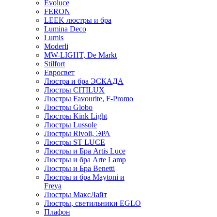
Evoluce
FERON
LEEK люстры и бра
Lumina Deco
Lumis
Moderli
MW-LIGHT, De Markt
Stilfort
Евросвет
Люстра и бра ЭСКАДА
Люстры CITILUX
Люстры Favourite, F-Promo
Люстры Globo
Люстры Kink Light
Люстры Lussole
Люстры Rivoli, ЭРА
Люстры ST LUCE
Люстры и Бра Artis Luce
Люстры и бра Arte Lamp
Люстры и Бра Benetti
Люстры и бра Maytoni и
Freya
Люстры МаксЛайт
Люстры, светильники EGLO
Плафон