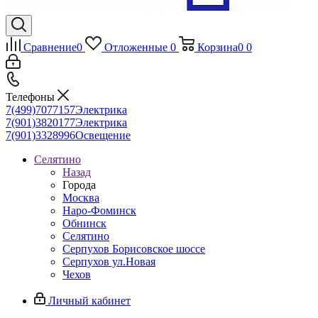
Сравнение
0
Отложенные
0
Корзина
0
0
Телефоны
7(499)7077157
Электрика
7(901)3820177
Электрика
7(901)3328996
Освещение
Селятино
Назад
Города
Москва
Наро-Фоминск
Обнинск
Селятино
Серпухов Борисовское шоссе
Серпухов ул.Новая
Чехов
Личный кабинет