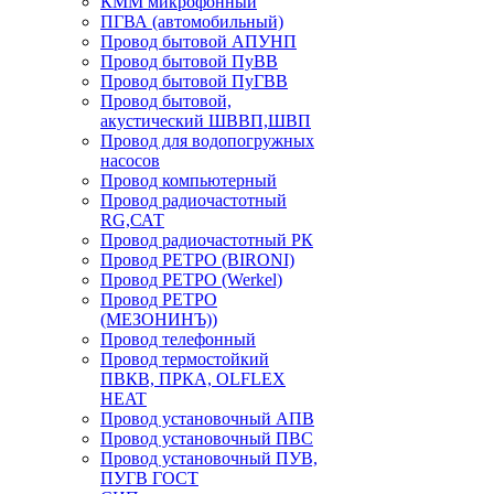
КММ микрофонный
ПГВА (автомобильный)
Провод бытовой АПУНП
Провод бытовой ПуВВ
Провод бытовой ПуГВВ
Провод бытовой,
акустический ШВВП,ШВП
Провод для водопогружных
насосов
Провод компьютерный
Провод радиочастотный
RG,САТ
Провод радиочастотный РК
Провод РЕТРО (BIRONI)
Провод РЕТРО (Werkel)
Провод РЕТРО
(МЕЗОНИНЪ))
Провод телефонный
Провод термостойкий
ПВКВ, ПРКА, OLFLEX
HEAT
Провод установочный АПВ
Провод установочный ПВС
Провод установочный ПУВ,
ПУГВ ГОСТ