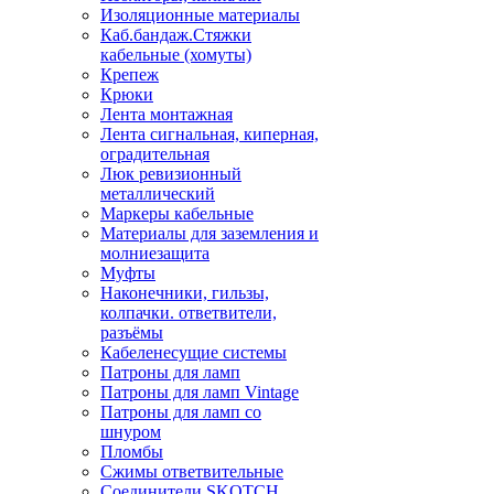
Изоляционные материалы
Каб.бандаж.Стяжки
кабельные (хомуты)
Крепеж
Крюки
Лента монтажная
Лента сигнальная, киперная,
оградительная
Люк ревизионный
металлический
Маркеры кабельные
Материалы для заземления и
молниезащита
Муфты
Наконечники, гильзы,
колпачки. ответвители,
разъёмы
Кабеленесущие системы
Патроны для ламп
Патроны для ламп Vintage
Патроны для ламп со
шнуром
Пломбы
Сжимы ответвительные
Соединители SKOTCH