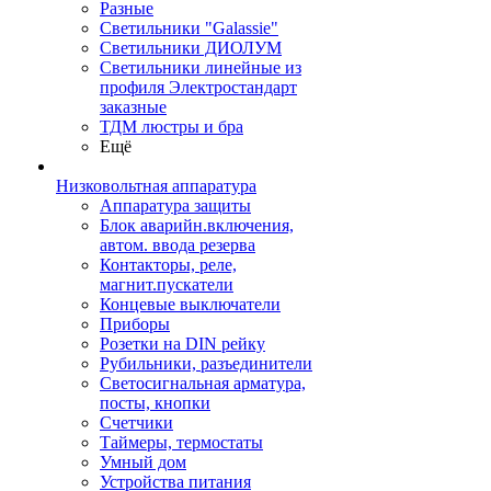
Разные
Светильники "Galassie"
Светильники ДИОЛУМ
Светильники линейные из
профиля Электростандарт
заказные
ТДМ люстры и бра
Ещё
Низковольтная аппаратура
Аппаратура защиты
Блок аварийн.включения,
автом. ввода резерва
Контакторы, реле,
магнит.пускатели
Концевые выключатели
Приборы
Розетки на DIN рейку
Рубильники, разъединители
Светосигнальная арматура,
посты, кнопки
Счетчики
Таймеры, термостаты
Умный дом
Устройства питания