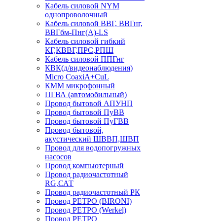
Кабель силовой NYM
однопроволочный
Кабель силовой ВВГ, ВВГнг,
ВВГбм-Пнг(А)-LS
Кабель силовой гибкий
КГ,КВВГ,ПРС,РПШ
Кабель силовой ППГнг
КВК(д/видеонаблюдения)
Micro CoaxiA+CuL
КММ микрофонный
ПГВА (автомобильный)
Провод бытовой АПУНП
Провод бытовой ПуВВ
Провод бытовой ПуГВВ
Провод бытовой,
акустический ШВВП,ШВП
Провод для водопогружных
насосов
Провод компьютерный
Провод радиочастотный
RG,САТ
Провод радиочастотный РК
Провод РЕТРО (BIRONI)
Провод РЕТРО (Werkel)
Провод РЕТРО