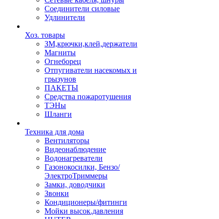
Соединители силовые
Удлинители
Хоз. товары
ЗМ,крючки,клей,держатели
Магниты
Огнеборец
Отпугиватели насекомых и
грызунов
ПАКЕТЫ
Средства пожаротушения
ТЭНы
Шланги
Техника для дома
Вентиляторы
Видеонаблюдение
Водонагреватели
Газонокосилки, Бензо/
ЭлектроТриммеры
Замки, доводчики
Звонки
Кондиционеры/фитинги
Мойки высок.давления