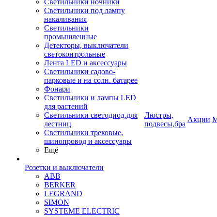
Светильники ночники
Светильники под лампу
накаливания
Светильники
промышленные
Детекторы, выключатели
светоконтрольные
Лента LED и аксессуары
Светильники садово-
парковые и на солн. батарее
Фонари
Светильники и лампы LED
для растений
Светильники светодиод.для
Люстры,
Акции
М
лестниц
подвесы,бра
Светильники трековые,
шинопровод и аксессуары
Ещё
Розетки и выключатели
ABB
BERKER
LEGRAND
SIMON
SYSTEME ELECTRIC