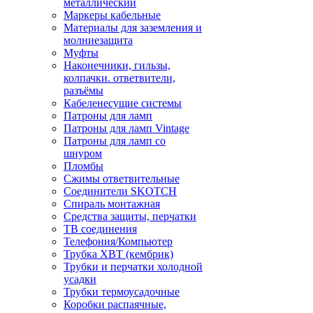
металлический
Маркеры кабельные
Материалы для заземления и
молниезащита
Муфты
Наконечники, гильзы,
колпачки. ответвители,
разъёмы
Кабеленесущие системы
Патроны для ламп
Патроны для ламп Vintage
Патроны для ламп со
шнуром
Пломбы
Сжимы ответвительные
Соединители SKOTCH
Спираль монтажная
Средства защиты, перчатки
ТВ соединения
Телефония/Компьютер
Трубка ХВТ (кембрик)
Трубки и перчатки холодной
усадки
Трубки термоусадочные
Коробки распаячные,