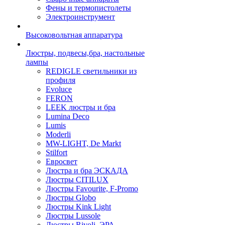
Фены и термопистолеты
Электроинструмент
Высоковольтная аппаратура
Люстры, подвесы,бра, настольные
лампы
REDIGLE светильники из
профиля
Evoluce
FERON
LEEK люстры и бра
Lumina Deco
Lumis
Moderli
MW-LIGHT, De Markt
Stilfort
Евросвет
Люстра и бра ЭСКАДА
Люстры CITILUX
Люстры Favourite, F-Promo
Люстры Globo
Люстры Kink Light
Люстры Lussole
Люстры Rivoli, ЭРА