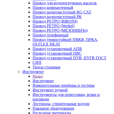
Провод для водопогружных насосов
Провод компьютерный
Провод радиочастотный RG,САТ
Провод радиочастотный РК
Провод РЕТРО (BIRONI)
Провод РЕТРО (Werkel)
Провод РЕТРО (МЕЗОНИНЪ))
Провод телефонный
Провод термостойкий ПВКВ, ПРКА,
OLFLEX HEAT
Провод установочный АПВ
Провод установочный ПВС
Провод установочный ПУВ, ПУГВ ГОСТ
СИП
Тросы стальные
Инструмент
Назад
Инструмент
Измерительные приборы и тестеры
Инструмент ручной
Инструменты для опрессовки, резки и
изоляции
Лестницы, строительные ходули
Паяльное оборудование
Расходные материалы