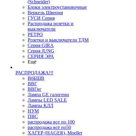
(Schneider)
Блоки электроустановочные
Веркель Швеция
ГУСИ Серия
Распродажа розетки и
выключатели
РЕТРО
Розетки и выключатели ТДМ
Серия GIRA
Серия JUNG
СЕРИЯ ЭРА
Ещё
РАСПРОДАЖА!!!
ВбБШВ
ВВГ
ВВГнг
Лампа GE галогенн
Лампы LED SALE
Лампы КЛЛ
НУМ
ПВС
распродажа все по 100
распродажа всё по50
ХАГЕР (HAGER), Moeller