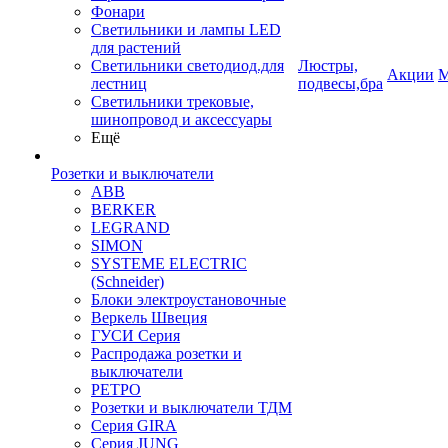
Фонари
Светильники и лампы LED
для растений
Светильники светодиод.для
Люстры,
Акции
М
лестниц
подвесы,бра
Светильники трековые,
шинопровод и аксессуары
Ещё
Розетки и выключатели
ABB
BERKER
LEGRAND
SIMON
SYSTEME ELECTRIC
(Schneider)
Блоки электроустановочные
Веркель Швеция
ГУСИ Серия
Распродажа розетки и
выключатели
РЕТРО
Розетки и выключатели ТДМ
Серия GIRA
Серия JUNG