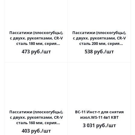
Пассатижи (плоскогубцы),
Пассатижи (плоскогубцы),
с двухк. рукоятками, CR-V
с двухк. рукоятками, CR-V
сталь 180 мм, серия
сталь 200 мм, серия
"Алмаз" TDM(1/6)
"Алмаз" TDM(1/6)
473
руб.
/шт
538
руб.
/шт
Пассатижи (плоскогубцы),
ВС-11 Инст-т для снятия
с двухк. рукоятками, CR-V
изол.WS-11 4в1 КВТ
сталь 160 мм, серия
3 031
руб.
/шт
"Алмаз" TDM(1/6)
403
руб.
/шт