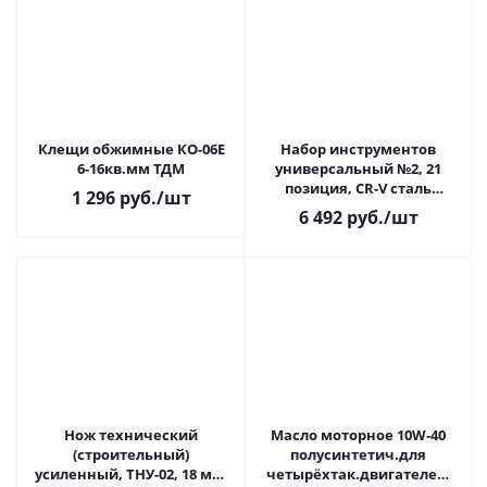
Клещи обжимные КО-06Е
Набор инструментов
6-16кв.мм ТДМ
универсальный №2, 21
позиция, CR-V сталь
1 296
руб.
/шт
"Алмаз" TDM 1/5
6 492
руб.
/шт
Нож технический
Масло моторное 10W-40
(строительный)
полусинтетич.для
усиленный, ТНУ-02, 18 мм,
четырёхтак.двигателей,