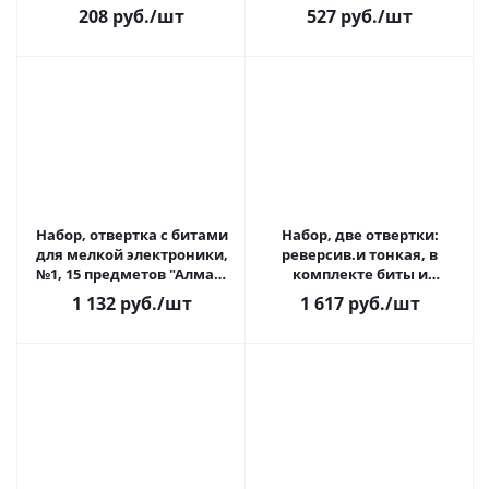
3 сегментированных
для техники Huter, 1л.
208
руб.
/шт
527
руб.
/шт
лезвия, автосмена(1/12)
73/8/1(1/12)
Набор, отвертка с битами
Набор, две отвертки:
для мелкой электроники,
реверсив.и тонкая, в
№1, 15 предметов "Алмаз"
комплекте биты и
TDM
головки, №4, 65 предм.
1 132
руб.
/шт
1 617
руб.
/шт
"Алмаз" TDM 1/6/18