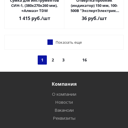
Сумка для инструментов
Отвертка-пробник
СИН-1, (380х270х260 мм),
(индикатор) 150 мм, 100-
«Алмаз» TDM
500В "ЭкспертЭлектрик"
TDM(50)
1 415
руб.
/шт
36
руб.
/шт
Показать еще
1
2
3
16
Компания
О компании
Новости
Вакансии
Реквизиты