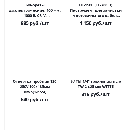
Бокорезы
HT-150В (TL-700 D)
диэлектрические, 160 мм,
Инструмент для зачистки
1000 В, CR-V,
многожильного кабеля
«ЭкспертЭлектрик»
(1/5)
885
руб.
/шт
1 150
руб.
/шт
TDM(1/6)
Отвертка-пробник 120-
БИТЫ 1/4" трехлопастные
250V 100х185мм
TW 2 х25 мм WITTE
NWS(1/6/24)
319
руб.
/шт
640
руб.
/шт