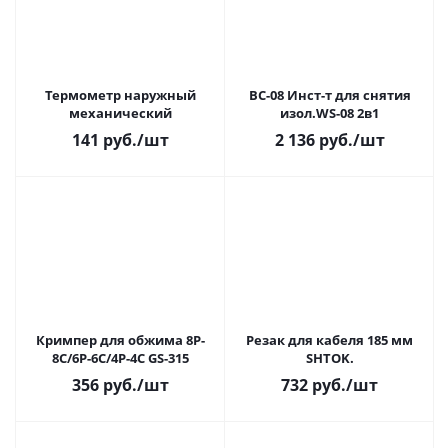
Термометр наружный
ВС-08 Инст-т для снятия
механический
изол.WS-08 2в1
141
руб.
/шт
2 136
руб.
/шт
Кримпер для обжима 8P-
Резак для кабеля 185 мм
8C/6P-6C/4P-4C GS-315
SHTOK.
356
руб.
/шт
732
руб.
/шт