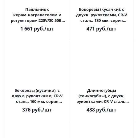
Паяльник с
Бокорезы (кусачки), с
керам.нагревателем и
двухк. рукоятками, CR-V
регулятором 220V/30-50Вт
сталь, 180 мм, серия
(ZD-708) REXANT
"Алмаз" TDM(1/6)
1 661
руб.
/шт
471
руб.
/шт
Бокорезы (кусачки), с
Длинногубцы
двухк. рукоятками, CR-V
(тонкогубцы), с двухк.
сталь, 160 мм, серия
рукоятками, CR-V сталь,
"Алмаз" TDM(1/6)
200 мм, серия "Алмаз"
376
руб.
/шт
488
руб.
/шт
TDM(1/6)