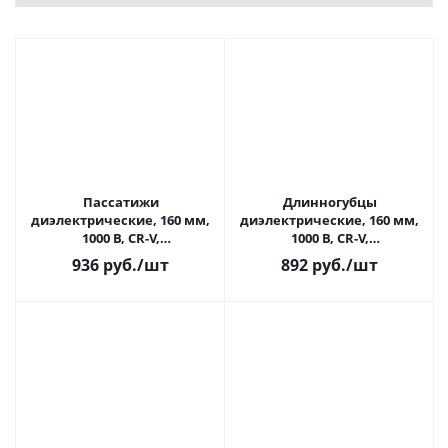
Пассатижи
Длинногубцы
диэлектрические, 160 мм,
диэлектрические, 160 мм,
1000 В, CR-V,
1000 В, CR-V,
«ЭкспертЭлектрик»
«ЭкспертЭлектрик»
936
руб.
/шт
892
руб.
/шт
TDM(1/6)
TDM(1/6)