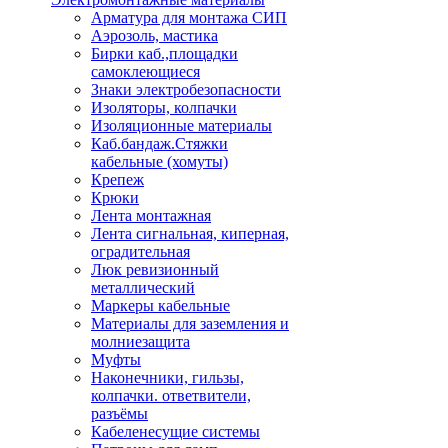
Арматура для монтажа СИП
Аэрозоль, мастика
Бирки каб.,площадки
самоклеющиеся
Знаки электробезопасности
Изоляторы, колпачки
Изоляционные материалы
Каб.бандаж.Стяжки
кабельные (хомуты)
Крепеж
Крюки
Лента монтажная
Лента сигнальная, киперная,
оградительная
Люк ревизионный
металлический
Маркеры кабельные
Материалы для заземления и
молниезащита
Муфты
Наконечники, гильзы,
колпачки. ответвители,
разъёмы
Кабеленесущие системы