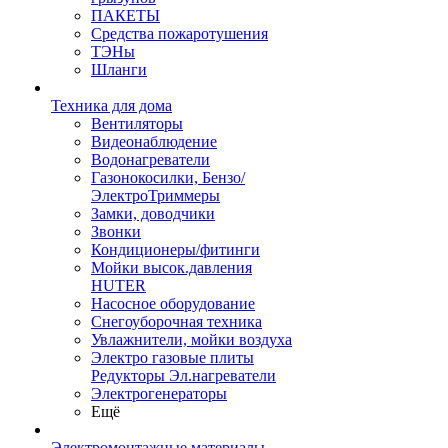
ПАКЕТЫ
Средства пожаротушения
ТЭНы
Шланги
Техника для дома
Вентиляторы
Видеонаблюдение
Водонагреватели
Газонокосилки, Бензо/
ЭлектроТриммеры
Замки, доводчики
Звонки
Кондиционеры/фитинги
Мойки высок.давления
HUTER
Насосное оборудование
Снегоуборочная техника
Увлажнители, мойки воздуха
Электро газовые плиты
Редукторы Эл.нагреватели
Электрогенераторы
Ещё
Электромонтажные материалы