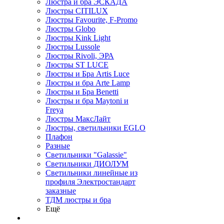
Люстра и бра ЭСКАДА
Люстры CITILUX
Люстры Favourite, F-Promo
Люстры Globo
Люстры Kink Light
Люстры Lussole
Люстры Rivoli, ЭРА
Люстры ST LUCE
Люстры и Бра Artis Luce
Люстры и бра Arte Lamp
Люстры и Бра Benetti
Люстры и бра Maytoni и
Freya
Люстры МаксЛайт
Люстры, светильники EGLO
Плафон
Разные
Светильники "Galassie"
Светильники ДИОЛУМ
Светильники линейные из
профиля Электростандарт
заказные
ТДМ люстры и бра
Ещё