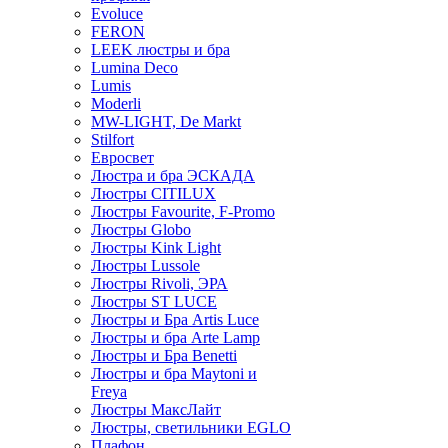
Evoluce
FERON
LEEK люстры и бра
Lumina Deco
Lumis
Moderli
MW-LIGHT, De Markt
Stilfort
Евросвет
Люстра и бра ЭСКАДА
Люстры CITILUX
Люстры Favourite, F-Promo
Люстры Globo
Люстры Kink Light
Люстры Lussole
Люстры Rivoli, ЭРА
Люстры ST LUCE
Люстры и Бра Artis Luce
Люстры и бра Arte Lamp
Люстры и Бра Benetti
Люстры и бра Maytoni и
Freya
Люстры МаксЛайт
Люстры, светильники EGLO
Плафон