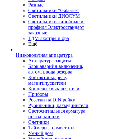
Разные
Светильники "Galassie"
Светильники ДИОЛУМ
Светильники линейные из
профиля Электростандарт
заказные
ТДМ люстры и бра
Ещё
Низковольтная аппаратура
Аппаратура защиты
Блок аварийн.включения,
автом. ввода резерва
Контакторы, реле,
магнит.пускатели
Концевые выключатели
Приборы
Розетки на DIN рейку
Рубильники, разъединители
Светосигнальная арматура,
посты, кнопки
Счетчики
Таймеры, термостаты
Умный дом
Устройства питания