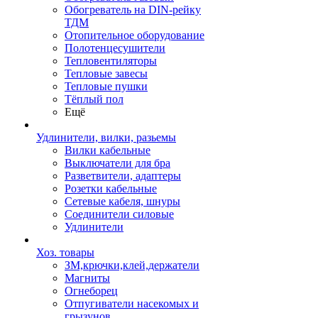
Обогреватель на DIN-рейку
ТДМ
Отопительное оборудование
Полотенцесушители
Тепловентиляторы
Тепловые завесы
Тепловые пушки
Тёплый пол
Ещё
Удлинители, вилки, разьемы
Вилки кабельные
Выключатели для бра
Разветвители, адаптеры
Розетки кабельные
Сетевые кабеля, шнуры
Соединители силовые
Удлинители
Хоз. товары
ЗМ,крючки,клей,держатели
Магниты
Огнеборец
Отпугиватели насекомых и
грызунов