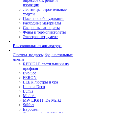
опрессовки, резки и
изоляции
Лестницы, строительные
ходули
Паяльное оборудование
Расходные материалы
Сварочные аппараты
Фены и термопистолеты
Электроинструмент
Высоковольтная аппаратура
Люстры, подвесы,бра, настольные
лампы
REDIGLE светильники из
профиля
Evoluce
FERON
LEEK люстры и бра
Lumina Deco
Lumis
Moderli
MW-LIGHT, De Markt
Stilfort
Евросвет