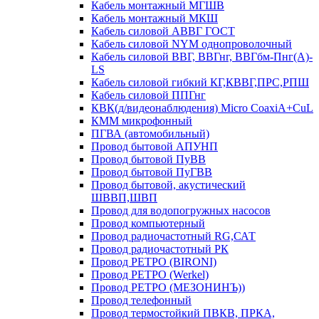
Кабель монтажный МГШВ
Кабель монтажный МКШ
Кабель силовой АВВГ ГОСТ
Кабель силовой NYM однопроволочный
Кабель силовой ВВГ, ВВГнг, ВВГбм-Пнг(А)-
LS
Кабель силовой гибкий КГ,КВВГ,ПРС,РПШ
Кабель силовой ППГнг
КВК(д/видеонаблюдения) Micro CoaxiA+CuL
КММ микрофонный
ПГВА (автомобильный)
Провод бытовой АПУНП
Провод бытовой ПуВВ
Провод бытовой ПуГВВ
Провод бытовой, акустический
ШВВП,ШВП
Провод для водопогружных насосов
Провод компьютерный
Провод радиочастотный RG,САТ
Провод радиочастотный РК
Провод РЕТРО (BIRONI)
Провод РЕТРО (Werkel)
Провод РЕТРО (МЕЗОНИНЪ))
Провод телефонный
Провод термостойкий ПВКВ, ПРКА,