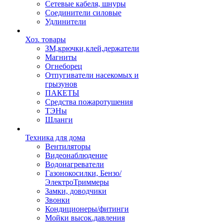
Сетевые кабеля, шнуры
Соединители силовые
Удлинители
Хоз. товары
ЗМ,крючки,клей,держатели
Магниты
Огнеборец
Отпугиватели насекомых и
грызунов
ПАКЕТЫ
Средства пожаротушения
ТЭНы
Шланги
Техника для дома
Вентиляторы
Видеонаблюдение
Водонагреватели
Газонокосилки, Бензо/
ЭлектроТриммеры
Замки, доводчики
Звонки
Кондиционеры/фитинги
Мойки высок.давления