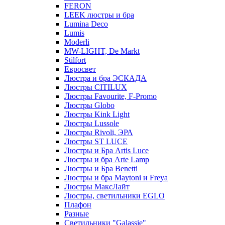
FERON
LEEK люстры и бра
Lumina Deco
Lumis
Moderli
MW-LIGHT, De Markt
Stilfort
Евросвет
Люстра и бра ЭСКАДА
Люстры CITILUX
Люстры Favourite, F-Promo
Люстры Globo
Люстры Kink Light
Люстры Lussole
Люстры Rivoli, ЭРА
Люстры ST LUCE
Люстры и Бра Artis Luce
Люстры и бра Arte Lamp
Люстры и Бра Benetti
Люстры и бра Maytoni и Freya
Люстры МаксЛайт
Люстры, светильники EGLO
Плафон
Разные
Светильники "Galassie"