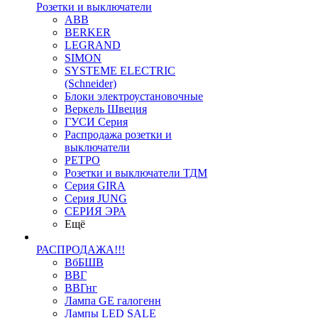
Розетки и выключатели
ABB
BERKER
LEGRAND
SIMON
SYSTEME ELECTRIC
(Schneider)
Блоки электроустановочные
Веркель Швеция
ГУСИ Серия
Распродажа розетки и
выключатели
РЕТРО
Розетки и выключатели ТДМ
Серия GIRA
Серия JUNG
СЕРИЯ ЭРА
Ещё
РАСПРОДАЖА!!!
ВбБШВ
ВВГ
ВВГнг
Лампа GE галогенн
Лампы LED SALE