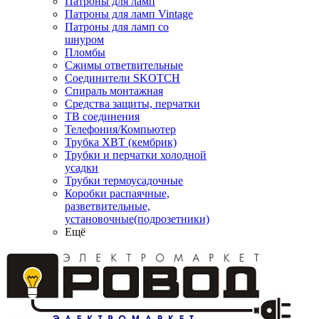
Патроны для ламп
Патроны для ламп Vintage
Патроны для ламп со
шнуром
Пломбы
Сжимы ответвительные
Соединители SKOTCH
Спираль монтажная
Средства защиты, перчатки
ТВ соединения
Телефония/Компьютер
Трубка ХВТ (кембрик)
Трубки и перчатки холодной
усадки
Трубки термоусадочные
Коробки распаячные,
разветвительные,
установочные(подрозетники)
Ещё