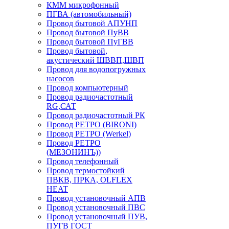
КММ микрофонный
ПГВА (автомобильный)
Провод бытовой АПУНП
Провод бытовой ПуВВ
Провод бытовой ПуГВВ
Провод бытовой,
акустический ШВВП,ШВП
Провод для водопогружных
насосов
Провод компьютерный
Провод радиочастотный
RG,САТ
Провод радиочастотный РК
Провод РЕТРО (BIRONI)
Провод РЕТРО (Werkel)
Провод РЕТРО
(МЕЗОНИНЪ))
Провод телефонный
Провод термостойкий
ПВКВ, ПРКА, OLFLEX
HEAT
Провод установочный АПВ
Провод установочный ПВС
Провод установочный ПУВ,
ПУГВ ГОСТ