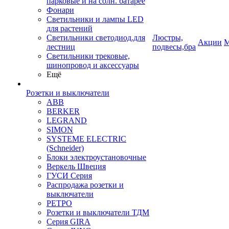
парковые и на солн. батарее
Фонари
Светильники и лампы LED
для растений
Светильники светодиод.для
Люстры,
Акции
М
лестниц
подвесы,бра
Светильники трековые,
шинопровод и аксессуары
Ещё
Розетки и выключатели
ABB
BERKER
LEGRAND
SIMON
SYSTEME ELECTRIC
(Schneider)
Блоки электроустановочные
Веркель Швеция
ГУСИ Серия
Распродажа розетки и
выключатели
РЕТРО
Розетки и выключатели ТДМ
Серия GIRA