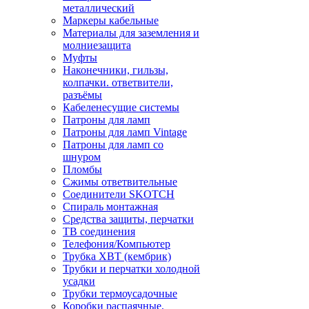
металлический
Маркеры кабельные
Материалы для заземления и
молниезащита
Муфты
Наконечники, гильзы,
колпачки. ответвители,
разъёмы
Кабеленесущие системы
Патроны для ламп
Патроны для ламп Vintage
Патроны для ламп со
шнуром
Пломбы
Сжимы ответвительные
Соединители SKOTCH
Спираль монтажная
Средства защиты, перчатки
ТВ соединения
Телефония/Компьютер
Трубка ХВТ (кембрик)
Трубки и перчатки холодной
усадки
Трубки термоусадочные
Коробки распаячные,