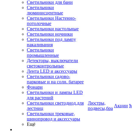
Светильники для бани
Светильники
люминисцентные
Светильники Настенно-
потолочные
Светильники настольные
Светильники ночники
Светильники под лампу
накаливания
Светильники
промышленные
Детекторы, выключатели
светоконтрольные
Лента LED и аксессуары
Светильники садово-
парковые и на солн. батарее
Фонари
Светильники и лампы LED
для растений
Светильники светодиод.для
Люстры,
Акции
М
лестниц
подвесы,бра
Светильники трековые,
шинопровод и аксессуары
Ещё