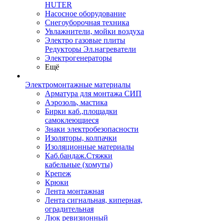
HUTER
Насосное оборудование
Снегоуборочная техника
Увлажнители, мойки воздуха
Электро газовые плиты
Редукторы Эл.нагреватели
Электрогенераторы
Ещё
Электромонтажные материалы
Арматура для монтажа СИП
Аэрозоль, мастика
Бирки каб.,площадки
самоклеющиеся
Знаки электробезопасности
Изоляторы, колпачки
Изоляционные материалы
Каб.бандаж.Стяжки
кабельные (хомуты)
Крепеж
Крюки
Лента монтажная
Лента сигнальная, киперная,
оградительная
Люк ревизионный