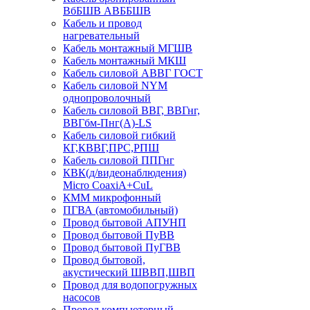
ВбБШВ АВББШВ
Кабель и провод
нагревательный
Кабель монтажный МГШВ
Кабель монтажный МКШ
Кабель силовой АВВГ ГОСТ
Кабель силовой NYM
однопроволочный
Кабель силовой ВВГ, ВВГнг,
ВВГбм-Пнг(А)-LS
Кабель силовой гибкий
КГ,КВВГ,ПРС,РПШ
Кабель силовой ППГнг
КВК(д/видеонаблюдения)
Micro CoaxiA+CuL
КММ микрофонный
ПГВА (автомобильный)
Провод бытовой АПУНП
Провод бытовой ПуВВ
Провод бытовой ПуГВВ
Провод бытовой,
акустический ШВВП,ШВП
Провод для водопогружных
насосов
Провод компьютерный