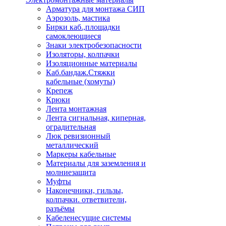
Арматура для монтажа СИП
Аэрозоль, мастика
Бирки каб.,площадки
самоклеющиеся
Знаки электробезопасности
Изоляторы, колпачки
Изоляционные материалы
Каб.бандаж.Стяжки
кабельные (хомуты)
Крепеж
Крюки
Лента монтажная
Лента сигнальная, киперная,
оградительная
Люк ревизионный
металлический
Маркеры кабельные
Материалы для заземления и
молниезащита
Муфты
Наконечники, гильзы,
колпачки. ответвители,
разъёмы
Кабеленесущие системы