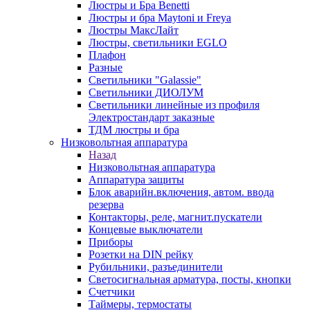
Люстры и Бра Benetti
Люстры и бра Maytoni и Freya
Люстры МаксЛайт
Люстры, светильники EGLO
Плафон
Разные
Светильники "Galassie"
Светильники ДИОЛУМ
Светильники линейные из профиля
Электростандарт заказные
ТДМ люстры и бра
Низковольтная аппаратура
Назад
Низковольтная аппаратура
Аппаратура защиты
Блок аварийн.включения, автом. ввода
резерва
Контакторы, реле, магнит.пускатели
Концевые выключатели
Приборы
Розетки на DIN рейку
Рубильники, разъединители
Светосигнальная арматура, посты, кнопки
Счетчики
Таймеры, термостаты