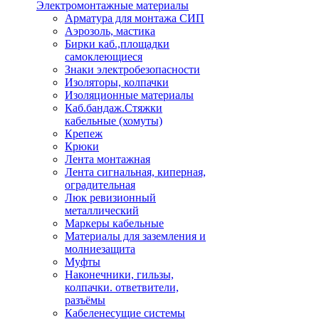
Электромонтажные материалы
Арматура для монтажа СИП
Аэрозоль, мастика
Бирки каб.,площадки
самоклеющиеся
Знаки электробезопасности
Изоляторы, колпачки
Изоляционные материалы
Каб.бандаж.Стяжки
кабельные (хомуты)
Крепеж
Крюки
Лента монтажная
Лента сигнальная, киперная,
оградительная
Люк ревизионный
металлический
Маркеры кабельные
Материалы для заземления и
молниезащита
Муфты
Наконечники, гильзы,
колпачки. ответвители,
разъёмы
Кабеленесущие системы