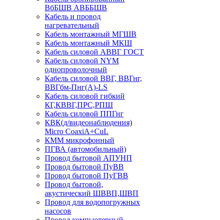
ВбБШВ АВББШВ
Кабель и провод
нагревательный
Кабель монтажный МГШВ
Кабель монтажный МКШ
Кабель силовой АВВГ ГОСТ
Кабель силовой NYM
однопроволочный
Кабель силовой ВВГ, ВВГнг,
ВВГбм-Пнг(А)-LS
Кабель силовой гибкий
КГ,КВВГ,ПРС,РПШ
Кабель силовой ППГнг
КВК(д/видеонаблюдения)
Micro CoaxiA+CuL
КММ микрофонный
ПГВА (автомобильный)
Провод бытовой АПУНП
Провод бытовой ПуВВ
Провод бытовой ПуГВВ
Провод бытовой,
акустический ШВВП,ШВП
Провод для водопогружных
насосов
Провод компьютерный