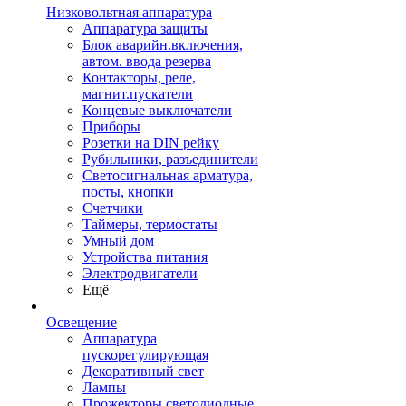
Низковольтная аппаратура
Аппаратура защиты
Блок аварийн.включения,
автом. ввода резерва
Контакторы, реле,
магнит.пускатели
Концевые выключатели
Приборы
Розетки на DIN рейку
Рубильники, разъединители
Светосигнальная арматура,
посты, кнопки
Счетчики
Таймеры, термостаты
Умный дом
Устройства питания
Электродвигатели
Ещё
Освещение
Аппаратура
пускорегулирующая
Декоративный свет
Лампы
Прожекторы светодиодные