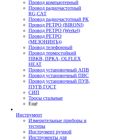
Провод компьютерный
Провод радиочастотный
RG,САТ
Провод радиочастотный РК
Провод РЕТРО (BIRONI)
Провод РЕТРО (Werkel)
Провод РЕТРО
(МЕЗОНИНЪ))
Провод телефонный
Провод термостойкий
ПВКВ, ПРКА, OLFLEX
HEAT
Провод установочный АПВ
Провод установочный ПВС
Провод установочный ПУВ,
ПУГВ ГОСТ
СИП
Тросы стальные
Ещё
Инструмент
Измерительные приборы и
тестеры
Инструмент ручной
Инструменты для