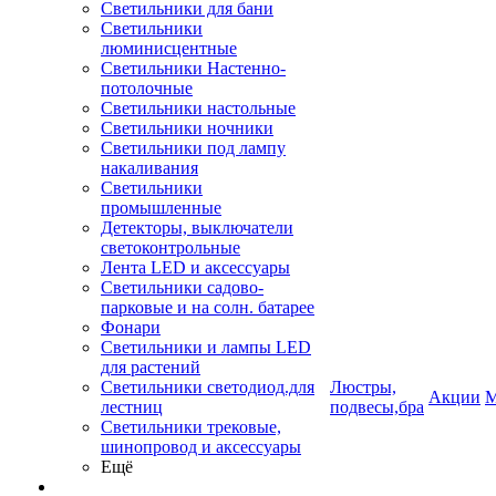
Светильники для бани
Светильники
люминисцентные
Светильники Настенно-
потолочные
Светильники настольные
Светильники ночники
Светильники под лампу
накаливания
Светильники
промышленные
Детекторы, выключатели
светоконтрольные
Лента LED и аксессуары
Светильники садово-
парковые и на солн. батарее
Фонари
Светильники и лампы LED
для растений
Светильники светодиод.для
Люстры,
Акции
М
лестниц
подвесы,бра
Светильники трековые,
шинопровод и аксессуары
Ещё