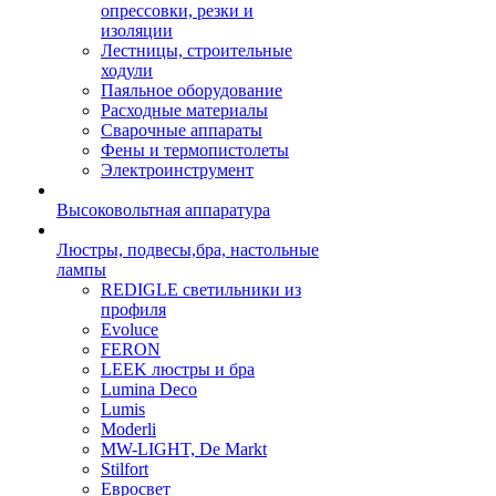
опрессовки, резки и
изоляции
Лестницы, строительные
ходули
Паяльное оборудование
Расходные материалы
Сварочные аппараты
Фены и термопистолеты
Электроинструмент
Высоковольтная аппаратура
Люстры, подвесы,бра, настольные
лампы
REDIGLE светильники из
профиля
Evoluce
FERON
LEEK люстры и бра
Lumina Deco
Lumis
Moderli
MW-LIGHT, De Markt
Stilfort
Евросвет