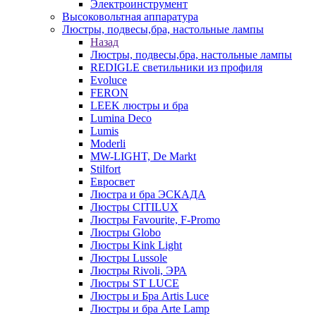
Электроинструмент
Высоковольтная аппаратура
Люстры, подвесы,бра, настольные лампы
Назад
Люстры, подвесы,бра, настольные лампы
REDIGLE светильники из профиля
Evoluce
FERON
LEEK люстры и бра
Lumina Deco
Lumis
Moderli
MW-LIGHT, De Markt
Stilfort
Евросвет
Люстра и бра ЭСКАДА
Люстры CITILUX
Люстры Favourite, F-Promo
Люстры Globo
Люстры Kink Light
Люстры Lussole
Люстры Rivoli, ЭРА
Люстры ST LUCE
Люстры и Бра Artis Luce
Люстры и бра Arte Lamp