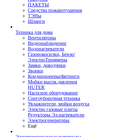
ПАКЕТЫ
Средства пожаротушения
ТЭНы
Шланги
Техника для дома
Вентиляторы
Видеонаблюдение
Водонагреватели
Газонокосилки, Бензо/
ЭлектроТриммеры
Замки, доводчики
Звонки
Кондиционеры/фитинги
Мойки высок.давления
HUTER
Насосное оборудование
Снегоуборочная техника
Увлажнители, мойки воздуха
Электро газовые плиты
Редукторы Эл.нагреватели
Электрогенераторы
Ещё
Электромонтажные материалы