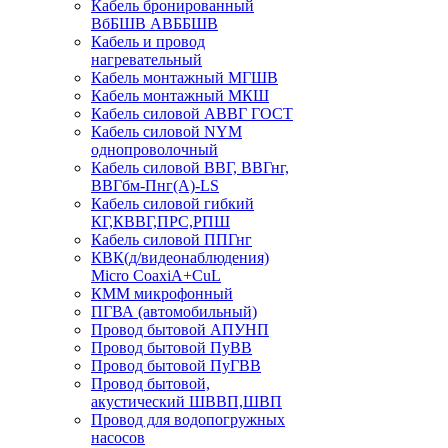
Кабель бронированный
ВбБШВ АВББШВ
Кабель и провод
нагревательный
Кабель монтажный МГШВ
Кабель монтажный МКШ
Кабель силовой АВВГ ГОСТ
Кабель силовой NYM
однопроволочный
Кабель силовой ВВГ, ВВГнг,
ВВГбм-Пнг(А)-LS
Кабель силовой гибкий
КГ,КВВГ,ПРС,РПШ
Кабель силовой ППГнг
КВК(д/видеонаблюдения)
Micro CoaxiA+CuL
КММ микрофонный
ПГВА (автомобильный)
Провод бытовой АПУНП
Провод бытовой ПуВВ
Провод бытовой ПуГВВ
Провод бытовой,
акустический ШВВП,ШВП
Провод для водопогружных
насосов