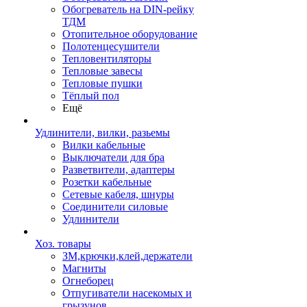
Обогреватель на DIN-рейку
ТДМ
Отопительное оборудование
Полотенцесушители
Тепловентиляторы
Тепловые завесы
Тепловые пушки
Тёплый пол
Ещё
Удлинители, вилки, разьемы
Вилки кабельные
Выключатели для бра
Разветвители, адаптеры
Розетки кабельные
Сетевые кабеля, шнуры
Соединители силовые
Удлинители
Хоз. товары
ЗМ,крючки,клей,держатели
Магниты
Огнеборец
Отпугиватели насекомых и
грызунов