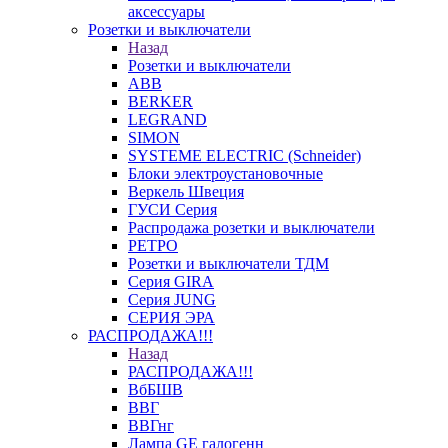
аксессуары
Розетки и выключатели
Назад
Розетки и выключатели
ABB
BERKER
LEGRAND
SIMON
SYSTEME ELECTRIC (Schneider)
Блоки электроустановочные
Веркель Швеция
ГУСИ Серия
Распродажа розетки и выключатели
РЕТРО
Розетки и выключатели ТДМ
Серия GIRA
Серия JUNG
СЕРИЯ ЭРА
РАСПРОДАЖА!!!
Назад
РАСПРОДАЖА!!!
ВбБШВ
ВВГ
ВВГнг
Лампа GE галогенн