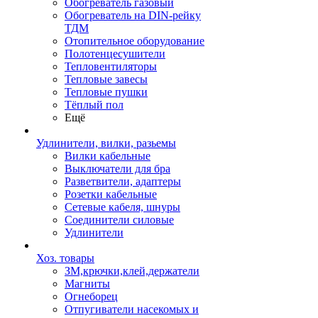
Обогреватель газовый
Обогреватель на DIN-рейку
ТДМ
Отопительное оборудование
Полотенцесушители
Тепловентиляторы
Тепловые завесы
Тепловые пушки
Тёплый пол
Ещё
Удлинители, вилки, разьемы
Вилки кабельные
Выключатели для бра
Разветвители, адаптеры
Розетки кабельные
Сетевые кабеля, шнуры
Соединители силовые
Удлинители
Хоз. товары
ЗМ,крючки,клей,держатели
Магниты
Огнеборец
Отпугиватели насекомых и