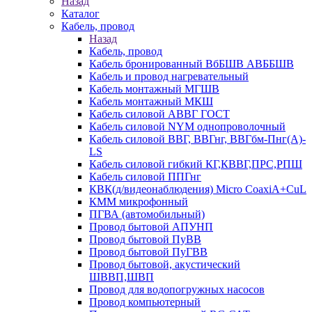
Назад
Каталог
Кабель, провод
Назад
Кабель, провод
Кабель бронированный ВбБШВ АВББШВ
Кабель и провод нагревательный
Кабель монтажный МГШВ
Кабель монтажный МКШ
Кабель силовой АВВГ ГОСТ
Кабель силовой NYM однопроволочный
Кабель силовой ВВГ, ВВГнг, ВВГбм-Пнг(А)-
LS
Кабель силовой гибкий КГ,КВВГ,ПРС,РПШ
Кабель силовой ППГнг
КВК(д/видеонаблюдения) Micro CoaxiA+CuL
КММ микрофонный
ПГВА (автомобильный)
Провод бытовой АПУНП
Провод бытовой ПуВВ
Провод бытовой ПуГВВ
Провод бытовой, акустический
ШВВП,ШВП
Провод для водопогружных насосов
Провод компьютерный