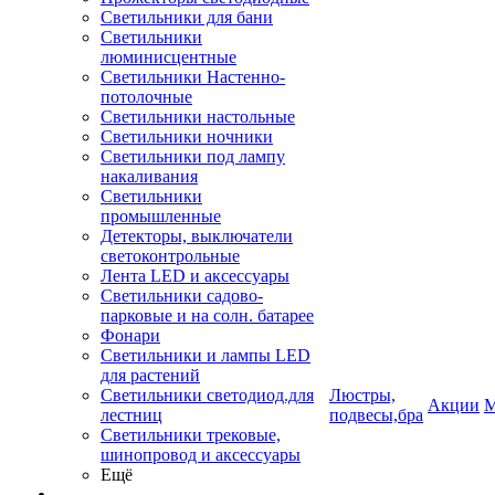
Светильники для бани
Светильники
люминисцентные
Светильники Настенно-
потолочные
Светильники настольные
Светильники ночники
Светильники под лампу
накаливания
Светильники
промышленные
Детекторы, выключатели
светоконтрольные
Лента LED и аксессуары
Светильники садово-
парковые и на солн. батарее
Фонари
Светильники и лампы LED
для растений
Светильники светодиод.для
Люстры,
Акции
М
лестниц
подвесы,бра
Светильники трековые,
шинопровод и аксессуары
Ещё