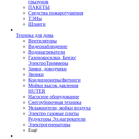
грызунов
ПАКЕТЫ
Средства пожаротушения
ТЭНы
Шланги
Техника для дома
Вентиляторы
Видеонаблюдение
Водонагреватели
Газонокосилки, Бензо/
ЭлектроТриммеры
Замки, доводчики
Звонки
Кондиционеры/фитинги
Мойки высок.давления
HUTER
Насосное оборудование
Снегоуборочная техника
Увлажнители, мойки воздуха
Электро газовые плиты
Редукторы Эл.нагреватели
Электрогенераторы
Ещё