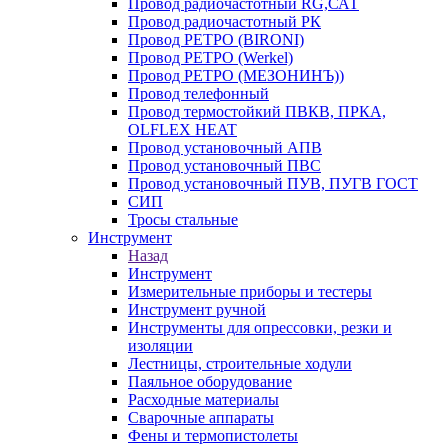
Провод радиочастотный RG,САТ
Провод радиочастотный РК
Провод РЕТРО (BIRONI)
Провод РЕТРО (Werkel)
Провод РЕТРО (МЕЗОНИНЪ))
Провод телефонный
Провод термостойкий ПВКВ, ПРКА,
OLFLEX HEAT
Провод установочный АПВ
Провод установочный ПВС
Провод установочный ПУВ, ПУГВ ГОСТ
СИП
Тросы стальные
Инструмент
Назад
Инструмент
Измерительные приборы и тестеры
Инструмент ручной
Инструменты для опрессовки, резки и
изоляции
Лестницы, строительные ходули
Паяльное оборудование
Расходные материалы
Сварочные аппараты
Фены и термопистолеты