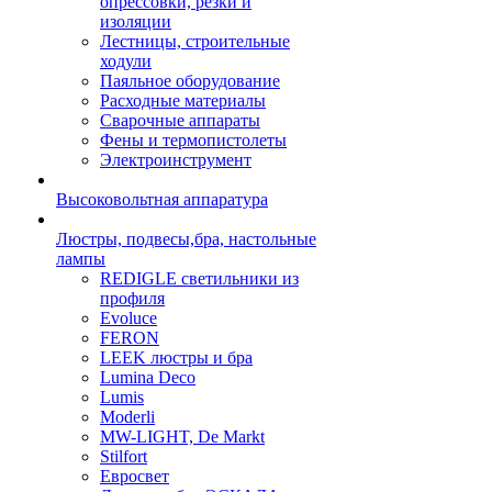
опрессовки, резки и
изоляции
Лестницы, строительные
ходули
Паяльное оборудование
Расходные материалы
Сварочные аппараты
Фены и термопистолеты
Электроинструмент
Высоковольтная аппаратура
Люстры, подвесы,бра, настольные
лампы
REDIGLE светильники из
профиля
Evoluce
FERON
LEEK люстры и бра
Lumina Deco
Lumis
Moderli
MW-LIGHT, De Markt
Stilfort
Евросвет