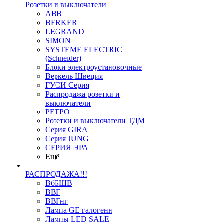
Розетки и выключатели
ABB
BERKER
LEGRAND
SIMON
SYSTEME ELECTRIC
(Schneider)
Блоки электроустановочные
Веркель Швеция
ГУСИ Серия
Распродажа розетки и
выключатели
РЕТРО
Розетки и выключатели ТДМ
Серия GIRA
Серия JUNG
СЕРИЯ ЭРА
Ещё
РАСПРОДАЖА!!!
ВбБШВ
ВВГ
ВВГнг
Лампа GE галогенн
Лампы LED SALE