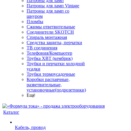
Патроны для ламп
Патроны для ламп Vintage
Патроны для ламп со
шнуром
Пломбы
Сжимы ответвительные
Соединители SKOTCH
Спираль монтажная
Средства защиты, перчатки
ТВ соединения
Телефония/Компьютер
Трубка ХВТ (кембрик)
Трубки и перчатки холодной
усадки
Трубки термоусадочные
Коробки распаячные,
разветвительные,
установочные(подрозетники)
Ещё
Каталог
Кабель, провод