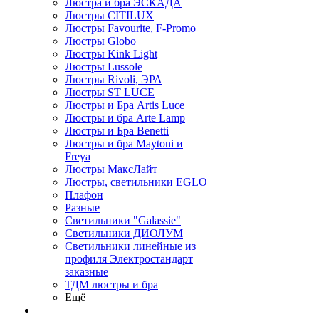
Люстра и бра ЭСКАДА
Люстры CITILUX
Люстры Favourite, F-Promo
Люстры Globo
Люстры Kink Light
Люстры Lussole
Люстры Rivoli, ЭРА
Люстры ST LUCE
Люстры и Бра Artis Luce
Люстры и бра Arte Lamp
Люстры и Бра Benetti
Люстры и бра Maytoni и
Freya
Люстры МаксЛайт
Люстры, светильники EGLO
Плафон
Разные
Светильники "Galassie"
Светильники ДИОЛУМ
Светильники линейные из
профиля Электростандарт
заказные
ТДМ люстры и бра
Ещё