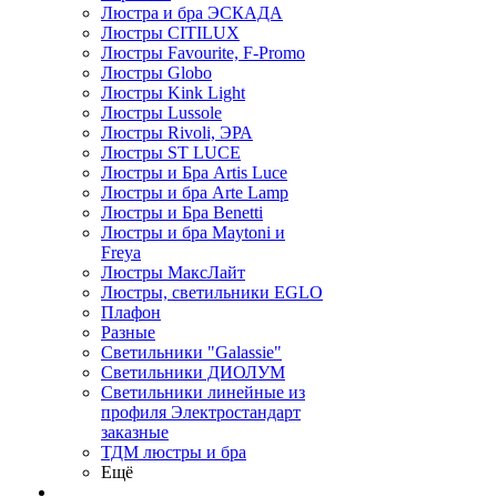
Люстра и бра ЭСКАДА
Люстры CITILUX
Люстры Favourite, F-Promo
Люстры Globo
Люстры Kink Light
Люстры Lussole
Люстры Rivoli, ЭРА
Люстры ST LUCE
Люстры и Бра Artis Luce
Люстры и бра Arte Lamp
Люстры и Бра Benetti
Люстры и бра Maytoni и
Freya
Люстры МаксЛайт
Люстры, светильники EGLO
Плафон
Разные
Светильники "Galassie"
Светильники ДИОЛУМ
Светильники линейные из
профиля Электростандарт
заказные
ТДМ люстры и бра
Ещё