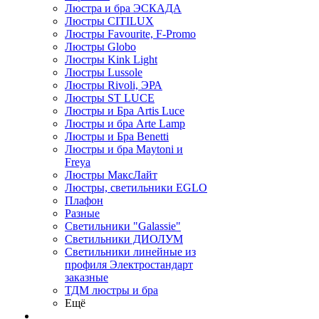
Люстра и бра ЭСКАДА
Люстры CITILUX
Люстры Favourite, F-Promo
Люстры Globo
Люстры Kink Light
Люстры Lussole
Люстры Rivoli, ЭРА
Люстры ST LUCE
Люстры и Бра Artis Luce
Люстры и бра Arte Lamp
Люстры и Бра Benetti
Люстры и бра Maytoni и
Freya
Люстры МаксЛайт
Люстры, светильники EGLO
Плафон
Разные
Светильники "Galassie"
Светильники ДИОЛУМ
Светильники линейные из
профиля Электростандарт
заказные
ТДМ люстры и бра
Ещё