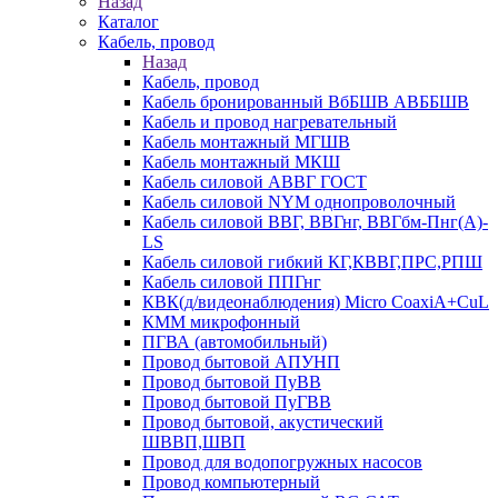
Назад
Каталог
Кабель, провод
Назад
Кабель, провод
Кабель бронированный ВбБШВ АВББШВ
Кабель и провод нагревательный
Кабель монтажный МГШВ
Кабель монтажный МКШ
Кабель силовой АВВГ ГОСТ
Кабель силовой NYM однопроволочный
Кабель силовой ВВГ, ВВГнг, ВВГбм-Пнг(А)-
LS
Кабель силовой гибкий КГ,КВВГ,ПРС,РПШ
Кабель силовой ППГнг
КВК(д/видеонаблюдения) Micro CoaxiA+CuL
КММ микрофонный
ПГВА (автомобильный)
Провод бытовой АПУНП
Провод бытовой ПуВВ
Провод бытовой ПуГВВ
Провод бытовой, акустический
ШВВП,ШВП
Провод для водопогружных насосов
Провод компьютерный