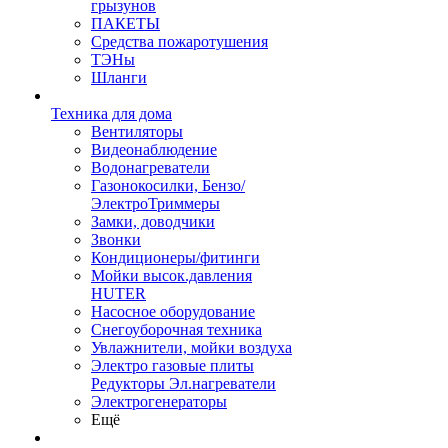
грызунов
ПАКЕТЫ
Средства пожаротушения
ТЭНы
Шланги
Техника для дома
Вентиляторы
Видеонаблюдение
Водонагреватели
Газонокосилки, Бензо/
ЭлектроТриммеры
Замки, доводчики
Звонки
Кондиционеры/фитинги
Мойки высок.давления
HUTER
Насосное оборудование
Снегоуборочная техника
Увлажнители, мойки воздуха
Электро газовые плиты
Редукторы Эл.нагреватели
Электрогенераторы
Ещё