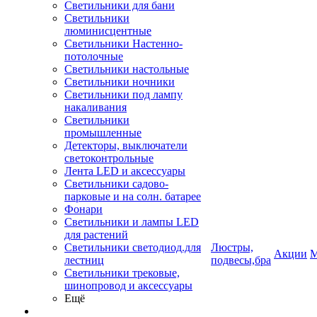
Светильники для бани
Светильники
люминисцентные
Светильники Настенно-
потолочные
Светильники настольные
Светильники ночники
Светильники под лампу
накаливания
Светильники
промышленные
Детекторы, выключатели
светоконтрольные
Лента LED и аксессуары
Светильники садово-
парковые и на солн. батарее
Фонари
Светильники и лампы LED
для растений
Светильники светодиод.для
Люстры,
Акции
М
лестниц
подвесы,бра
Светильники трековые,
шинопровод и аксессуары
Ещё