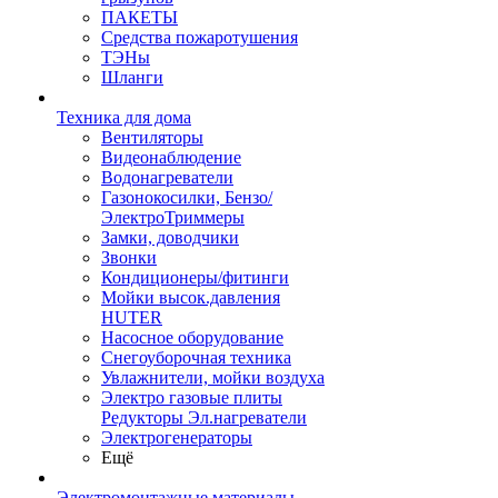
ПАКЕТЫ
Средства пожаротушения
ТЭНы
Шланги
Техника для дома
Вентиляторы
Видеонаблюдение
Водонагреватели
Газонокосилки, Бензо/
ЭлектроТриммеры
Замки, доводчики
Звонки
Кондиционеры/фитинги
Мойки высок.давления
HUTER
Насосное оборудование
Снегоуборочная техника
Увлажнители, мойки воздуха
Электро газовые плиты
Редукторы Эл.нагреватели
Электрогенераторы
Ещё
Электромонтажные материалы