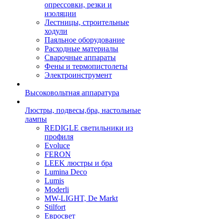
опрессовки, резки и
изоляции
Лестницы, строительные
ходули
Паяльное оборудование
Расходные материалы
Сварочные аппараты
Фены и термопистолеты
Электроинструмент
Высоковольтная аппаратура
Люстры, подвесы,бра, настольные
лампы
REDIGLE светильники из
профиля
Evoluce
FERON
LEEK люстры и бра
Lumina Deco
Lumis
Moderli
MW-LIGHT, De Markt
Stilfort
Евросвет