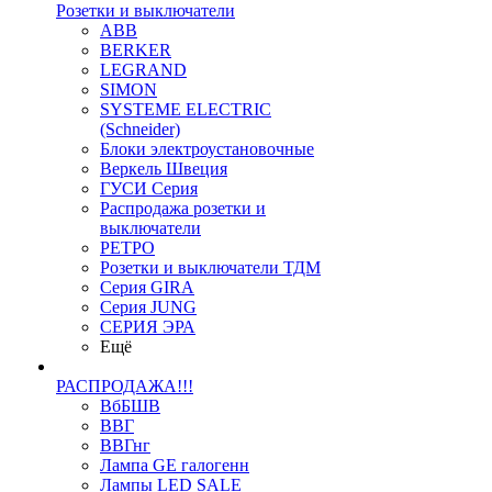
Розетки и выключатели
ABB
BERKER
LEGRAND
SIMON
SYSTEME ELECTRIC
(Schneider)
Блоки электроустановочные
Веркель Швеция
ГУСИ Серия
Распродажа розетки и
выключатели
РЕТРО
Розетки и выключатели ТДМ
Серия GIRA
Серия JUNG
СЕРИЯ ЭРА
Ещё
РАСПРОДАЖА!!!
ВбБШВ
ВВГ
ВВГнг
Лампа GE галогенн
Лампы LED SALE