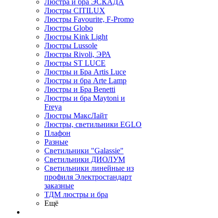
Люстра и бра ЭСКАДА
Люстры CITILUX
Люстры Favourite, F-Promo
Люстры Globo
Люстры Kink Light
Люстры Lussole
Люстры Rivoli, ЭРА
Люстры ST LUCE
Люстры и Бра Artis Luce
Люстры и бра Arte Lamp
Люстры и Бра Benetti
Люстры и бра Maytoni и
Freya
Люстры МаксЛайт
Люстры, светильники EGLO
Плафон
Разные
Светильники "Galassie"
Светильники ДИОЛУМ
Светильники линейные из
профиля Электростандарт
заказные
ТДМ люстры и бра
Ещё