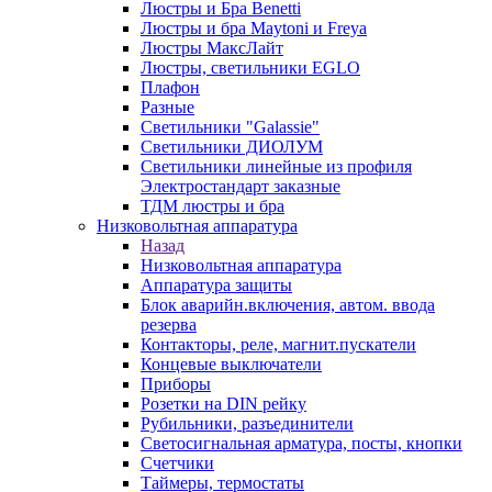
Люстры и Бра Benetti
Люстры и бра Maytoni и Freya
Люстры МаксЛайт
Люстры, светильники EGLO
Плафон
Разные
Светильники "Galassie"
Светильники ДИОЛУМ
Светильники линейные из профиля
Электростандарт заказные
ТДМ люстры и бра
Низковольтная аппаратура
Назад
Низковольтная аппаратура
Аппаратура защиты
Блок аварийн.включения, автом. ввода
резерва
Контакторы, реле, магнит.пускатели
Концевые выключатели
Приборы
Розетки на DIN рейку
Рубильники, разъединители
Светосигнальная арматура, посты, кнопки
Счетчики
Таймеры, термостаты