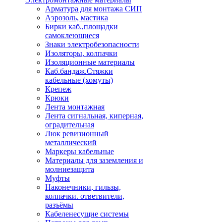
Арматура для монтажа СИП
Аэрозоль, мастика
Бирки каб.,площадки
самоклеющиеся
Знаки электробезопасности
Изоляторы, колпачки
Изоляционные материалы
Каб.бандаж.Стяжки
кабельные (хомуты)
Крепеж
Крюки
Лента монтажная
Лента сигнальная, киперная,
оградительная
Люк ревизионный
металлический
Маркеры кабельные
Материалы для заземления и
молниезащита
Муфты
Наконечники, гильзы,
колпачки. ответвители,
разъёмы
Кабеленесущие системы