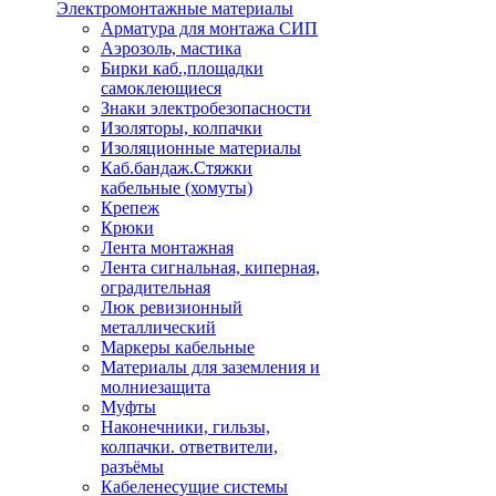
Электромонтажные материалы
Арматура для монтажа СИП
Аэрозоль, мастика
Бирки каб.,площадки
самоклеющиеся
Знаки электробезопасности
Изоляторы, колпачки
Изоляционные материалы
Каб.бандаж.Стяжки
кабельные (хомуты)
Крепеж
Крюки
Лента монтажная
Лента сигнальная, киперная,
оградительная
Люк ревизионный
металлический
Маркеры кабельные
Материалы для заземления и
молниезащита
Муфты
Наконечники, гильзы,
колпачки. ответвители,
разъёмы
Кабеленесущие системы