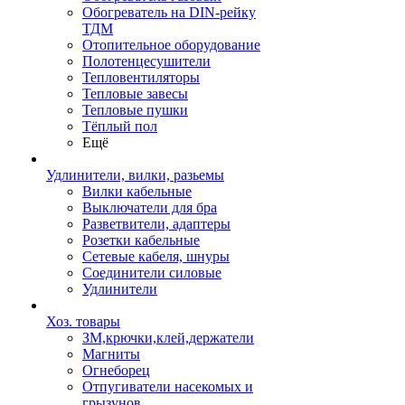
Обогреватель на DIN-рейку
ТДМ
Отопительное оборудование
Полотенцесушители
Тепловентиляторы
Тепловые завесы
Тепловые пушки
Тёплый пол
Ещё
Удлинители, вилки, разьемы
Вилки кабельные
Выключатели для бра
Разветвители, адаптеры
Розетки кабельные
Сетевые кабеля, шнуры
Соединители силовые
Удлинители
Хоз. товары
ЗМ,крючки,клей,держатели
Магниты
Огнеборец
Отпугиватели насекомых и
грызунов