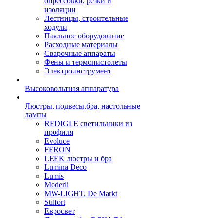
опрессовки, резки и
изоляции
Лестницы, строительные
ходули
Паяльное оборудование
Расходные материалы
Сварочные аппараты
Фены и термопистолеты
Электроинструмент
Высоковольтная аппаратура
Люстры, подвесы,бра, настольные
лампы
REDIGLE светильники из
профиля
Evoluce
FERON
LEEK люстры и бра
Lumina Deco
Lumis
Moderli
MW-LIGHT, De Markt
Stilfort
Евросвет