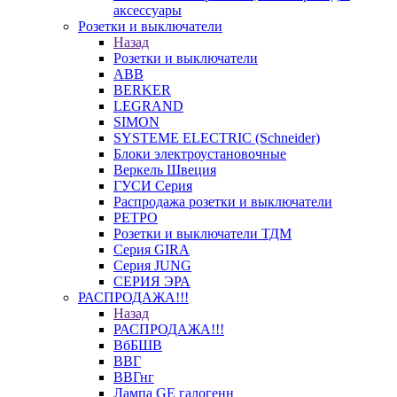
аксессуары
Розетки и выключатели
Назад
Розетки и выключатели
ABB
BERKER
LEGRAND
SIMON
SYSTEME ELECTRIC (Schneider)
Блоки электроустановочные
Веркель Швеция
ГУСИ Серия
Распродажа розетки и выключатели
РЕТРО
Розетки и выключатели ТДМ
Серия GIRA
Серия JUNG
СЕРИЯ ЭРА
РАСПРОДАЖА!!!
Назад
РАСПРОДАЖА!!!
ВбБШВ
ВВГ
ВВГнг
Лампа GE галогенн