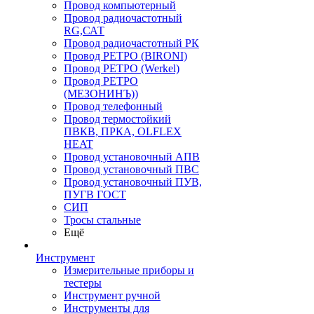
Провод компьютерный
Провод радиочастотный
RG,САТ
Провод радиочастотный РК
Провод РЕТРО (BIRONI)
Провод РЕТРО (Werkel)
Провод РЕТРО
(МЕЗОНИНЪ))
Провод телефонный
Провод термостойкий
ПВКВ, ПРКА, OLFLEX
HEAT
Провод установочный АПВ
Провод установочный ПВС
Провод установочный ПУВ,
ПУГВ ГОСТ
СИП
Тросы стальные
Ещё
Инструмент
Измерительные приборы и
тестеры
Инструмент ручной
Инструменты для