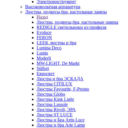
Электроинструмент
Высоковольтная аппаратура
Люстры, подвесы,бра, настольные лампы
Назад
Люстры, подвесы,бра, настольные лампы
REDIGLE светильники из профиля
Evoluce
FERON
LEEK люстры и бра
Lumina Deco
Lumis
Moderli
MW-LIGHT, De Markt
Stilfort
Евросвет
Люстра и бра ЭСКАДА
Люстры CITILUX
Люстры Favourite, F-Promo
Люстры Globo
Люстры Kink Light
Люстры Lussole
Люстры Rivoli, ЭРА
Люстры ST LUCE
Люстры и Бра Artis Luce
Люстры и бра Arte Lamp