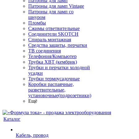
Патроны для ламп
Патроны для ламп Vintage
Патроны для ламп со
шнуром
Пломбы
Сжимы ответвительные
Соединители SKOTCH
Спираль монтажная
Средства защиты, перчатки
ТВ соединения
Телефония/Компьютер
Трубка ХВТ (кембрик)
Трубки и перчатки холодной
усадки
Трубки термоусадочные
Коробки распаячные,
разветвительные,
установочные(подрозетники)
Ещё
Каталог
Кабель, провод