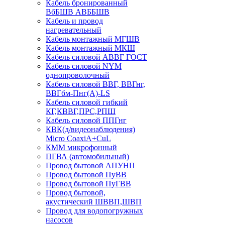
Кабель бронированный
ВбБШВ АВББШВ
Кабель и провод
нагревательный
Кабель монтажный МГШВ
Кабель монтажный МКШ
Кабель силовой АВВГ ГОСТ
Кабель силовой NYM
однопроволочный
Кабель силовой ВВГ, ВВГнг,
ВВГбм-Пнг(А)-LS
Кабель силовой гибкий
КГ,КВВГ,ПРС,РПШ
Кабель силовой ППГнг
КВК(д/видеонаблюдения)
Micro CoaxiA+CuL
КММ микрофонный
ПГВА (автомобильный)
Провод бытовой АПУНП
Провод бытовой ПуВВ
Провод бытовой ПуГВВ
Провод бытовой,
акустический ШВВП,ШВП
Провод для водопогружных
насосов