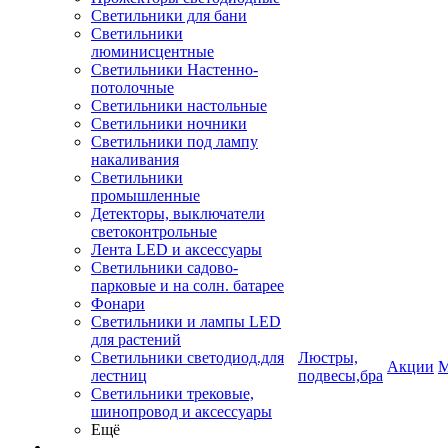
Светильники для бани
Светильники
люминисцентные
Светильники Настенно-
потолочные
Светильники настольные
Светильники ночники
Светильники под лампу
накаливания
Светильники
промышленные
Детекторы, выключатели
светоконтрольные
Лента LED и аксессуары
Светильники садово-
парковые и на солн. батарее
Фонари
Светильники и лампы LED
для растений
Светильники светодиод.для
Люстры,
Акции
М
лестниц
подвесы,бра
Светильники трековые,
шинопровод и аксессуары
Ещё