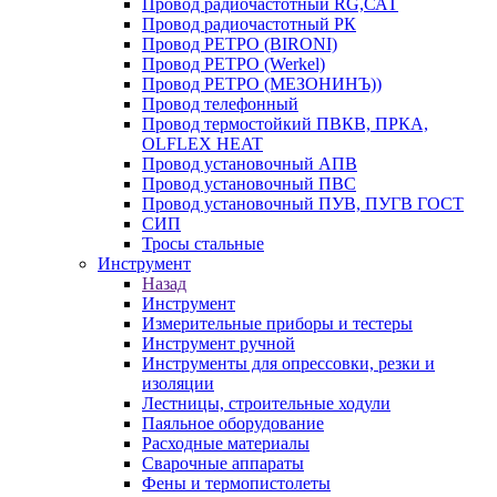
Провод радиочастотный RG,САТ
Провод радиочастотный РК
Провод РЕТРО (BIRONI)
Провод РЕТРО (Werkel)
Провод РЕТРО (МЕЗОНИНЪ))
Провод телефонный
Провод термостойкий ПВКВ, ПРКА,
OLFLEX HEAT
Провод установочный АПВ
Провод установочный ПВС
Провод установочный ПУВ, ПУГВ ГОСТ
СИП
Тросы стальные
Инструмент
Назад
Инструмент
Измерительные приборы и тестеры
Инструмент ручной
Инструменты для опрессовки, резки и
изоляции
Лестницы, строительные ходули
Паяльное оборудование
Расходные материалы
Сварочные аппараты
Фены и термопистолеты