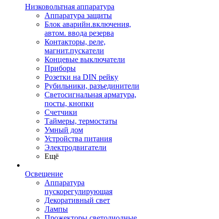
Низковольтная аппаратура
Аппаратура защиты
Блок аварийн.включения,
автом. ввода резерва
Контакторы, реле,
магнит.пускатели
Концевые выключатели
Приборы
Розетки на DIN рейку
Рубильники, разъединители
Светосигнальная арматура,
посты, кнопки
Счетчики
Таймеры, термостаты
Умный дом
Устройства питания
Электродвигатели
Ещё
Освещение
Аппаратура
пускорегулирующая
Декоративный свет
Лампы
Прожекторы светодиодные