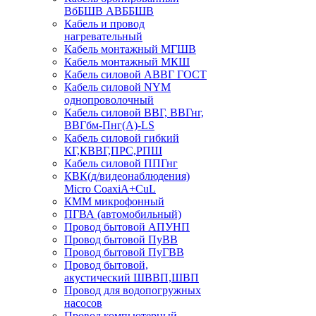
ВбБШВ АВББШВ
Кабель и провод
нагревательный
Кабель монтажный МГШВ
Кабель монтажный МКШ
Кабель силовой АВВГ ГОСТ
Кабель силовой NYM
однопроволочный
Кабель силовой ВВГ, ВВГнг,
ВВГбм-Пнг(А)-LS
Кабель силовой гибкий
КГ,КВВГ,ПРС,РПШ
Кабель силовой ППГнг
КВК(д/видеонаблюдения)
Micro CoaxiA+CuL
КММ микрофонный
ПГВА (автомобильный)
Провод бытовой АПУНП
Провод бытовой ПуВВ
Провод бытовой ПуГВВ
Провод бытовой,
акустический ШВВП,ШВП
Провод для водопогружных
насосов
Провод компьютерный