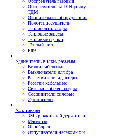
Обогреватель газовый
Обогреватель на DIN-рейку
ТДМ
Отопительное оборудование
Полотенцесушители
Тепловентиляторы
Тепловые завесы
Тепловые пушки
Тёплый пол
Ещё
Удлинители, вилки, разьемы
Вилки кабельные
Выключатели для бра
Разветвители, адаптеры
Розетки кабельные
Сетевые кабеля, шнуры
Соединители силовые
Удлинители
Хоз. товары
ЗМ,крючки,клей,держатели
Магниты
Огнеборец
Отпугиватели насекомых и