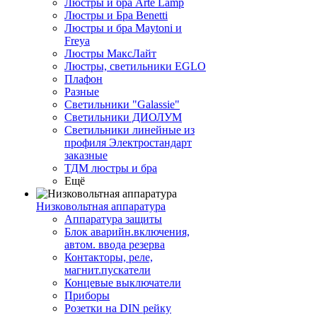
Люстры и бра Arte Lamp
Люстры и Бра Benetti
Люстры и бра Maytoni и
Freya
Люстры МаксЛайт
Люстры, светильники EGLO
Плафон
Разные
Светильники "Galassie"
Светильники ДИОЛУМ
Светильники линейные из
профиля Электростандарт
заказные
ТДМ люстры и бра
Ещё
Низковольтная аппаратура
Аппаратура защиты
Блок аварийн.включения,
автом. ввода резерва
Контакторы, реле,
магнит.пускатели
Концевые выключатели
Приборы
Розетки на DIN рейку