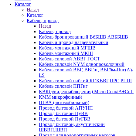
Каталог
Назад
Каталог
Кабель, провод
Назад
Кабель, провод
Кабель бронированный ВбБШВ АВББШВ
Кабель и провод нагревательный
Кабель монтажный МГШВ
Кабель монтажный МКШ
Кабель силовой АВВГ ГОСТ
Кабель силовой NYM однопроволочный
Кабель силовой ВВГ, ВВГнг, ВВГбм-Пнг(А)-
LS
Кабель силовой гибкий КГ,КВВГ,ПРС,РПШ
Кабель силовой ППГнг
КВК(д/видеонаблюдения) Micro CoaxiA+CuL
КММ микрофонный
ПГВА (автомобильный)
Провод бытовой АПУНП
Провод бытовой ПуВВ
Провод бытовой ПуГВВ
Провод бытовой, акустический
ШВВП,ШВП
Провод для водопогружных насосов