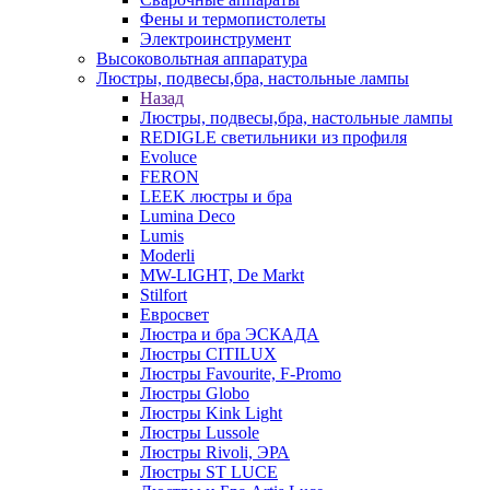
Фены и термопистолеты
Электроинструмент
Высоковольтная аппаратура
Люстры, подвесы,бра, настольные лампы
Назад
Люстры, подвесы,бра, настольные лампы
REDIGLE светильники из профиля
Evoluce
FERON
LEEK люстры и бра
Lumina Deco
Lumis
Moderli
MW-LIGHT, De Markt
Stilfort
Евросвет
Люстра и бра ЭСКАДА
Люстры CITILUX
Люстры Favourite, F-Promo
Люстры Globo
Люстры Kink Light
Люстры Lussole
Люстры Rivoli, ЭРА
Люстры ST LUCE