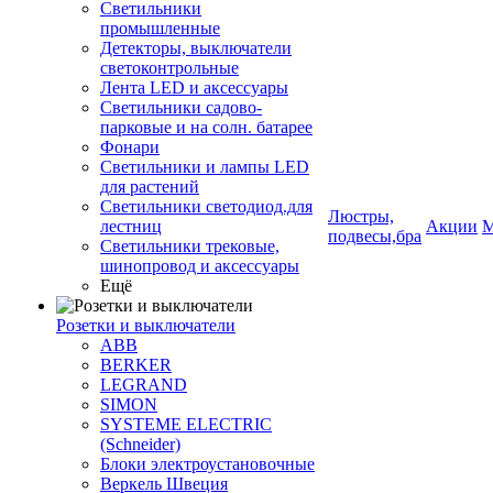
Светильники
промышленные
Детекторы, выключатели
светоконтрольные
Лента LED и аксессуары
Светильники садово-
парковые и на солн. батарее
Фонари
Светильники и лампы LED
для растений
Светильники светодиод.для
Люстры,
лестниц
Акции
М
подвесы,бра
Светильники трековые,
шинопровод и аксессуары
Ещё
Розетки и выключатели
ABB
BERKER
LEGRAND
SIMON
SYSTEME ELECTRIC
(Schneider)
Блоки электроустановочные
Веркель Швеция