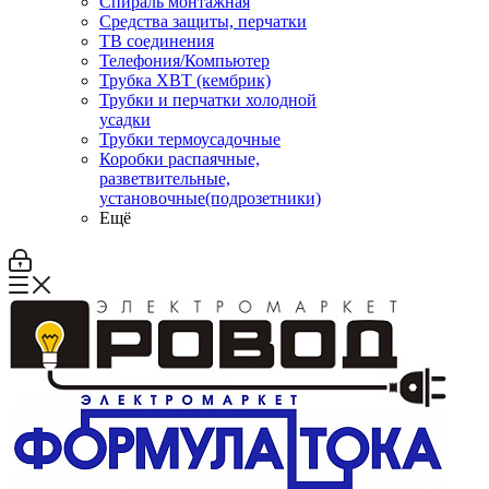
Спираль монтажная
Средства защиты, перчатки
ТВ соединения
Телефония/Компьютер
Трубка ХВТ (кембрик)
Трубки и перчатки холодной
усадки
Трубки термоусадочные
Коробки распаячные,
разветвительные,
установочные(подрозетники)
Ещё