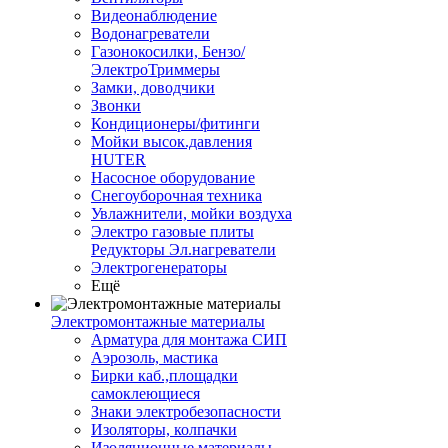
Видеонаблюдение
Водонагреватели
Газонокосилки, Бензо/
ЭлектроТриммеры
Замки, доводчики
Звонки
Кондиционеры/фитинги
Мойки высок.давления
HUTER
Насосное оборудование
Снегоуборочная техника
Увлажнители, мойки воздуха
Электро газовые плиты
Редукторы Эл.нагреватели
Электрогенераторы
Ещё
Электромонтажные материалы
Арматура для монтажа СИП
Аэрозоль, мастика
Бирки каб.,площадки
самоклеющиеся
Знаки электробезопасности
Изоляторы, колпачки
Изоляционные материалы