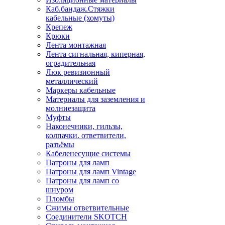
Каб.бандаж.Стяжки
кабельные (хомуты)
Крепеж
Крюки
Лента монтажная
Лента сигнальная, киперная,
оградительная
Люк ревизионный
металлический
Маркеры кабельные
Материалы для заземления и
молниезащита
Муфты
Наконечники, гильзы,
колпачки. ответвители,
разъёмы
Кабеленесущие системы
Патроны для ламп
Патроны для ламп Vintage
Патроны для ламп со
шнуром
Пломбы
Сжимы ответвительные
Соединители SKOTCH