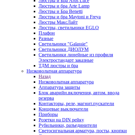
Люстры и Бра Artis Luce
Люстры и бра Arte Lamp
Люстры и Бра Benetti
Люстры и бра Maytoni и Freya
Люстры МаксЛайт
Люстры, светильники EGLO
Плафон
Разные
Светильники "Galassie"
Светильники ДИОЛУМ
Светильники линейные из профиля
Электростандарт заказные
ТДМ люстры и бра
Низковольтная аппаратура
Назад
Низковольтная аппаратура
Аппаратура защиты
Блок аварийн.включения, автом. ввода
резерва
Контакторы, реле, магнит.пускатели
Концевые выключатели
Приборы
Розетки на DIN рейку
Рубильники, разъединители
Светосигнальная арматура, посты, кнопки