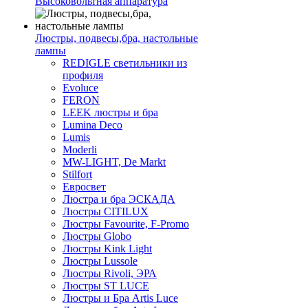
Высоковольтная аппаратура
Люстры, подвесы,бра, настольные
лампы
REDIGLE светильники из
профиля
Evoluce
FERON
LEEK люстры и бра
Lumina Deco
Lumis
Moderli
MW-LIGHT, De Markt
Stilfort
Евросвет
Люстра и бра ЭСКАДА
Люстры CITILUX
Люстры Favourite, F-Promo
Люстры Globo
Люстры Kink Light
Люстры Lussole
Люстры Rivoli, ЭРА
Люстры ST LUCE
Люстры и Бра Artis Luce