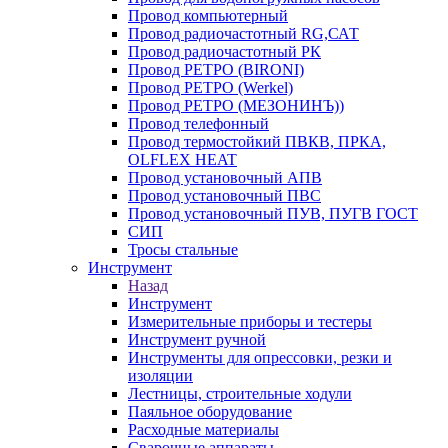
Провод компьютерный
Провод радиочастотный RG,САТ
Провод радиочастотный РК
Провод РЕТРО (BIRONI)
Провод РЕТРО (Werkel)
Провод РЕТРО (МЕЗОНИНЪ))
Провод телефонный
Провод термостойкий ПВКВ, ПРКА,
OLFLEX HEAT
Провод установочный АПВ
Провод установочный ПВС
Провод установочный ПУВ, ПУГВ ГОСТ
СИП
Тросы стальные
Инструмент
Назад
Инструмент
Измерительные приборы и тестеры
Инструмент ручной
Инструменты для опрессовки, резки и
изоляции
Лестницы, строительные ходули
Паяльное оборудование
Расходные материалы
Сварочные аппараты