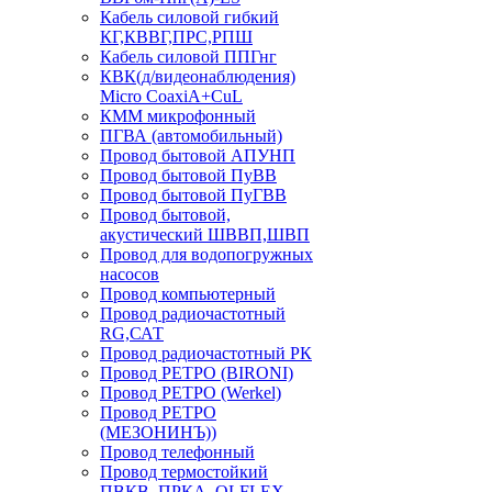
Кабель силовой гибкий
КГ,КВВГ,ПРС,РПШ
Кабель силовой ППГнг
КВК(д/видеонаблюдения)
Micro CoaxiA+CuL
КММ микрофонный
ПГВА (автомобильный)
Провод бытовой АПУНП
Провод бытовой ПуВВ
Провод бытовой ПуГВВ
Провод бытовой,
акустический ШВВП,ШВП
Провод для водопогружных
насосов
Провод компьютерный
Провод радиочастотный
RG,САТ
Провод радиочастотный РК
Провод РЕТРО (BIRONI)
Провод РЕТРО (Werkel)
Провод РЕТРО
(МЕЗОНИНЪ))
Провод телефонный
Провод термостойкий
ПВКВ, ПРКА, OLFLEX