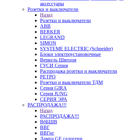
аксессуары
Розетки и выключатели
Назад
Розетки и выключатели
ABB
BERKER
LEGRAND
SIMON
SYSTEME ELECTRIC (Schneider)
Блоки электроустановочные
Веркель Швеция
ГУСИ Серия
Распродажа розетки и выключатели
РЕТРО
Розетки и выключатели ТДМ
Серия GIRA
Серия JUNG
СЕРИЯ ЭРА
РАСПРОДАЖА!!!
Назад
РАСПРОДАЖА!!!
ВбБШВ
ВВГ
ВВГнг
Лампа GE галогенн