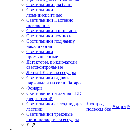
Светильники для бани
Светильники
люминисцентные
Светильники Настенно-
потолочные
Светильники настольные
Светильники ночники
Светильники под лампу
накаливания
Светильники
промышленные
Детекторы, выключатели
светоконтрольные
Лента LED и аксессуары
Светильники садово-
парковые и на солн. батарее
Фонари
Светильники и лампы LED
для растений
Светильники светодиод.для
Люстры,
Акции
М
лестниц
подвесы,бра
Светильники трековые,
шинопровод и аксессуары
Ещё