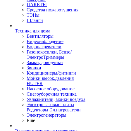
ПАКЕТЫ
Средства пожаротушения
ТЭНы
Шланги
Техника для дома
Вентиляторы
Видеонаблюдение
Водонагреватели
Газонокосилки, Бензо/
ЭлектроТриммеры
Замки, доводчики
Звонки
Кондиционеры/фитинги
Мойки высок.давления
HUTER
Насосное оборудование
Снегоуборочная техника
Увлажнители, мойки воздуха
Электро газовые плиты
Редукторы Эл.нагреватели
Электрогенераторы
Ещё
Электромонтажные материалы