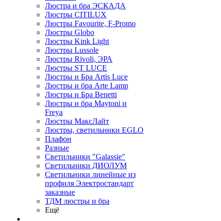
Люстра и бра ЭСКАДА
Люстры CITILUX
Люстры Favourite, F-Promo
Люстры Globo
Люстры Kink Light
Люстры Lussole
Люстры Rivoli, ЭРА
Люстры ST LUCE
Люстры и Бра Artis Luce
Люстры и бра Arte Lamp
Люстры и Бра Benetti
Люстры и бра Maytoni и
Freya
Люстры МаксЛайт
Люстры, светильники EGLO
Плафон
Разные
Светильники "Galassie"
Светильники ДИОЛУМ
Светильники линейные из
профиля Электростандарт
заказные
ТДМ люстры и бра
Ещё