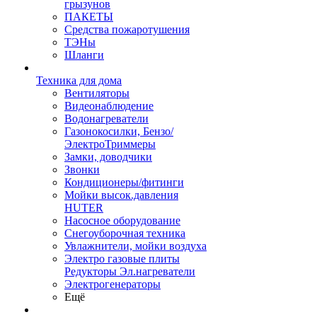
грызунов
ПАКЕТЫ
Средства пожаротушения
ТЭНы
Шланги
Техника для дома
Вентиляторы
Видеонаблюдение
Водонагреватели
Газонокосилки, Бензо/
ЭлектроТриммеры
Замки, доводчики
Звонки
Кондиционеры/фитинги
Мойки высок.давления
HUTER
Насосное оборудование
Снегоуборочная техника
Увлажнители, мойки воздуха
Электро газовые плиты
Редукторы Эл.нагреватели
Электрогенераторы
Ещё