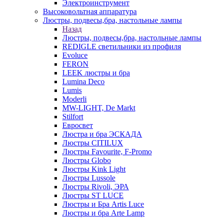
Электроинструмент
Высоковольтная аппаратура
Люстры, подвесы,бра, настольные лампы
Назад
Люстры, подвесы,бра, настольные лампы
REDIGLE светильники из профиля
Evoluce
FERON
LEEK люстры и бра
Lumina Deco
Lumis
Moderli
MW-LIGHT, De Markt
Stilfort
Евросвет
Люстра и бра ЭСКАДА
Люстры CITILUX
Люстры Favourite, F-Promo
Люстры Globo
Люстры Kink Light
Люстры Lussole
Люстры Rivoli, ЭРА
Люстры ST LUCE
Люстры и Бра Artis Luce
Люстры и бра Arte Lamp