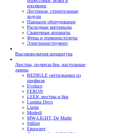
опрессовки, резки и
изоляции
Лестницы, строительные
ходули
Паяльное оборудование
Расходные материалы
Сварочные аппараты
Фены и термопистолеты
Электроинструмент
Высоковольтная аппаратура
Люстры, подвесы,бра, настольные
лампы
REDIGLE светильники из
профиля
Evoluce
FERON
LEEK люстры и бра
Lumina Deco
Lumis
Moderli
MW-LIGHT, De Markt
Stilfort
Евросвет