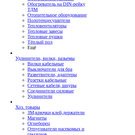
Обогреватель на DIN-рейку
ТДМ
Отопительное оборудование
Полотенцесушители
Тепловентиляторы
Тепловые завесы
Тепловые пушки
Тёплый пол
Ещё
Удлинители, вилки, разьемы
Вилки кабельные
Выключатели для бра
Разветвители, адаптеры
Розетки кабельные
Сетевые кабеля, шнуры
Соединители силовые
Удлинители
Хоз. товары
ЗМ,крючки,клей,держатели
Магниты
Огнеборец
Отпугиватели насекомых и
грызунов