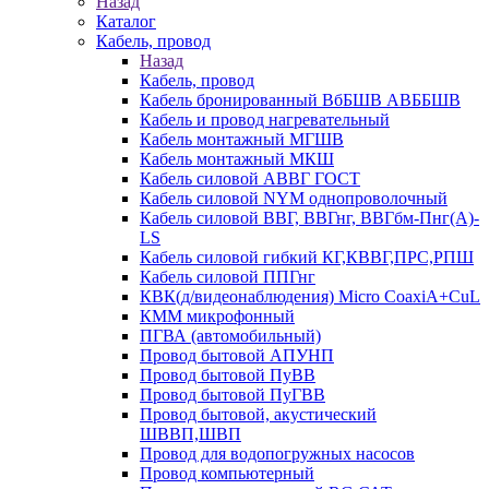
Назад
Каталог
Кабель, провод
Назад
Кабель, провод
Кабель бронированный ВбБШВ АВББШВ
Кабель и провод нагревательный
Кабель монтажный МГШВ
Кабель монтажный МКШ
Кабель силовой АВВГ ГОСТ
Кабель силовой NYM однопроволочный
Кабель силовой ВВГ, ВВГнг, ВВГбм-Пнг(А)-
LS
Кабель силовой гибкий КГ,КВВГ,ПРС,РПШ
Кабель силовой ППГнг
КВК(д/видеонаблюдения) Micro CoaxiA+CuL
КММ микрофонный
ПГВА (автомобильный)
Провод бытовой АПУНП
Провод бытовой ПуВВ
Провод бытовой ПуГВВ
Провод бытовой, акустический
ШВВП,ШВП
Провод для водопогружных насосов
Провод компьютерный