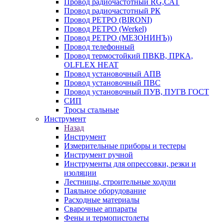
Провод радиочастотный RG,САТ
Провод радиочастотный РК
Провод РЕТРО (BIRONI)
Провод РЕТРО (Werkel)
Провод РЕТРО (МЕЗОНИНЪ))
Провод телефонный
Провод термостойкий ПВКВ, ПРКА,
OLFLEX HEAT
Провод установочный АПВ
Провод установочный ПВС
Провод установочный ПУВ, ПУГВ ГОСТ
СИП
Тросы стальные
Инструмент
Назад
Инструмент
Измерительные приборы и тестеры
Инструмент ручной
Инструменты для опрессовки, резки и
изоляции
Лестницы, строительные ходули
Паяльное оборудование
Расходные материалы
Сварочные аппараты
Фены и термопистолеты