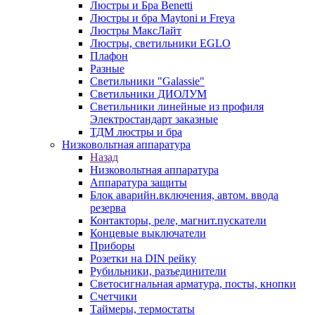
Люстры и Бра Benetti
Люстры и бра Maytoni и Freya
Люстры МаксЛайт
Люстры, светильники EGLO
Плафон
Разные
Светильники "Galassie"
Светильники ДИОЛУМ
Светильники линейные из профиля
Электростандарт заказные
ТДМ люстры и бра
Низковольтная аппаратура
Назад
Низковольтная аппаратура
Аппаратура защиты
Блок аварийн.включения, автом. ввода
резерва
Контакторы, реле, магнит.пускатели
Концевые выключатели
Приборы
Розетки на DIN рейку
Рубильники, разъединители
Светосигнальная арматура, посты, кнопки
Счетчики
Таймеры, термостаты