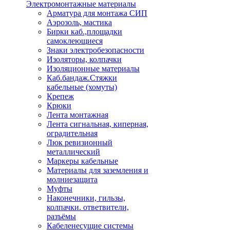
Электромонтажные материалы
Арматура для монтажа СИП
Аэрозоль, мастика
Бирки каб.,площадки
самоклеющиеся
Знаки электробезопасности
Изоляторы, колпачки
Изоляционные материалы
Каб.бандаж.Стяжки
кабельные (хомуты)
Крепеж
Крюки
Лента монтажная
Лента сигнальная, киперная,
оградительная
Люк ревизионный
металлический
Маркеры кабельные
Материалы для заземления и
молниезащита
Муфты
Наконечники, гильзы,
колпачки. ответвители,
разъёмы
Кабеленесущие системы