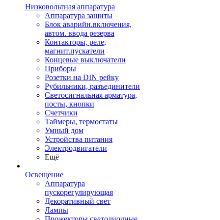
Низковольтная аппаратура
Аппаратура защиты
Блок аварийн.включения,
автом. ввода резерва
Контакторы, реле,
магнит.пускатели
Концевые выключатели
Приборы
Розетки на DIN рейку
Рубильники, разъединители
Светосигнальная арматура,
посты, кнопки
Счетчики
Таймеры, термостаты
Умный дом
Устройства питания
Электродвигатели
Ещё
Освещение
Аппаратура
пускорегулирующая
Декоративный свет
Лампы
Прожекторы светодиодные