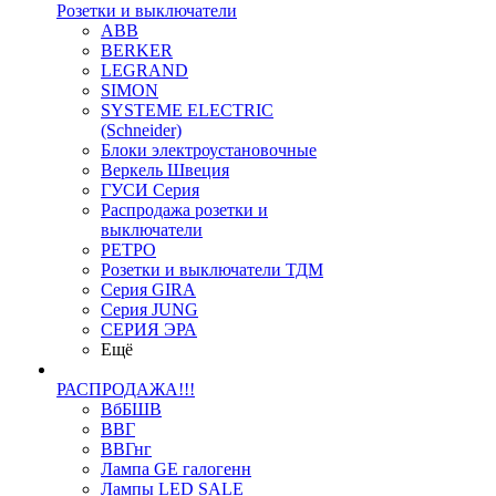
Розетки и выключатели
ABB
BERKER
LEGRAND
SIMON
SYSTEME ELECTRIC
(Schneider)
Блоки электроустановочные
Веркель Швеция
ГУСИ Серия
Распродажа розетки и
выключатели
РЕТРО
Розетки и выключатели ТДМ
Серия GIRA
Серия JUNG
СЕРИЯ ЭРА
Ещё
РАСПРОДАЖА!!!
ВбБШВ
ВВГ
ВВГнг
Лампа GE галогенн
Лампы LED SALE