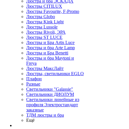
Люстра и бра ЭСКАДА
Люстры CITILUX
Люстры Favourite, F-Promo
Люстры Globo
Люстры Kink Light
Люстры Lussole
Люстры Rivoli, ЭРА
Люстры ST LUCE
Люстры и Бра Artis Luce
Люстры и бра Arte Lamp
Люстры и Бра Benetti
Люстры и бра Maytoni и
Freya
Люстры МаксЛайт
Люстры, светильники EGLO
Плафон
Разные
Светильники "Galassie"
Светильники ДИОЛУМ
Светильники линейные из
профиля Электростандарт
заказные
ТДМ люстры и бра
Ещё