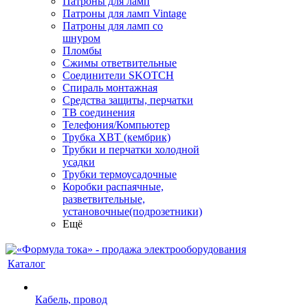
Патроны для ламп
Патроны для ламп Vintage
Патроны для ламп со
шнуром
Пломбы
Сжимы ответвительные
Соединители SKOTCH
Спираль монтажная
Средства защиты, перчатки
ТВ соединения
Телефония/Компьютер
Трубка ХВТ (кембрик)
Трубки и перчатки холодной
усадки
Трубки термоусадочные
Коробки распаячные,
разветвительные,
установочные(подрозетники)
Ещё
Каталог
Кабель, провод