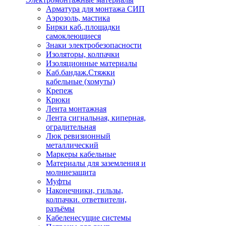
Арматура для монтажа СИП
Аэрозоль, мастика
Бирки каб.,площадки
самоклеющиеся
Знаки электробезопасности
Изоляторы, колпачки
Изоляционные материалы
Каб.бандаж.Стяжки
кабельные (хомуты)
Крепеж
Крюки
Лента монтажная
Лента сигнальная, киперная,
оградительная
Люк ревизионный
металлический
Маркеры кабельные
Материалы для заземления и
молниезащита
Муфты
Наконечники, гильзы,
колпачки. ответвители,
разъёмы
Кабеленесущие системы