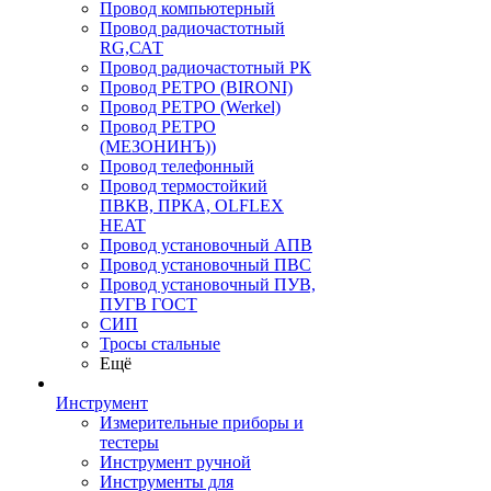
Провод компьютерный
Провод радиочастотный
RG,САТ
Провод радиочастотный РК
Провод РЕТРО (BIRONI)
Провод РЕТРО (Werkel)
Провод РЕТРО
(МЕЗОНИНЪ))
Провод телефонный
Провод термостойкий
ПВКВ, ПРКА, OLFLEX
HEAT
Провод установочный АПВ
Провод установочный ПВС
Провод установочный ПУВ,
ПУГВ ГОСТ
СИП
Тросы стальные
Ещё
Инструмент
Измерительные приборы и
тестеры
Инструмент ручной
Инструменты для