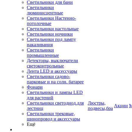
Светильники для бани
Светильники
люминисцентные
Светильники Настенно-
потолочные
Светильники настольные
Светильники ночники
Светильники под лампу
накаливания
Светильники
промышленные
Детекторы, выключатели
светоконтрольные
Лента LED и аксессуары
Светильники садово-
парковые и на солн. батарее
Фонари
Светильники и лампы LED
для растений
Светильники светодиод.для
Люстры,
Акции
М
лестниц
подвесы,бра
Светильники трековые,
шинопровод и аксессуары
Ещё