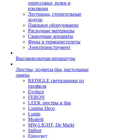
опрессовки, резки и
изоляции
Лестницы, строительные
ходули
Паяльное оборудование
Расходные материалы
Сварочные аппараты
Фены и термопистолеты
Электроинструмент
Высоковольтная аппаратура
Люстры, подвесы,бра, настольные
лампы
REDIGLE светильники из
профиля
Evoluce
FERON
LEEK люстры и бра
Lumina Deco
Lumis
Moderli
MW-LIGHT, De Markt
Stilfort
Евросвет