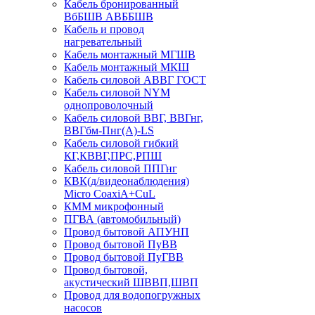
Кабель бронированный
ВбБШВ АВББШВ
Кабель и провод
нагревательный
Кабель монтажный МГШВ
Кабель монтажный МКШ
Кабель силовой АВВГ ГОСТ
Кабель силовой NYM
однопроволочный
Кабель силовой ВВГ, ВВГнг,
ВВГбм-Пнг(А)-LS
Кабель силовой гибкий
КГ,КВВГ,ПРС,РПШ
Кабель силовой ППГнг
КВК(д/видеонаблюдения)
Micro CoaxiA+CuL
КММ микрофонный
ПГВА (автомобильный)
Провод бытовой АПУНП
Провод бытовой ПуВВ
Провод бытовой ПуГВВ
Провод бытовой,
акустический ШВВП,ШВП
Провод для водопогружных
насосов