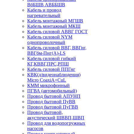
ВбБШВ АВББШВ
Кабель и провод
нагревательный
Кабель монтажный МГШВ
Кабель монтажный МКШ
Кабель силовой АВВГ ГОСТ
Кабель силовой NYM
однопроволочный
Кабель силовой ВВГ, ВВГнг,
ВВГбм-Пнг(А)-LS
Кабель силовой гибкий
КГ,КВВГ,ПРС,РПШ
Кабель силовой ППГнг
КВК(д/видеонаблюдения)
Micro CoaxiA+CuL
КММ микрофонный
ПГВА (автомобильный)
Провод бытовой АПУНП
Провод бытовой ПуВВ
Провод бытовой ПуГВВ
Провод бытовой,
акустический ШВВП,ШВП
Провод для водопогружных
насосов
Провод компьютерный