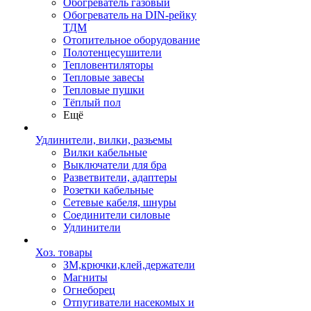
Обогреватель газовый
Обогреватель на DIN-рейку
ТДМ
Отопительное оборудование
Полотенцесушители
Тепловентиляторы
Тепловые завесы
Тепловые пушки
Тёплый пол
Ещё
Удлинители, вилки, разьемы
Вилки кабельные
Выключатели для бра
Разветвители, адаптеры
Розетки кабельные
Сетевые кабеля, шнуры
Соединители силовые
Удлинители
Хоз. товары
ЗМ,крючки,клей,держатели
Магниты
Огнеборец
Отпугиватели насекомых и