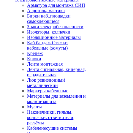
Арматура для монтажа СИП
Аэрозоль, мастика
Бирки каб.,площадки
самоклеющиеся
Знаки электробезопасности
Изоляторы, колпачки
Изоляционные материалы
Каб.бандаж.Стяжки
кабельные (хомуты)
Крепеж
Крюки
Лента монтажная
Лента сигнальная, киперная,
оградительная
Люк ревизионный
металлический
Маркеры кабельные
Материалы для заземления и
молниезащита
Муфты
Наконечники, гильзы,
колпачки. ответвители,
разъёмы
Кабеленесущие системы