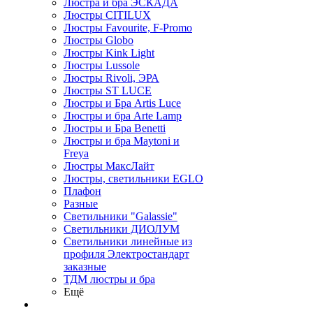
Люстра и бра ЭСКАДА
Люстры CITILUX
Люстры Favourite, F-Promo
Люстры Globo
Люстры Kink Light
Люстры Lussole
Люстры Rivoli, ЭРА
Люстры ST LUCE
Люстры и Бра Artis Luce
Люстры и бра Arte Lamp
Люстры и Бра Benetti
Люстры и бра Maytoni и
Freya
Люстры МаксЛайт
Люстры, светильники EGLO
Плафон
Разные
Светильники "Galassie"
Светильники ДИОЛУМ
Светильники линейные из
профиля Электростандарт
заказные
ТДМ люстры и бра
Ещё