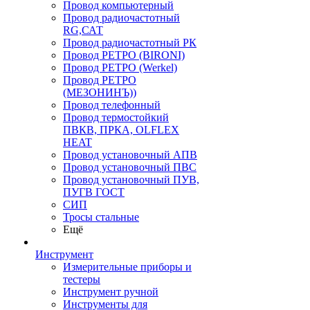
Провод компьютерный
Провод радиочастотный
RG,САТ
Провод радиочастотный РК
Провод РЕТРО (BIRONI)
Провод РЕТРО (Werkel)
Провод РЕТРО
(МЕЗОНИНЪ))
Провод телефонный
Провод термостойкий
ПВКВ, ПРКА, OLFLEX
HEAT
Провод установочный АПВ
Провод установочный ПВС
Провод установочный ПУВ,
ПУГВ ГОСТ
СИП
Тросы стальные
Ещё
Инструмент
Измерительные приборы и
тестеры
Инструмент ручной
Инструменты для