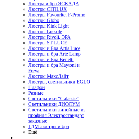
Люстра и бра ЭСКАДА
Люстры CITILUX
Люстры Favourite, F-Promo
Люстры Globo
Люстры Kink Light
Люстры Lussole
Люстры Rivoli, ЭРА
Люстры ST LUCE
Люстры и Бра Artis Luce
Люстры и бра Arte Lamp
Люстры и Бра Benetti
Люстры и бра Maytoni и
Freya
Люстры МаксЛайт
Люстры, светильники EGLO
Плафон
Разные
Светильники "Galassie"
Светильники ДИОЛУМ
Светильники линейные из
профиля Электростандарт
заказные
ТДМ люстры и бра
Ещё