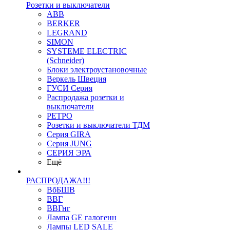
Розетки и выключатели
ABB
BERKER
LEGRAND
SIMON
SYSTEME ELECTRIC
(Schneider)
Блоки электроустановочные
Веркель Швеция
ГУСИ Серия
Распродажа розетки и
выключатели
РЕТРО
Розетки и выключатели ТДМ
Серия GIRA
Серия JUNG
СЕРИЯ ЭРА
Ещё
РАСПРОДАЖА!!!
ВбБШВ
ВВГ
ВВГнг
Лампа GE галогенн
Лампы LED SALE