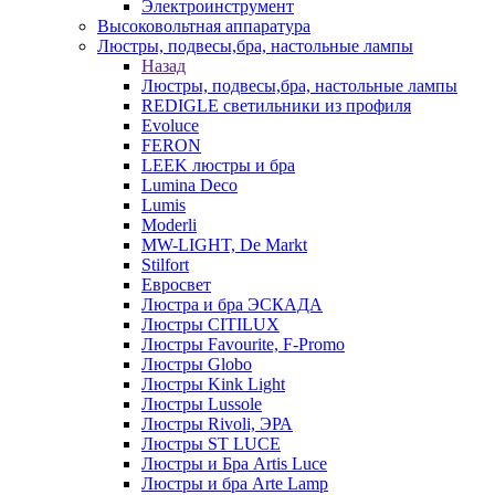
Электроинструмент
Высоковольтная аппаратура
Люстры, подвесы,бра, настольные лампы
Назад
Люстры, подвесы,бра, настольные лампы
REDIGLE светильники из профиля
Evoluce
FERON
LEEK люстры и бра
Lumina Deco
Lumis
Moderli
MW-LIGHT, De Markt
Stilfort
Евросвет
Люстра и бра ЭСКАДА
Люстры CITILUX
Люстры Favourite, F-Promo
Люстры Globo
Люстры Kink Light
Люстры Lussole
Люстры Rivoli, ЭРА
Люстры ST LUCE
Люстры и Бра Artis Luce
Люстры и бра Arte Lamp