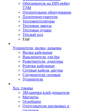
Обогреватель на DIN-рейку
ТДМ
Отопительное оборудование
Полотенцесушители
Тепловентиляторы
Тепловые завесы
Тепловые пушки
Тёплый пол
Ещё
Удлинители, вилки, разьемы
Вилки кабельные
Выключатели для бра
Разветвители, адаптеры
Розетки кабельные
Сетевые кабеля, шнуры
Соединители силовые
Удлинители
Хоз. товары
ЗМ,крючки,клей,держатели
Магниты
Огнеборец
Отпугиватели насекомых и
грызунов