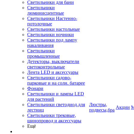
Светильники для бани
Светильники
люминисцентные
Светильники Настенно-
потолочные
Светильники настольные
Светильники ночники
Светильники под лампу
накаливания
Светильники
промышленные
Детекторы, выключатели
светоконтрольные
Лента LED и аксессуары
Светильники садово-
парковые и на солн. батарее
Фонари
Светильники и лампы LED
для растений
Светильники светодиод.для
Люстры,
Акции
М
лестниц
подвесы,бра
Светильники трековые,
шинопровод и аксессуары
Ещё