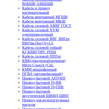
ВбБШВ АВББШВ
Кабель и провод
нагревательный
Кабель монтажный МГШВ
Кабель монтажный МКШ
Кабель силовой АВВГ ГОСТ
Кабель силовой NYM
однопроволочный
Кабель силовой ВВГ, ВВГнг,
ВВГбм-Пнг(А)-LS
Кабель силовой гибкий
КГ,КВВГ,ПРС,РПШ
Кабель силовой ППГнг
КВК(д/видеонаблюдения)
Micro CoaxiA+CuL
КММ микрофонный
ПГВА (автомобильный)
Провод бытовой АПУНП
Провод бытовой ПуВВ
Провод бытовой ПуГВВ
Провод бытовой,
акустический ШВВП,ШВП
Провод для водопогружных
насосов
Провод компьютерный