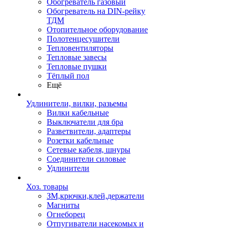
Обогреватель газовый
Обогреватель на DIN-рейку
ТДМ
Отопительное оборудование
Полотенцесушители
Тепловентиляторы
Тепловые завесы
Тепловые пушки
Тёплый пол
Ещё
Удлинители, вилки, разьемы
Вилки кабельные
Выключатели для бра
Разветвители, адаптеры
Розетки кабельные
Сетевые кабеля, шнуры
Соединители силовые
Удлинители
Хоз. товары
ЗМ,крючки,клей,держатели
Магниты
Огнеборец
Отпугиватели насекомых и