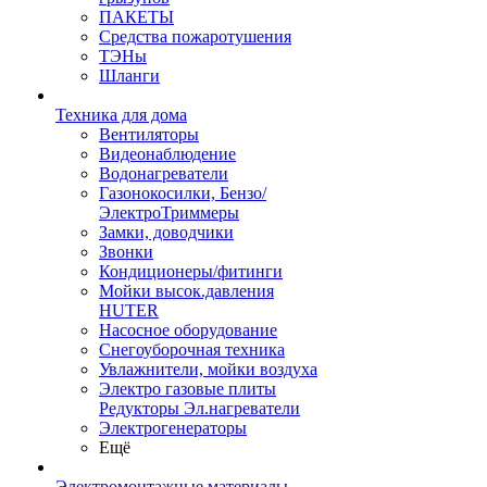
ПАКЕТЫ
Средства пожаротушения
ТЭНы
Шланги
Техника для дома
Вентиляторы
Видеонаблюдение
Водонагреватели
Газонокосилки, Бензо/
ЭлектроТриммеры
Замки, доводчики
Звонки
Кондиционеры/фитинги
Мойки высок.давления
HUTER
Насосное оборудование
Снегоуборочная техника
Увлажнители, мойки воздуха
Электро газовые плиты
Редукторы Эл.нагреватели
Электрогенераторы
Ещё
Электромонтажные материалы