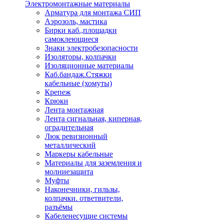
Электромонтажные материалы
Арматура для монтажа СИП
Аэрозоль, мастика
Бирки каб.,площадки
самоклеющиеся
Знаки электробезопасности
Изоляторы, колпачки
Изоляционные материалы
Каб.бандаж.Стяжки
кабельные (хомуты)
Крепеж
Крюки
Лента монтажная
Лента сигнальная, киперная,
оградительная
Люк ревизионный
металлический
Маркеры кабельные
Материалы для заземления и
молниезащита
Муфты
Наконечники, гильзы,
колпачки. ответвители,
разъёмы
Кабеленесущие системы