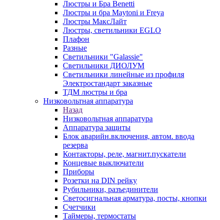
Люстры и Бра Benetti
Люстры и бра Maytoni и Freya
Люстры МаксЛайт
Люстры, светильники EGLO
Плафон
Разные
Светильники "Galassie"
Светильники ДИОЛУМ
Светильники линейные из профиля
Электростандарт заказные
ТДМ люстры и бра
Низковольтная аппаратура
Назад
Низковольтная аппаратура
Аппаратура защиты
Блок аварийн.включения, автом. ввода
резерва
Контакторы, реле, магнит.пускатели
Концевые выключатели
Приборы
Розетки на DIN рейку
Рубильники, разъединители
Светосигнальная арматура, посты, кнопки
Счетчики
Таймеры, термостаты