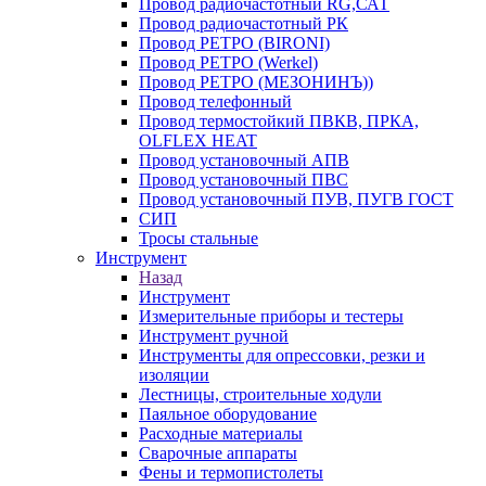
Провод радиочастотный RG,САТ
Провод радиочастотный РК
Провод РЕТРО (BIRONI)
Провод РЕТРО (Werkel)
Провод РЕТРО (МЕЗОНИНЪ))
Провод телефонный
Провод термостойкий ПВКВ, ПРКА,
OLFLEX HEAT
Провод установочный АПВ
Провод установочный ПВС
Провод установочный ПУВ, ПУГВ ГОСТ
СИП
Тросы стальные
Инструмент
Назад
Инструмент
Измерительные приборы и тестеры
Инструмент ручной
Инструменты для опрессовки, резки и
изоляции
Лестницы, строительные ходули
Паяльное оборудование
Расходные материалы
Сварочные аппараты
Фены и термопистолеты