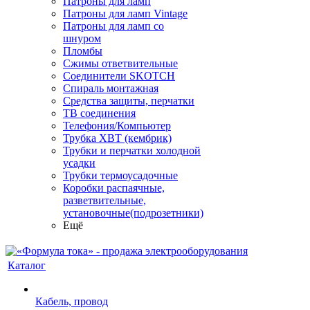
Патроны для ламп
Патроны для ламп Vintage
Патроны для ламп со
шнуром
Пломбы
Сжимы ответвительные
Соединители SKOTCH
Спираль монтажная
Средства защиты, перчатки
ТВ соединения
Телефония/Компьютер
Трубка ХВТ (кембрик)
Трубки и перчатки холодной
усадки
Трубки термоусадочные
Коробки распаячные,
разветвительные,
установочные(подрозетники)
Ещё
Каталог
Кабель, провод