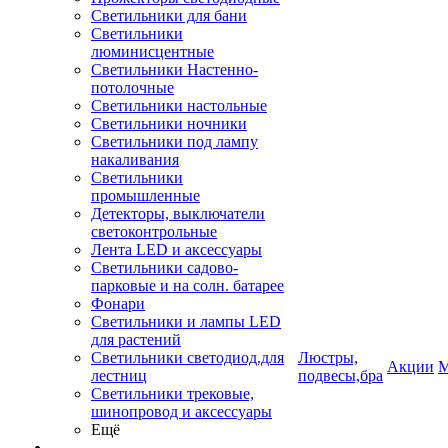
Светильники для бани
Светильники
люминисцентные
Светильники Настенно-
потолочные
Светильники настольные
Светильники ночники
Светильники под лампу
накаливания
Светильники
промышленные
Детекторы, выключатели
светоконтрольные
Лента LED и аксессуары
Светильники садово-
парковые и на солн. батарее
Фонари
Светильники и лампы LED
для растений
Светильники светодиод.для
Люстры,
Акции
М
лестниц
подвесы,бра
Светильники трековые,
шинопровод и аксессуары
Ещё