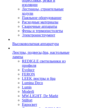
опрессовки, резки и
изоляции
Лестницы, строительные
ходули
Паяльное оборудование
Расходные материалы
Сварочные аппараты
Фены и термопистолеты
Электроинструмент
Высоковольтная аппаратура
Люстры, подвесы,бра, настольные
лампы
REDIGLE светильники из
профиля
Evoluce
FERON
LEEK люстры и бра
Lumina Deco
Lumis
Moderli
MW-LIGHT, De Markt
Stilfort
Евросвет