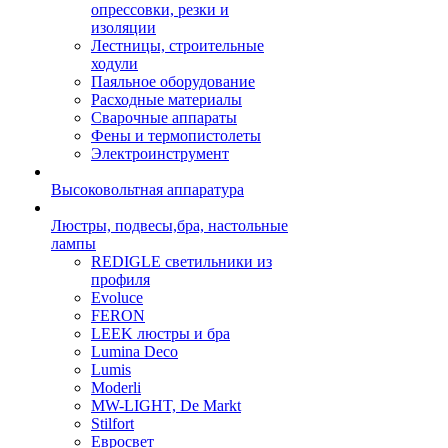
опрессовки, резки и
изоляции
Лестницы, строительные
ходули
Паяльное оборудование
Расходные материалы
Сварочные аппараты
Фены и термопистолеты
Электроинструмент
Высоковольтная аппаратура
Люстры, подвесы,бра, настольные
лампы
REDIGLE светильники из
профиля
Evoluce
FERON
LEEK люстры и бра
Lumina Deco
Lumis
Moderli
MW-LIGHT, De Markt
Stilfort
Евросвет