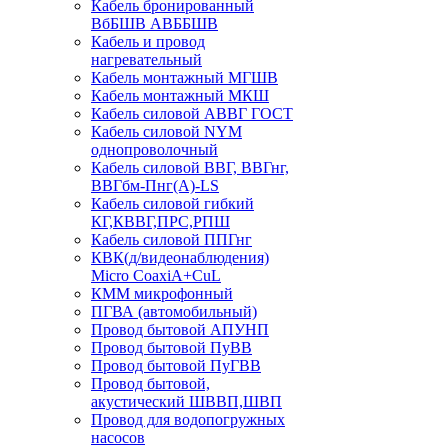
Кабель бронированный
ВбБШВ АВББШВ
Кабель и провод
нагревательный
Кабель монтажный МГШВ
Кабель монтажный МКШ
Кабель силовой АВВГ ГОСТ
Кабель силовой NYM
однопроволочный
Кабель силовой ВВГ, ВВГнг,
ВВГбм-Пнг(А)-LS
Кабель силовой гибкий
КГ,КВВГ,ПРС,РПШ
Кабель силовой ППГнг
КВК(д/видеонаблюдения)
Micro CoaxiA+CuL
КММ микрофонный
ПГВА (автомобильный)
Провод бытовой АПУНП
Провод бытовой ПуВВ
Провод бытовой ПуГВВ
Провод бытовой,
акустический ШВВП,ШВП
Провод для водопогружных
насосов