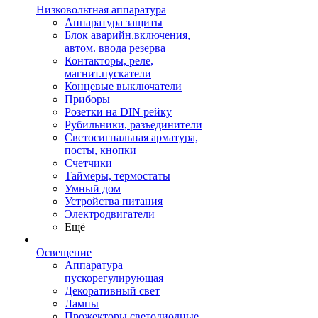
Низковольтная аппаратура
Аппаратура защиты
Блок аварийн.включения,
автом. ввода резерва
Контакторы, реле,
магнит.пускатели
Концевые выключатели
Приборы
Розетки на DIN рейку
Рубильники, разъединители
Светосигнальная арматура,
посты, кнопки
Счетчики
Таймеры, термостаты
Умный дом
Устройства питания
Электродвигатели
Ещё
Освещение
Аппаратура
пускорегулирующая
Декоративный свет
Лампы
Прожекторы светодиодные