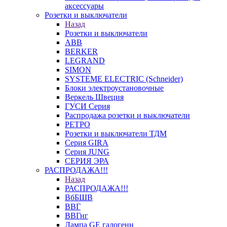
аксессуары
Розетки и выключатели
Назад
Розетки и выключатели
ABB
BERKER
LEGRAND
SIMON
SYSTEME ELECTRIC (Schneider)
Блоки электроустановочные
Веркель Швеция
ГУСИ Серия
Распродажа розетки и выключатели
РЕТРО
Розетки и выключатели ТДМ
Серия GIRA
Серия JUNG
СЕРИЯ ЭРА
РАСПРОДАЖА!!!
Назад
РАСПРОДАЖА!!!
ВбБШВ
ВВГ
ВВГнг
Лампа GE галогенн