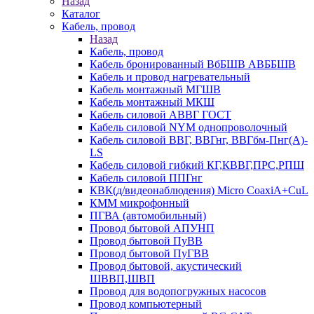
Назад
Каталог
Кабель, провод
Назад
Кабель, провод
Кабель бронированный ВбБШВ АВББШВ
Кабель и провод нагревательный
Кабель монтажный МГШВ
Кабель монтажный МКШ
Кабель силовой АВВГ ГОСТ
Кабель силовой NYM однопроволочный
Кабель силовой ВВГ, ВВГнг, ВВГбм-Пнг(А)-
LS
Кабель силовой гибкий КГ,КВВГ,ПРС,РПШ
Кабель силовой ППГнг
КВК(д/видеонаблюдения) Micro CoaxiA+CuL
КММ микрофонный
ПГВА (автомобильный)
Провод бытовой АПУНП
Провод бытовой ПуВВ
Провод бытовой ПуГВВ
Провод бытовой, акустический
ШВВП,ШВП
Провод для водопогружных насосов
Провод компьютерный