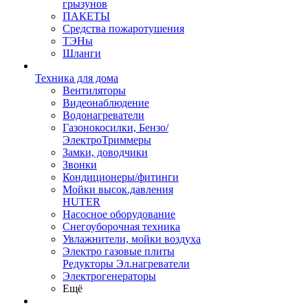
грызунов
ПАКЕТЫ
Средства пожаротушения
ТЭНы
Шланги
Техника для дома
Вентиляторы
Видеонаблюдение
Водонагреватели
Газонокосилки, Бензо/
ЭлектроТриммеры
Замки, доводчики
Звонки
Кондиционеры/фитинги
Мойки высок.давления
HUTER
Насосное оборудование
Снегоуборочная техника
Увлажнители, мойки воздуха
Электро газовые плиты
Редукторы Эл.нагреватели
Электрогенераторы
Ещё