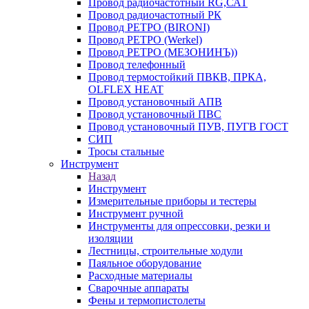
Провод радиочастотный RG,САТ
Провод радиочастотный РК
Провод РЕТРО (BIRONI)
Провод РЕТРО (Werkel)
Провод РЕТРО (МЕЗОНИНЪ))
Провод телефонный
Провод термостойкий ПВКВ, ПРКА,
OLFLEX HEAT
Провод установочный АПВ
Провод установочный ПВС
Провод установочный ПУВ, ПУГВ ГОСТ
СИП
Тросы стальные
Инструмент
Назад
Инструмент
Измерительные приборы и тестеры
Инструмент ручной
Инструменты для опрессовки, резки и
изоляции
Лестницы, строительные ходули
Паяльное оборудование
Расходные материалы
Сварочные аппараты
Фены и термопистолеты