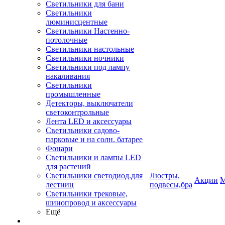
Светильники для бани
Светильники
люминисцентные
Светильники Настенно-
потолочные
Светильники настольные
Светильники ночники
Светильники под лампу
накаливания
Светильники
промышленные
Детекторы, выключатели
светоконтрольные
Лента LED и аксессуары
Светильники садово-
парковые и на солн. батарее
Фонари
Светильники и лампы LED
для растений
Светильники светодиод.для
Люстры,
Акции
М
лестниц
подвесы,бра
Светильники трековые,
шинопровод и аксессуары
Ещё