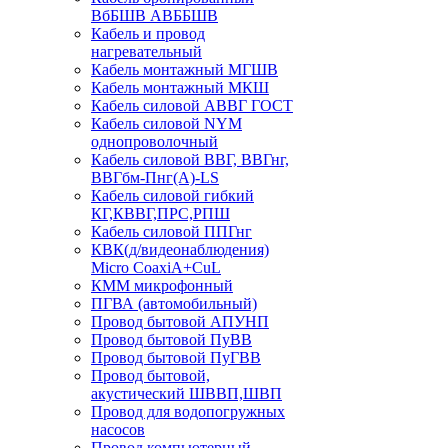
ВбБШВ АВББШВ
Кабель и провод
нагревательный
Кабель монтажный МГШВ
Кабель монтажный МКШ
Кабель силовой АВВГ ГОСТ
Кабель силовой NYM
однопроволочный
Кабель силовой ВВГ, ВВГнг,
ВВГбм-Пнг(А)-LS
Кабель силовой гибкий
КГ,КВВГ,ПРС,РПШ
Кабель силовой ППГнг
КВК(д/видеонаблюдения)
Micro CoaxiA+CuL
КММ микрофонный
ПГВА (автомобильный)
Провод бытовой АПУНП
Провод бытовой ПуВВ
Провод бытовой ПуГВВ
Провод бытовой,
акустический ШВВП,ШВП
Провод для водопогружных
насосов
Провод компьютерный