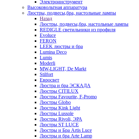
Электроинструмент
Высоковольтная аппаратура
Люстры, подвесы,бра, настольные лампы
Назад
Люстры, подвесы,бра, настольные лампы
REDIGLE светильники из профиля
Evoluce
FERON
LEEK люстры и бра
Lumina Deco
Lumis
Moderli
MW-LIGHT, De Markt
Stilfort
Евросвет
Люстра и бра ЭСКАДА
Люстры CITILUX
Люстры Favourite, F-Promo
Люстры Globo
Люстры Kink Light
Люстры Lussole
Люстры Rivoli, ЭРА
Люстры ST LUCE
Люстры и Бра Artis Luce
Люстры и бра Arte Lamp