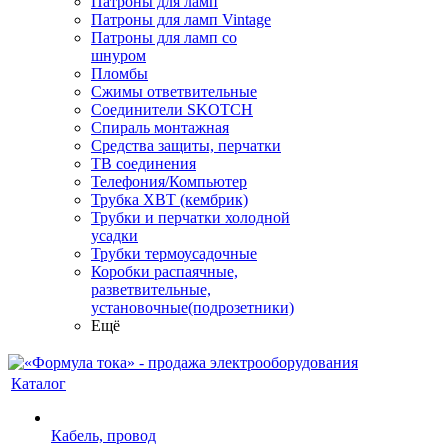
Патроны для ламп
Патроны для ламп Vintage
Патроны для ламп со
шнуром
Пломбы
Сжимы ответвительные
Соединители SKOTCH
Спираль монтажная
Средства защиты, перчатки
ТВ соединения
Телефония/Компьютер
Трубка ХВТ (кембрик)
Трубки и перчатки холодной
усадки
Трубки термоусадочные
Коробки распаячные,
разветвительные,
установочные(подрозетники)
Ещё
Каталог
Кабель, провод