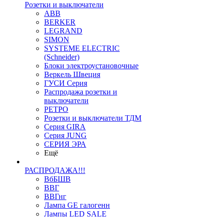
Розетки и выключатели
ABB
BERKER
LEGRAND
SIMON
SYSTEME ELECTRIC
(Schneider)
Блоки электроустановочные
Веркель Швеция
ГУСИ Серия
Распродажа розетки и
выключатели
РЕТРО
Розетки и выключатели ТДМ
Серия GIRA
Серия JUNG
СЕРИЯ ЭРА
Ещё
РАСПРОДАЖА!!!
ВбБШВ
ВВГ
ВВГнг
Лампа GE галогенн
Лампы LED SALE