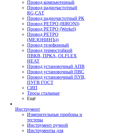
Провод компьютерный
Провод радиочастотный
RG,САТ
Провод радиочастотный РК
Провод РЕТРО (BIRONI)
Провод РЕТРО (Werkel)
Провод РЕТРО
(МЕЗОНИНЪ))
Провод телефонный
Провод термостойкий
ПВКВ, ПРКА, OLFLEX
HEAT
Провод установочный АПВ
Провод установочный ПВС
Провод установочный ПУВ,
ПУГВ ГОСТ
СИП
Тросы стальные
Ещё
Инструмент
Измерительные приборы и
тестеры
Инструмент ручной
Инструменты для