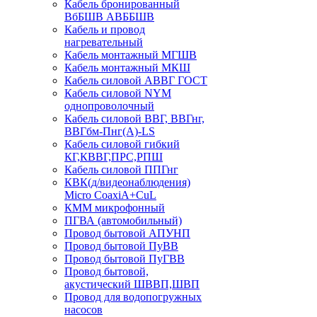
Кабель бронированный
ВбБШВ АВББШВ
Кабель и провод
нагревательный
Кабель монтажный МГШВ
Кабель монтажный МКШ
Кабель силовой АВВГ ГОСТ
Кабель силовой NYM
однопроволочный
Кабель силовой ВВГ, ВВГнг,
ВВГбм-Пнг(А)-LS
Кабель силовой гибкий
КГ,КВВГ,ПРС,РПШ
Кабель силовой ППГнг
КВК(д/видеонаблюдения)
Micro CoaxiA+CuL
КММ микрофонный
ПГВА (автомобильный)
Провод бытовой АПУНП
Провод бытовой ПуВВ
Провод бытовой ПуГВВ
Провод бытовой,
акустический ШВВП,ШВП
Провод для водопогружных
насосов