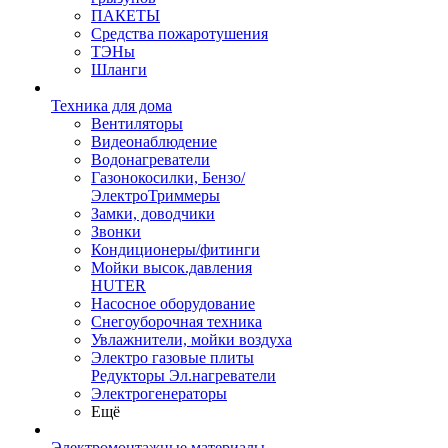
ПАКЕТЫ
Средства пожаротушения
ТЭНы
Шланги
Техника для дома
Вентиляторы
Видеонаблюдение
Водонагреватели
Газонокосилки, Бензо/
ЭлектроТриммеры
Замки, доводчики
Звонки
Кондиционеры/фитинги
Мойки высок.давления
HUTER
Насосное оборудование
Снегоуборочная техника
Увлажнители, мойки воздуха
Электро газовые плиты
Редукторы Эл.нагреватели
Электрогенераторы
Ещё
Электромонтажные материалы