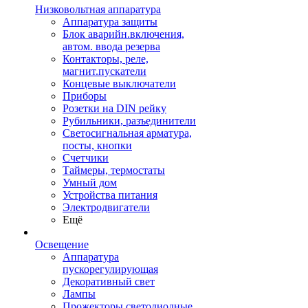
Низковольтная аппаратура
Аппаратура защиты
Блок аварийн.включения,
автом. ввода резерва
Контакторы, реле,
магнит.пускатели
Концевые выключатели
Приборы
Розетки на DIN рейку
Рубильники, разъединители
Светосигнальная арматура,
посты, кнопки
Счетчики
Таймеры, термостаты
Умный дом
Устройства питания
Электродвигатели
Ещё
Освещение
Аппаратура
пускорегулирующая
Декоративный свет
Лампы
Прожекторы светодиодные