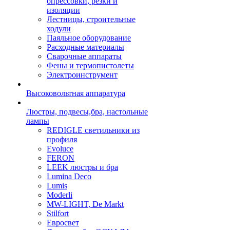
опрессовки, резки и
изоляции
Лестницы, строительные
ходули
Паяльное оборудование
Расходные материалы
Сварочные аппараты
Фены и термопистолеты
Электроинструмент
Высоковольтная аппаратура
Люстры, подвесы,бра, настольные
лампы
REDIGLE светильники из
профиля
Evoluce
FERON
LEEK люстры и бра
Lumina Deco
Lumis
Moderli
MW-LIGHT, De Markt
Stilfort
Евросвет