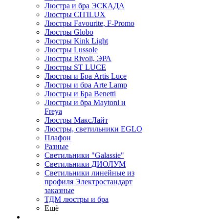
Люстра и бра ЭСКАДА
Люстры CITILUX
Люстры Favourite, F-Promo
Люстры Globo
Люстры Kink Light
Люстры Lussole
Люстры Rivoli, ЭРА
Люстры ST LUCE
Люстры и Бра Artis Luce
Люстры и бра Arte Lamp
Люстры и Бра Benetti
Люстры и бра Maytoni и
Freya
Люстры МаксЛайт
Люстры, светильники EGLO
Плафон
Разные
Светильники "Galassie"
Светильники ДИОЛУМ
Светильники линейные из
профиля Электростандарт
заказные
ТДМ люстры и бра
Ещё