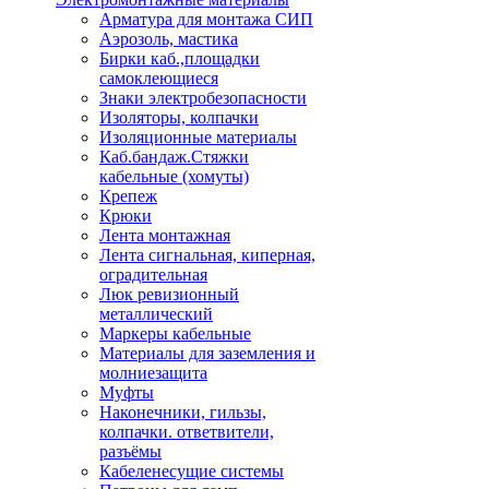
Арматура для монтажа СИП
Аэрозоль, мастика
Бирки каб.,площадки
самоклеющиеся
Знаки электробезопасности
Изоляторы, колпачки
Изоляционные материалы
Каб.бандаж.Стяжки
кабельные (хомуты)
Крепеж
Крюки
Лента монтажная
Лента сигнальная, киперная,
оградительная
Люк ревизионный
металлический
Маркеры кабельные
Материалы для заземления и
молниезащита
Муфты
Наконечники, гильзы,
колпачки. ответвители,
разъёмы
Кабеленесущие системы