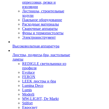
опрессовки, резки и
изоляции
Лестницы, строительные
ходули
Паяльное оборудование
Расходные материалы
Сварочные аппараты
Фены и термопистолеты
Электроинструмент
Высоковольтная аппаратура
Люстры, подвесы,бра, настольные
лампы
REDIGLE светильники из
профиля
Evoluce
FERON
LEEK люстры и бра
Lumina Deco
Lumis
Moderli
MW-LIGHT, De Markt
Stilfort
Евросвет