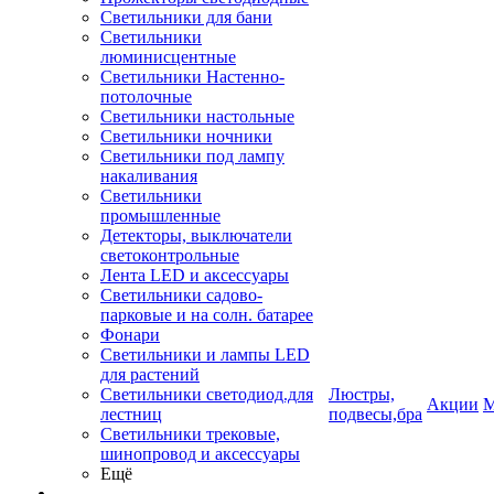
Светильники для бани
Светильники
люминисцентные
Светильники Настенно-
потолочные
Светильники настольные
Светильники ночники
Светильники под лампу
накаливания
Светильники
промышленные
Детекторы, выключатели
светоконтрольные
Лента LED и аксессуары
Светильники садово-
парковые и на солн. батарее
Фонари
Светильники и лампы LED
для растений
Светильники светодиод.для
Люстры,
Акции
М
лестниц
подвесы,бра
Светильники трековые,
шинопровод и аксессуары
Ещё