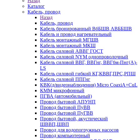
Назад
Каталог
Кабель, провод
Назад
Кабель, провод
Кабель бронированный ВбБШВ АВББШВ
Кабель и провод нагревательный
Кабель монтажный МГШВ
Кабель монтажный МКШ
Кабель силовой АВВГ ГОСТ
Кабель силовой NYM однопроволочный
Кабель силовой ВВГ, ВВГнг, ВВГбм-Пнг(А)-
LS
Кабель силовой гибкий КГ,КВВГ,ПРС,РПШ
Кабель силовой ППГнг
КВК(д/видеонаблюдения) Micro CoaxiA+CuL
КММ микрофонный
ПГВА (автомобильный)
Провод бытовой АПУНП
Провод бытовой ПуВВ
Провод бытовой ПуГВВ
Провод бытовой, акустический
ШВВП,ШВП
Провод для водопогружных насосов
Провод компьютерный