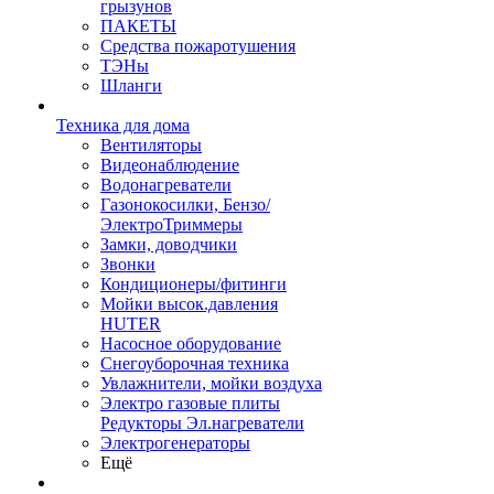
грызунов
ПАКЕТЫ
Средства пожаротушения
ТЭНы
Шланги
Техника для дома
Вентиляторы
Видеонаблюдение
Водонагреватели
Газонокосилки, Бензо/
ЭлектроТриммеры
Замки, доводчики
Звонки
Кондиционеры/фитинги
Мойки высок.давления
HUTER
Насосное оборудование
Снегоуборочная техника
Увлажнители, мойки воздуха
Электро газовые плиты
Редукторы Эл.нагреватели
Электрогенераторы
Ещё