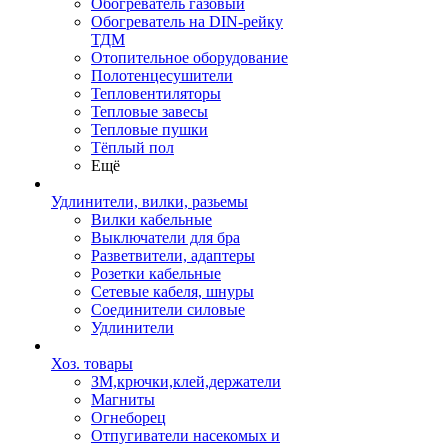
Обогреватель газовый
Обогреватель на DIN-рейку
ТДМ
Отопительное оборудование
Полотенцесушители
Тепловентиляторы
Тепловые завесы
Тепловые пушки
Тёплый пол
Ещё
Удлинители, вилки, разьемы
Вилки кабельные
Выключатели для бра
Разветвители, адаптеры
Розетки кабельные
Сетевые кабеля, шнуры
Соединители силовые
Удлинители
Хоз. товары
ЗМ,крючки,клей,держатели
Магниты
Огнеборец
Отпугиватели насекомых и