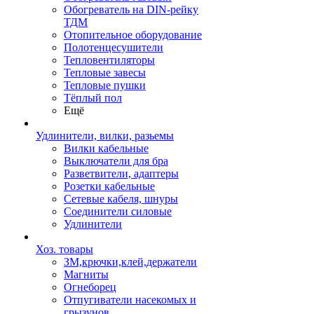
Обогреватель на DIN-рейку
ТДМ
Отопительное оборудование
Полотенцесушители
Тепловентиляторы
Тепловые завесы
Тепловые пушки
Тёплый пол
Ещё
Удлинители, вилки, разьемы
Вилки кабельные
Выключатели для бра
Разветвители, адаптеры
Розетки кабельные
Сетевые кабеля, шнуры
Соединители силовые
Удлинители
Хоз. товары
ЗМ,крючки,клей,держатели
Магниты
Огнеборец
Отпугиватели насекомых и
грызунов