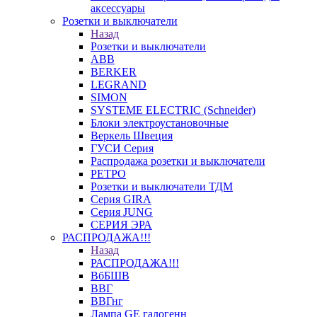
аксессуары
Розетки и выключатели
Назад
Розетки и выключатели
ABB
BERKER
LEGRAND
SIMON
SYSTEME ELECTRIC (Schneider)
Блоки электроустановочные
Веркель Швеция
ГУСИ Серия
Распродажа розетки и выключатели
РЕТРО
Розетки и выключатели ТДМ
Серия GIRA
Серия JUNG
СЕРИЯ ЭРА
РАСПРОДАЖА!!!
Назад
РАСПРОДАЖА!!!
ВбБШВ
ВВГ
ВВГнг
Лампа GE галогенн