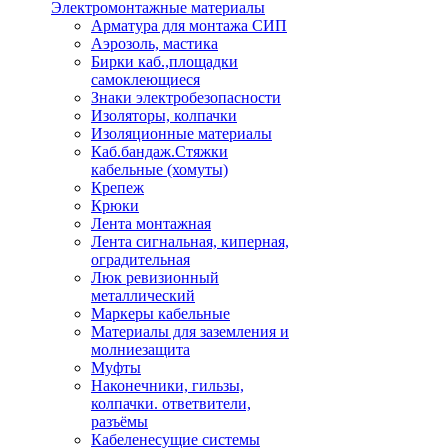
Электромонтажные материалы
Арматура для монтажа СИП
Аэрозоль, мастика
Бирки каб.,площадки
самоклеющиеся
Знаки электробезопасности
Изоляторы, колпачки
Изоляционные материалы
Каб.бандаж.Стяжки
кабельные (хомуты)
Крепеж
Крюки
Лента монтажная
Лента сигнальная, киперная,
оградительная
Люк ревизионный
металлический
Маркеры кабельные
Материалы для заземления и
молниезащита
Муфты
Наконечники, гильзы,
колпачки. ответвители,
разъёмы
Кабеленесущие системы