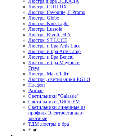
Люстра и бра ЭСКАДА
Люстры CITILUX
Люстры Favourite, F-Promo
Люстры Globo
Люстры Kink Light
Люстры Lussole
Люстры Rivoli, ЭРА
Люстры ST LUCE
Люстры и Бра Artis Luce
Люстры и бра Arte Lamp
Люстры и Бра Benetti
Люстры и бра Maytoni и
Freya
Люстры МаксЛайт
Люстры, светильники EGLO
Плафон
Разные
Светильники "Galassie"
Светильники ДИОЛУМ
Светильники линейные из
профиля Электростандарт
заказные
ТДМ люстры и бра
Ещё