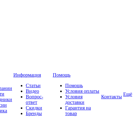
Информация
Помощь
Статьи
Помощь
пании
Видео
Условия оплаты
ти
Ещё
Вопрос-
Условия
Контакты
дники
ответ
доставки
сии
Скидки
Гарантия на
ика
Бренды
товар