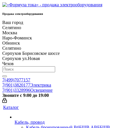
Продажа электрооборудования
Ваш город
Селятино
Москва
Наро-Фоминск
Обнинск
Селятино
Серпухов Борисовское шоссе
Серпухов ул.Новая
Чехов
7(499)7077157
7(901)3820177
Электрика
7(901)3328996
Освещение
Звоните с 9:00 до 19:00
Каталог
Кабель, провод
Кабель бронированный ВбБШВ АВББШВ