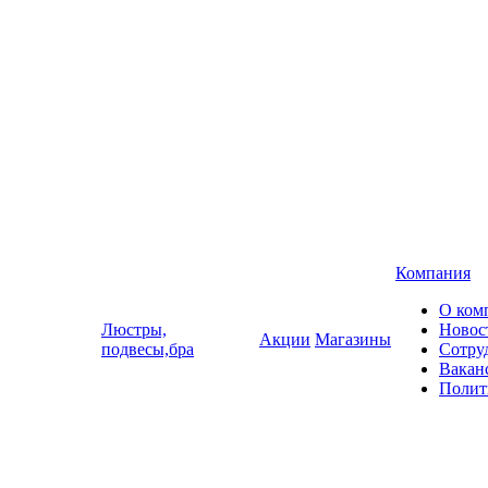
Компания
О ком
Люстры,
Новос
Акции
Магазины
подвесы,бра
Сотру
Вакан
Полит