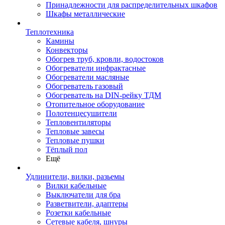
Принадлежности для распределительных шкафов
Шкафы металлические
Теплотехника
Камины
Конвекторы
Обогрев труб, кровли, водостоков
Обогреватели инфрактасные
Обогреватели масляные
Обогреватель газовый
Обогреватель на DIN-рейку ТДМ
Отопительное оборудование
Полотенцесушители
Тепловентиляторы
Тепловые завесы
Тепловые пушки
Тёплый пол
Ещё
Удлинители, вилки, разьемы
Вилки кабельные
Выключатели для бра
Разветвители, адаптеры
Розетки кабельные
Сетевые кабеля, шнуры