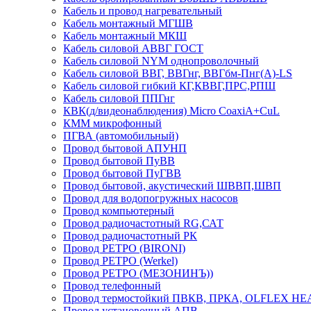
Кабель и провод нагревательный
Кабель монтажный МГШВ
Кабель монтажный МКШ
Кабель силовой АВВГ ГОСТ
Кабель силовой NYM однопроволочный
Кабель силовой ВВГ, ВВГнг, ВВГбм-Пнг(А)-LS
Кабель силовой гибкий КГ,КВВГ,ПРС,РПШ
Кабель силовой ППГнг
КВК(д/видеонаблюдения) Micro CoaxiA+CuL
КММ микрофонный
ПГВА (автомобильный)
Провод бытовой АПУНП
Провод бытовой ПуВВ
Провод бытовой ПуГВВ
Провод бытовой, акустический ШВВП,ШВП
Провод для водопогружных насосов
Провод компьютерный
Провод радиочастотный RG,САТ
Провод радиочастотный РК
Провод РЕТРО (BIRONI)
Провод РЕТРО (Werkel)
Провод РЕТРО (МЕЗОНИНЪ))
Провод телефонный
Провод термостойкий ПВКВ, ПРКА, OLFLEX HE
Провод установочный АПВ