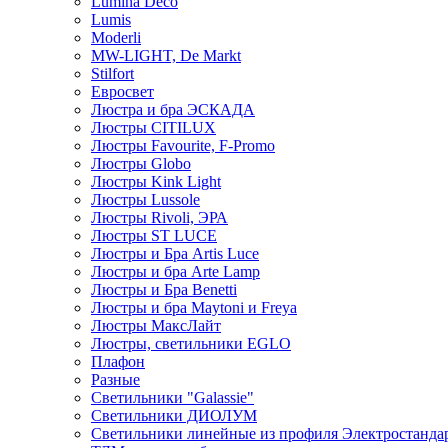
Lumina Deco
Lumis
Moderli
MW-LIGHT, De Markt
Stilfort
Евросвет
Люстра и бра ЭСКАДА
Люстры CITILUX
Люстры Favourite, F-Promo
Люстры Globo
Люстры Kink Light
Люстры Lussole
Люстры Rivoli, ЭРА
Люстры ST LUCE
Люстры и Бра Artis Luce
Люстры и бра Arte Lamp
Люстры и Бра Benetti
Люстры и бра Maytoni и Freya
Люстры МаксЛайт
Люстры, светильники EGLO
Плафон
Разные
Светильники "Galassie"
Светильники ДИОЛУМ
Светильники линейные из профиля Электростандар