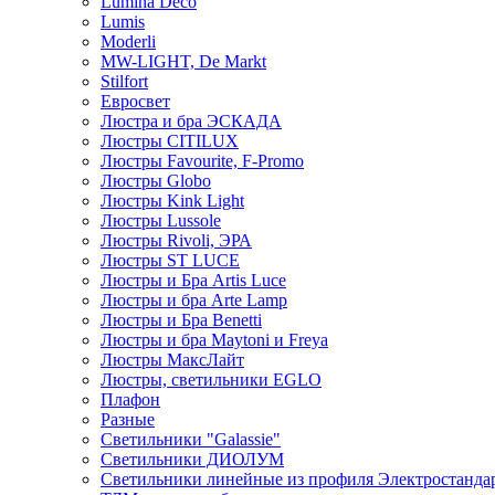
Lumina Deco
Lumis
Moderli
MW-LIGHT, De Markt
Stilfort
Евросвет
Люстра и бра ЭСКАДА
Люстры CITILUX
Люстры Favourite, F-Promo
Люстры Globo
Люстры Kink Light
Люстры Lussole
Люстры Rivoli, ЭРА
Люстры ST LUCE
Люстры и Бра Artis Luce
Люстры и бра Arte Lamp
Люстры и Бра Benetti
Люстры и бра Maytoni и Freya
Люстры МаксЛайт
Люстры, светильники EGLO
Плафон
Разные
Светильники "Galassie"
Светильники ДИОЛУМ
Светильники линейные из профиля Электростандар