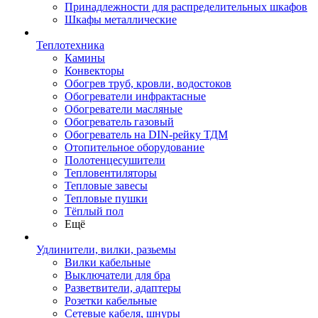
Принадлежности для распределительных шкафов
Шкафы металлические
Теплотехника
Камины
Конвекторы
Обогрев труб, кровли, водостоков
Обогреватели инфрактасные
Обогреватели масляные
Обогреватель газовый
Обогреватель на DIN-рейку ТДМ
Отопительное оборудование
Полотенцесушители
Тепловентиляторы
Тепловые завесы
Тепловые пушки
Тёплый пол
Ещё
Удлинители, вилки, разьемы
Вилки кабельные
Выключатели для бра
Разветвители, адаптеры
Розетки кабельные
Сетевые кабеля, шнуры