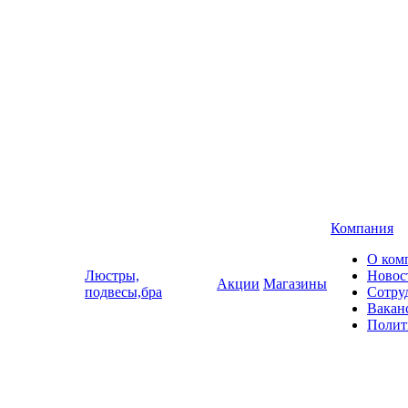
Компания
О ком
Люстры,
Новос
Акции
Магазины
подвесы,бра
Сотру
Вакан
Полит