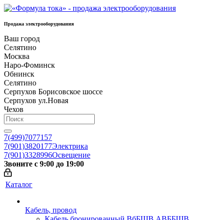
Продажа электрооборудования
Ваш город
Селятино
Москва
Наро-Фоминск
Обнинск
Селятино
Серпухов Борисовское шоссе
Серпухов ул.Новая
Чехов
7(499)7077157
7(901)3820177
Электрика
7(901)3328996
Освещение
Звоните с 9:00 до 19:00
Каталог
Кабель, провод
Кабель бронированный ВбБШВ АВББШВ