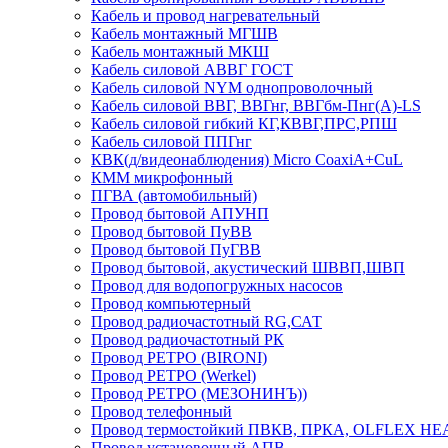
Кабель и провод нагревательный
Кабель монтажный МГШВ
Кабель монтажный МКШ
Кабель силовой АВВГ ГОСТ
Кабель силовой NYM однопроволочный
Кабель силовой ВВГ, ВВГнг, ВВГбм-Пнг(А)-LS
Кабель силовой гибкий КГ,КВВГ,ПРС,РПШ
Кабель силовой ППГнг
КВК(д/видеонаблюдения) Micro CoaxiA+CuL
КММ микрофонный
ПГВА (автомобильный)
Провод бытовой АПУНП
Провод бытовой ПуВВ
Провод бытовой ПуГВВ
Провод бытовой, акустический ШВВП,ШВП
Провод для водопогружных насосов
Провод компьютерный
Провод радиочастотный RG,САТ
Провод радиочастотный РК
Провод РЕТРО (BIRONI)
Провод РЕТРО (Werkel)
Провод РЕТРО (МЕЗОНИНЪ))
Провод телефонный
Провод термостойкий ПВКВ, ПРКА, OLFLEX HE
Провод установочный АПВ