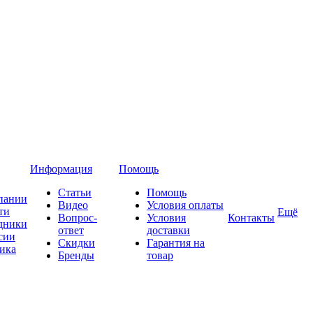
Информация
Помощь
Статьи
Помощь
пании
Видео
Условия оплаты
ти
Ещё
Вопрос-
Условия
Контакты
дники
ответ
доставки
сии
Скидки
Гарантия на
ика
Бренды
товар