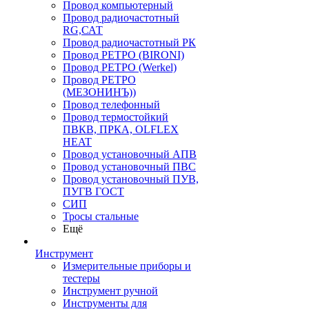
Провод компьютерный
Провод радиочастотный
RG,САТ
Провод радиочастотный РК
Провод РЕТРО (BIRONI)
Провод РЕТРО (Werkel)
Провод РЕТРО
(МЕЗОНИНЪ))
Провод телефонный
Провод термостойкий
ПВКВ, ПРКА, OLFLEX
HEAT
Провод установочный АПВ
Провод установочный ПВС
Провод установочный ПУВ,
ПУГВ ГОСТ
СИП
Тросы стальные
Ещё
Инструмент
Измерительные приборы и
тестеры
Инструмент ручной
Инструменты для