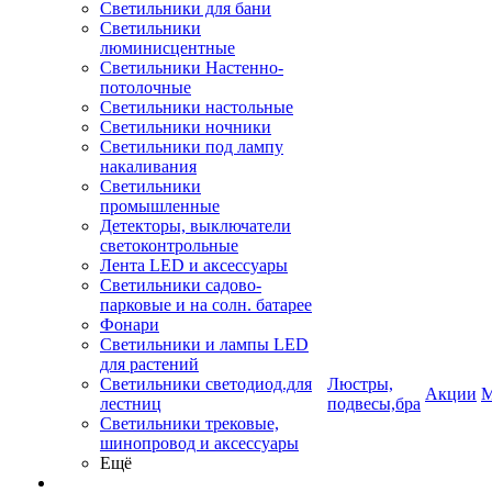
Светильники для бани
Светильники
люминисцентные
Светильники Настенно-
потолочные
Светильники настольные
Светильники ночники
Светильники под лампу
накаливания
Светильники
промышленные
Детекторы, выключатели
светоконтрольные
Лента LED и аксессуары
Светильники садово-
парковые и на солн. батарее
Фонари
Светильники и лампы LED
для растений
Светильники светодиод.для
Люстры,
Акции
М
лестниц
подвесы,бра
Светильники трековые,
шинопровод и аксессуары
Ещё