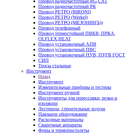
Провод радиочастотный RG,САТ
Провод радиочастотный РК
Провод РЕТРО (BIRONI)
Провод РЕТРО (Werkel)
Провод РЕТРО (МЕЗОНИНЪ))
Провод телефонный
Провод термостойкий ПВКВ, ПРКА,
OLFLEX HEAT
Провод установочный АПВ
Провод установочный ПВС
Провод установочный ПУВ, ПУГВ ГОСТ
СИП
Тросы стальные
Инструмент
Назад
Инструмент
Измерительные приборы и тестеры
Инструмент ручной
Инструменты для опрессовки, резки и
изоляции
Лестницы, строительные ходули
Паяльное оборудование
Расходные материалы
Сварочные аппараты
Фены и термопистолеты