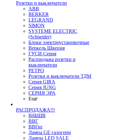
Розетки и выключатели
ABB
BERKER
LEGRAND
SIMON
SYSTEME ELECTRIC
(Schneider)
Блоки электроустановочные
Веркель Швеция
ГУСИ Серия
Распродажа розетки и
выключатели
РЕТРО
Розетки и выключатели ТДМ
Серия GIRA
Серия JUNG
СЕРИЯ ЭРА
Ещё
РАСПРОДАЖА!!!
ВбБШВ
ВВГ
ВВГнг
Лампа GE галогенн
Лампы LED SALE