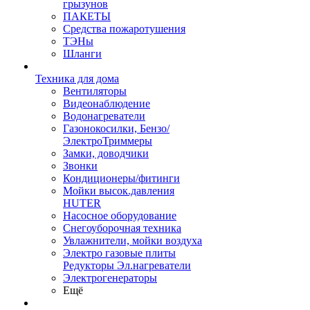
грызунов
ПАКЕТЫ
Средства пожаротушения
ТЭНы
Шланги
Техника для дома
Вентиляторы
Видеонаблюдение
Водонагреватели
Газонокосилки, Бензо/
ЭлектроТриммеры
Замки, доводчики
Звонки
Кондиционеры/фитинги
Мойки высок.давления
HUTER
Насосное оборудование
Снегоуборочная техника
Увлажнители, мойки воздуха
Электро газовые плиты
Редукторы Эл.нагреватели
Электрогенераторы
Ещё