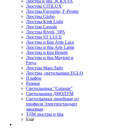
Люстра и бра ЭСКАДА
Люстры CITILUX
Люстры Favourite, F-Promo
Люстры Globo
Люстры Kink Light
Люстры Lussole
Люстры Rivoli, ЭРА
Люстры ST LUCE
Люстры и Бра Artis Luce
Люстры и бра Arte Lamp
Люстры и Бра Benetti
Люстры и бра Maytoni и
Freya
Люстры МаксЛайт
Люстры, светильники EGLO
Плафон
Разные
Светильники "Galassie"
Светильники ДИОЛУМ
Светильники линейные из
профиля Электростандарт
заказные
ТДМ люстры и бра
Ещё