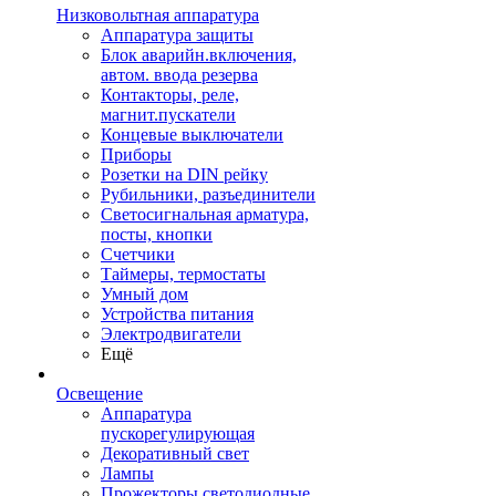
Низковольтная аппаратура
Аппаратура защиты
Блок аварийн.включения,
автом. ввода резерва
Контакторы, реле,
магнит.пускатели
Концевые выключатели
Приборы
Розетки на DIN рейку
Рубильники, разъединители
Светосигнальная арматура,
посты, кнопки
Счетчики
Таймеры, термостаты
Умный дом
Устройства питания
Электродвигатели
Ещё
Освещение
Аппаратура
пускорегулирующая
Декоративный свет
Лампы
Прожекторы светодиодные