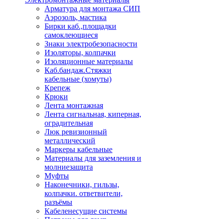
Арматура для монтажа СИП
Аэрозоль, мастика
Бирки каб.,площадки
самоклеющиеся
Знаки электробезопасности
Изоляторы, колпачки
Изоляционные материалы
Каб.бандаж.Стяжки
кабельные (хомуты)
Крепеж
Крюки
Лента монтажная
Лента сигнальная, киперная,
оградительная
Люк ревизионный
металлический
Маркеры кабельные
Материалы для заземления и
молниезащита
Муфты
Наконечники, гильзы,
колпачки. ответвители,
разъёмы
Кабеленесущие системы