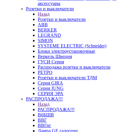
аксессуары
Розетки и выключатели
Назад
Розетки и выключатели
ABB
BERKER
LEGRAND
SIMON
SYSTEME ELECTRIC (Schneider)
Блоки электроустановочные
Веркель Швеция
ГУСИ Серия
Распродажа розетки и выключатели
РЕТРО
Розетки и выключатели ТДМ
Серия GIRA
Серия JUNG
СЕРИЯ ЭРА
РАСПРОДАЖА!!!
Назад
РАСПРОДАЖА!!!
ВбБШВ
ВВГ
ВВГнг
Лампа GE галогенн