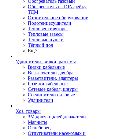
Обогреватель газовый
Обогреватель на DIN-рейку
ТДМ
Отопительное оборудование
Полотенцесушители
Тепловентиляторы
Тепловые завесы
Тепловые пушки
Тёплый пол
Ещё
Удлинители, вилки, разьемы
Вилки кабельные
Выключатели для бра
Разветвители, адаптеры
Розетки кабельные
Сетевые кабеля, шнуры
Соединители силовые
Удлинители
Хоз. товары
ЗМ,крючки,клей,держатели
Магниты
Огнеборец
Отпугиватели насекомых и