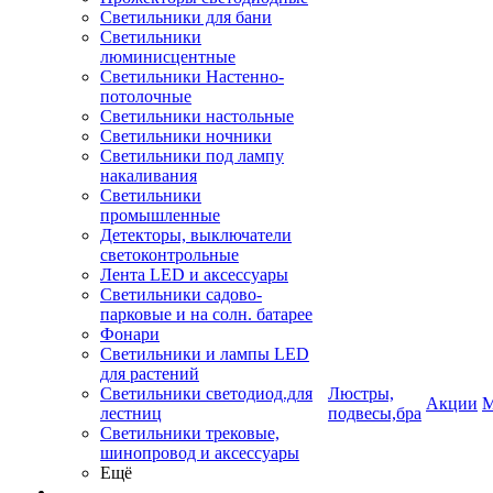
Светильники для бани
Светильники
люминисцентные
Светильники Настенно-
потолочные
Светильники настольные
Светильники ночники
Светильники под лампу
накаливания
Светильники
промышленные
Детекторы, выключатели
светоконтрольные
Лента LED и аксессуары
Светильники садово-
парковые и на солн. батарее
Фонари
Светильники и лампы LED
для растений
Светильники светодиод.для
Люстры,
Акции
М
лестниц
подвесы,бра
Светильники трековые,
шинопровод и аксессуары
Ещё