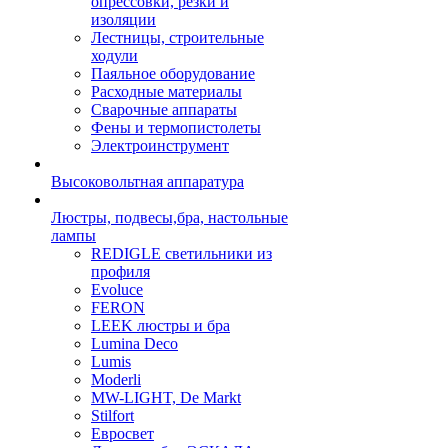
опрессовки, резки и
изоляции
Лестницы, строительные
ходули
Паяльное оборудование
Расходные материалы
Сварочные аппараты
Фены и термопистолеты
Электроинструмент
Высоковольтная аппаратура
Люстры, подвесы,бра, настольные
лампы
REDIGLE светильники из
профиля
Evoluce
FERON
LEEK люстры и бра
Lumina Deco
Lumis
Moderli
MW-LIGHT, De Markt
Stilfort
Евросвет