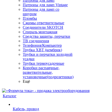
Патроны для ламп
Патроны для ламп Vintage
Патроны для ламп со
шнуром
Пломбы
Сжимы ответвительные
Соединители SKOTCH
Спираль монтажная
Средства защиты, перчатки
ТВ соединения
Телефония/Компьютер
Трубка ХВТ (кембрик)
Трубки и перчатки холодной
усадки
Трубки термоусадочные
Коробки распаячные,
разветвительные,
установочные(подрозетники)
Ещё
Каталог
Кабель, провод