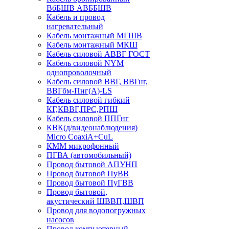
ВбБШВ АВББШВ
Кабель и провод
нагревательный
Кабель монтажный МГШВ
Кабель монтажный МКШ
Кабель силовой АВВГ ГОСТ
Кабель силовой NYM
однопроволочный
Кабель силовой ВВГ, ВВГнг,
ВВГбм-Пнг(А)-LS
Кабель силовой гибкий
КГ,КВВГ,ПРС,РПШ
Кабель силовой ППГнг
КВК(д/видеонаблюдения)
Micro CoaxiA+CuL
КММ микрофонный
ПГВА (автомобильный)
Провод бытовой АПУНП
Провод бытовой ПуВВ
Провод бытовой ПуГВВ
Провод бытовой,
акустический ШВВП,ШВП
Провод для водопогружных
насосов
Провод компьютерный