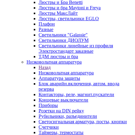
Люстры и Бра Benetti
Люстры и бра Maytoni и Freya
Люстры МаксЛайт
Люстры, светильники EGLO
Плафон
Разные
Светильники "Galassie"
Светильники ДИОЛУМ
Светильники линейные из профиля
Электростандарт заказные
ТДМ люстры и бра
Низковольтная аппаратура
Назад
Низковольтная аппаратура
Аппаратура защиты
Блок аварийн.включения, автом. ввода
резерва
Контакторы, реле, магнит.пускатели
Концевые выключатели
Приборы
Розетки на DIN рейку
Рубильники, разъединители
Светосигнальная арматура, посты, кнопки
Счетчики
Таймеры, термостаты