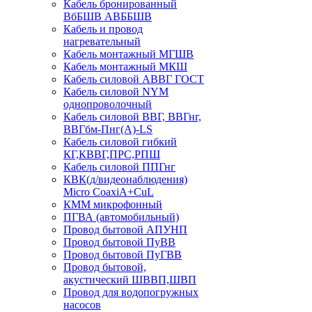
Кабель бронированный
ВбБШВ АВББШВ
Кабель и провод
нагревательный
Кабель монтажный МГШВ
Кабель монтажный МКШ
Кабель силовой АВВГ ГОСТ
Кабель силовой NYM
однопроволочный
Кабель силовой ВВГ, ВВГнг,
ВВГбм-Пнг(А)-LS
Кабель силовой гибкий
КГ,КВВГ,ПРС,РПШ
Кабель силовой ППГнг
КВК(д/видеонаблюдения)
Micro CoaxiA+CuL
КММ микрофонный
ПГВА (автомобильный)
Провод бытовой АПУНП
Провод бытовой ПуВВ
Провод бытовой ПуГВВ
Провод бытовой,
акустический ШВВП,ШВП
Провод для водопогружных
насосов