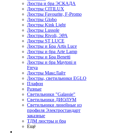
Люстра и бра ЭСКАДА
Люстры CITILUX
Люстры Favourite, F-Promo
Люстры Globo
Люстры Kink Light
Люстры Lussole
Люстры Rivoli, ЭРА
Люстры ST LUCE
Люстры и Бра Artis Luce
Люстры и бра Arte Lamp
Люстры и Бра Benetti
Люстры и бра Maytoni и
Freya
Люстры МаксЛайт
Люстры, светильники EGLO
Плафон
Разные
Светильники "Galassie"
Светильники ДИОЛУМ
Светильники линейные из
профиля Электростандарт
заказные
ТДМ люстры и бра
Ещё