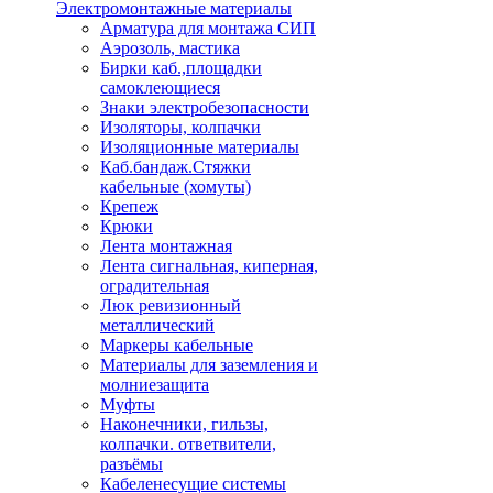
Электромонтажные материалы
Арматура для монтажа СИП
Аэрозоль, мастика
Бирки каб.,площадки
самоклеющиеся
Знаки электробезопасности
Изоляторы, колпачки
Изоляционные материалы
Каб.бандаж.Стяжки
кабельные (хомуты)
Крепеж
Крюки
Лента монтажная
Лента сигнальная, киперная,
оградительная
Люк ревизионный
металлический
Маркеры кабельные
Материалы для заземления и
молниезащита
Муфты
Наконечники, гильзы,
колпачки. ответвители,
разъёмы
Кабеленесущие системы