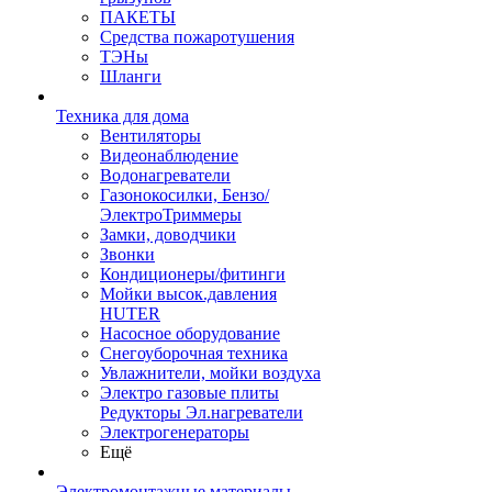
ПАКЕТЫ
Средства пожаротушения
ТЭНы
Шланги
Техника для дома
Вентиляторы
Видеонаблюдение
Водонагреватели
Газонокосилки, Бензо/
ЭлектроТриммеры
Замки, доводчики
Звонки
Кондиционеры/фитинги
Мойки высок.давления
HUTER
Насосное оборудование
Снегоуборочная техника
Увлажнители, мойки воздуха
Электро газовые плиты
Редукторы Эл.нагреватели
Электрогенераторы
Ещё
Электромонтажные материалы