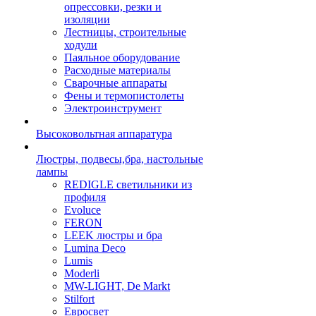
опрессовки, резки и
изоляции
Лестницы, строительные
ходули
Паяльное оборудование
Расходные материалы
Сварочные аппараты
Фены и термопистолеты
Электроинструмент
Высоковольтная аппаратура
Люстры, подвесы,бра, настольные
лампы
REDIGLE светильники из
профиля
Evoluce
FERON
LEEK люстры и бра
Lumina Deco
Lumis
Moderli
MW-LIGHT, De Markt
Stilfort
Евросвет