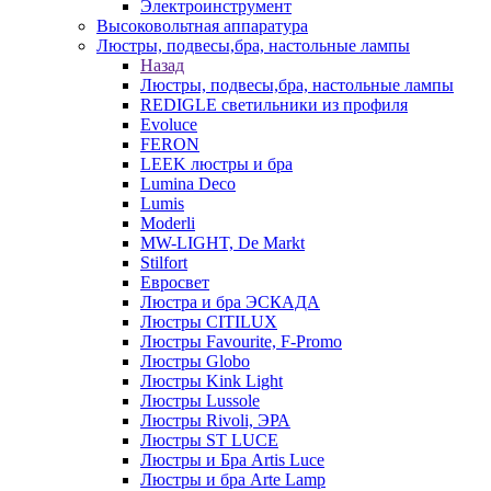
Электроинструмент
Высоковольтная аппаратура
Люстры, подвесы,бра, настольные лампы
Назад
Люстры, подвесы,бра, настольные лампы
REDIGLE светильники из профиля
Evoluce
FERON
LEEK люстры и бра
Lumina Deco
Lumis
Moderli
MW-LIGHT, De Markt
Stilfort
Евросвет
Люстра и бра ЭСКАДА
Люстры CITILUX
Люстры Favourite, F-Promo
Люстры Globo
Люстры Kink Light
Люстры Lussole
Люстры Rivoli, ЭРА
Люстры ST LUCE
Люстры и Бра Artis Luce
Люстры и бра Arte Lamp