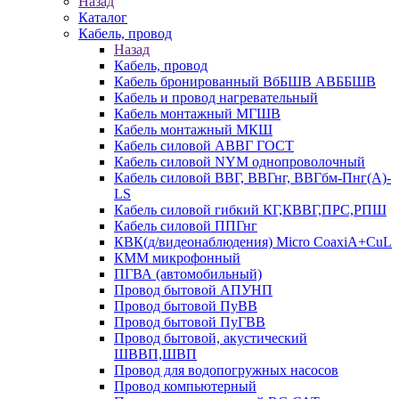
Назад
Каталог
Кабель, провод
Назад
Кабель, провод
Кабель бронированный ВбБШВ АВББШВ
Кабель и провод нагревательный
Кабель монтажный МГШВ
Кабель монтажный МКШ
Кабель силовой АВВГ ГОСТ
Кабель силовой NYM однопроволочный
Кабель силовой ВВГ, ВВГнг, ВВГбм-Пнг(А)-
LS
Кабель силовой гибкий КГ,КВВГ,ПРС,РПШ
Кабель силовой ППГнг
КВК(д/видеонаблюдения) Micro CoaxiA+CuL
КММ микрофонный
ПГВА (автомобильный)
Провод бытовой АПУНП
Провод бытовой ПуВВ
Провод бытовой ПуГВВ
Провод бытовой, акустический
ШВВП,ШВП
Провод для водопогружных насосов
Провод компьютерный