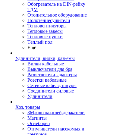
Обогреватель на DIN-рейку
ТДМ
Отопительное оборудование
Полотенцесушители
Тепловентиляторы
Тепловые завесы
Тепловые пушки
Тёплый пол
Ещё
Удлинители, вилки, разьемы
Вилки кабельные
Выключатели для бра
Разветвители, адаптеры
Розетки кабельные
Сетевые кабеля, шнуры
Соединители силовые
Удлинители
Хоз. товары
ЗМ,крючки,клей,держатели
Магниты
Огнеборец
Отпугиватели насекомых и
грызунов