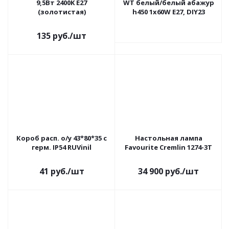
9,5Вт 2400K E27
WT белый/белый абажур
(золотистая)
h450 1х60W E27, DIY23
135
руб.
/шт
Короб расп. о/у 43*80*35 с
Настольная лампа
герм. IP54 RUVinil
Favourite Cremlin 1274-3T
41
руб.
/шт
34 900
руб.
/шт