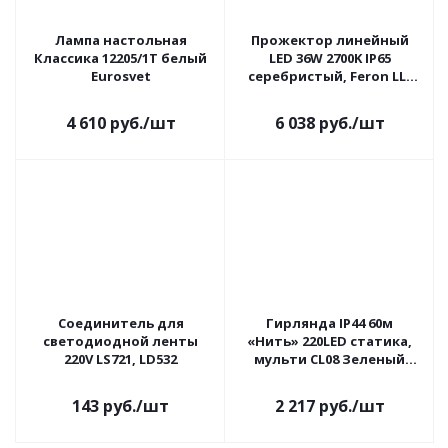
Лампа настольная
Прожектор линейный
Классика 12205/1T белый
LED 36W 2700K IP65
Eurosvet
серебристый, Feron LL-
890
4 610
руб.
/шт
6 038
руб.
/шт
Соединитель для
Гирлянда IP44 60м
светодиодной ленты
«Нить» 220LED статика,
220V LS721, LD532
мульти CL08 Зеленый
провод Feron
143
руб.
/шт
2 217
руб.
/шт