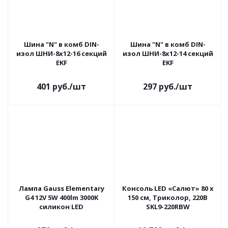
Шина "N" в комб DIN-
Шина "N" в комб DIN-
изол ШНИ-8х12-16 секций
изол ШНИ-8х12-14 секций
EKF
EKF
401
руб.
/шт
297
руб.
/шт
Лампа Gauss Elementary
Консоль LED «Салют» 80 x
G4 12V 5W 400lm 3000K
150 см, Триколор, 220В
силикон LED
SKL9-220RBW