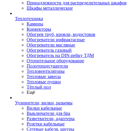
Принадлежности для распределительных шкафов
Шкафы металлические
Теплотехника
Камины
Конвекторы
Обогрев труб, кровли, водостоков
Обогреватели инфрактасные
Обогреватели масляные
Обогреватель газовый
Обогреватель на DIN-рейку ТДМ
Отопительное оборудование
Полотенцесушители
Тепловентиляторы
Тепловые завесы
Тепловые пушки
Тёплый пол
Ещё
Удлинители, вилки, разьемы
Вилки кабельные
Выключатели для бра
Разветвители, адаптеры
Розетки кабельные
Сетевые кабеля, шнуры