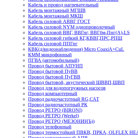
Кабель и провод нагревательный
Кабель монтажный МГШВ
Кабель монтажный МКШ
Кабель силовой АВВГ ГОСТ
Кабель силовой NYM однопроволочный
Кабель силовой ВВГ, ВВГнг, ВВГбм-Пнг(А)-LS
Кабель силовой гибкий КГ,КВВГ,ПРС,РПШ
Кабель силовой ППГнг
КВК(д/видеонаблюдения) Micro CoaxiA+CuL
КММ микрофонный
ПГВА (автомобильный)
Провод бытовой АПУНП
Провод бытовой ПуВВ
Провод бытовой ПуГВВ
Провод бытовой, акустический ШВВП,ШВП
Провод для водопогружных насосов
Провод компьютерный
Провод радиочастотный RG,САТ
Провод радиочастотный РК
Провод РЕТРО (BIRONI)
Провод РЕТРО (Werkel)
Провод РЕТРО (МЕЗОНИНЪ))
Провод телефонный
Провод термостойкий ПВКВ, ПРКА, OLFLEX HE
Провод установочный АПВ