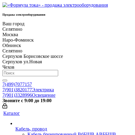
Продажа электрооборудования
Ваш город
Селятино
Москва
Наро-Фоминск
Обнинск
Селятино
Серпухов Борисовское шоссе
Серпухов ул.Новая
Чехов
7(499)7077157
7(901)3820177
Электрика
7(901)3328996
Освещение
Звоните с 9:00 до 19:00
Каталог
Кабель, провод
Кабель бронированный ВбБШВ АВББШВ