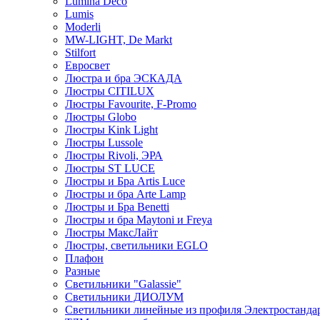
Lumina Deco
Lumis
Moderli
MW-LIGHT, De Markt
Stilfort
Евросвет
Люстра и бра ЭСКАДА
Люстры CITILUX
Люстры Favourite, F-Promo
Люстры Globo
Люстры Kink Light
Люстры Lussole
Люстры Rivoli, ЭРА
Люстры ST LUCE
Люстры и Бра Artis Luce
Люстры и бра Arte Lamp
Люстры и Бра Benetti
Люстры и бра Maytoni и Freya
Люстры МаксЛайт
Люстры, светильники EGLO
Плафон
Разные
Светильники "Galassie"
Светильники ДИОЛУМ
Светильники линейные из профиля Электростандар