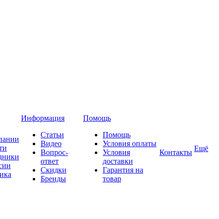
Информация
Помощь
Статьи
Помощь
пании
Видео
Условия оплаты
ти
Ещё
Вопрос-
Условия
Контакты
дники
ответ
доставки
сии
Скидки
Гарантия на
ика
Бренды
товар