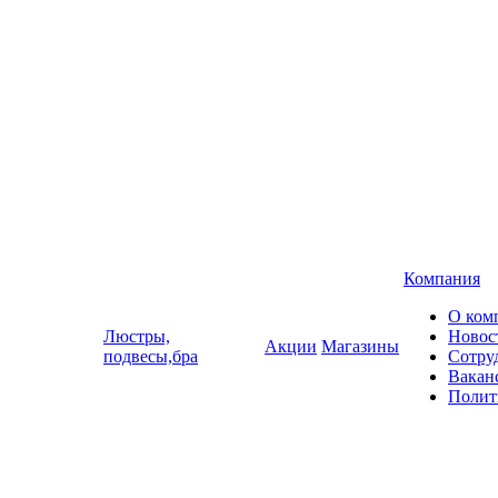
Компания
О ком
Люстры,
Новос
Акции
Магазины
подвесы,бра
Сотру
Вакан
Полит