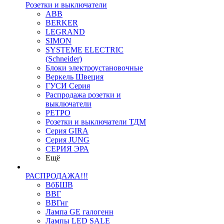
Розетки и выключатели
ABB
BERKER
LEGRAND
SIMON
SYSTEME ELECTRIC
(Schneider)
Блоки электроустановочные
Веркель Швеция
ГУСИ Серия
Распродажа розетки и
выключатели
РЕТРО
Розетки и выключатели ТДМ
Серия GIRA
Серия JUNG
СЕРИЯ ЭРА
Ещё
РАСПРОДАЖА!!!
ВбБШВ
ВВГ
ВВГнг
Лампа GE галогенн
Лампы LED SALE