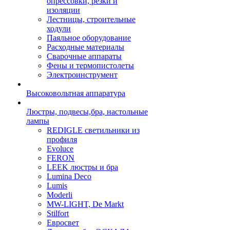
опрессовки, резки и
изоляции
Лестницы, строительные
ходули
Паяльное оборудование
Расходные материалы
Сварочные аппараты
Фены и термопистолеты
Электроинструмент
Высоковольтная аппаратура
Люстры, подвесы,бра, настольные
лампы
REDIGLE светильники из
профиля
Evoluce
FERON
LEEK люстры и бра
Lumina Deco
Lumis
Moderli
MW-LIGHT, De Markt
Stilfort
Евросвет