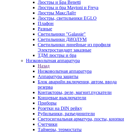
Люстры и Бра Benetti
Люстры и бра Maytoni и Freya
Люстры МаксЛайт
Люстры, светильники EGLO
Плафон
Разные
Светильники "Galassie"
Светильники ДИОЛУМ
Светильники линейные из профиля
Электростандарт заказные
ТДМ люстры и бра
Низковольтная аппаратура
Назад
Низковольтная аппаратура
Аппаратура защиты
Блок аварийн.включения, автом. ввода
резерва
Контакторы, реле, магнит.пускатели
Концевые выключатели
Приборы
Розетки на DIN рейку
Рубильники, разъединители
Светосигнальная арматура, посты, кнопки
Счетчики
Таймеры, термостаты