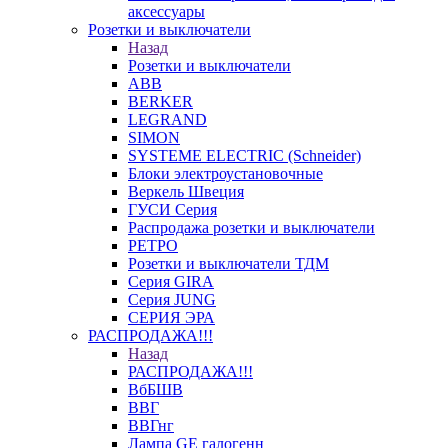
аксессуары
Розетки и выключатели
Назад
Розетки и выключатели
ABB
BERKER
LEGRAND
SIMON
SYSTEME ELECTRIC (Schneider)
Блоки электроустановочные
Веркель Швеция
ГУСИ Серия
Распродажа розетки и выключатели
РЕТРО
Розетки и выключатели ТДМ
Серия GIRA
Серия JUNG
СЕРИЯ ЭРА
РАСПРОДАЖА!!!
Назад
РАСПРОДАЖА!!!
ВбБШВ
ВВГ
ВВГнг
Лампа GE галогенн