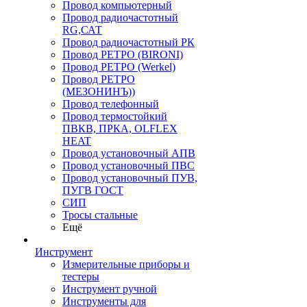
Провод компьютерный
Провод радиочастотный
RG,САТ
Провод радиочастотный РК
Провод РЕТРО (BIRONI)
Провод РЕТРО (Werkel)
Провод РЕТРО
(МЕЗОНИНЪ))
Провод телефонный
Провод термостойкий
ПВКВ, ПРКА, OLFLEX
HEAT
Провод установочный АПВ
Провод установочный ПВС
Провод установочный ПУВ,
ПУГВ ГОСТ
СИП
Тросы стальные
Ещё
Инструмент
Измерительные приборы и
тестеры
Инструмент ручной
Инструменты для