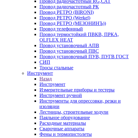
Провод радиочастотный RG,САТ
Провод радиочастотный РК
Провод РЕТРО (BIRONI)
Провод РЕТРО (Werkel)
Провод РЕТРО (МЕЗОНИНЪ))
Провод телефонный
Провод термостойкий ПВКВ, ПРКА,
OLFLEX HEAT
Провод установочный АПВ
Провод установочный ПВС
Провод установочный ПУВ, ПУГВ ГОСТ
СИП
Тросы стальные
Инструмент
Назад
Инструмент
Измерительные приборы и тестеры
Инструмент ручной
Инструменты для опрессовки, резки и
изоляции
Лестницы, строительные ходули
Паяльное оборудование
Расходные материалы
Сварочные аппараты
Фены и термопистолеты