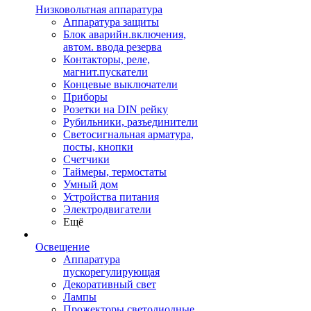
Низковольтная аппаратура
Аппаратура защиты
Блок аварийн.включения,
автом. ввода резерва
Контакторы, реле,
магнит.пускатели
Концевые выключатели
Приборы
Розетки на DIN рейку
Рубильники, разъединители
Светосигнальная арматура,
посты, кнопки
Счетчики
Таймеры, термостаты
Умный дом
Устройства питания
Электродвигатели
Ещё
Освещение
Аппаратура
пускорегулирующая
Декоративный свет
Лампы
Прожекторы светодиодные