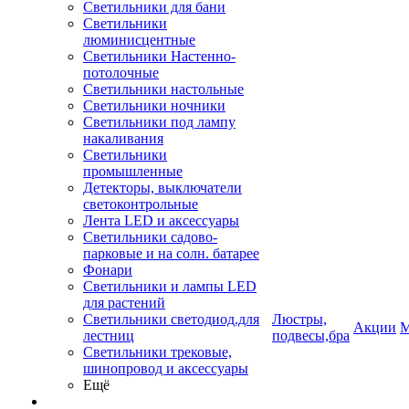
Светильники для бани
Светильники
люминисцентные
Светильники Настенно-
потолочные
Светильники настольные
Светильники ночники
Светильники под лампу
накаливания
Светильники
промышленные
Детекторы, выключатели
светоконтрольные
Лента LED и аксессуары
Светильники садово-
парковые и на солн. батарее
Фонари
Светильники и лампы LED
для растений
Светильники светодиод.для
Люстры,
Акции
М
лестниц
подвесы,бра
Светильники трековые,
шинопровод и аксессуары
Ещё