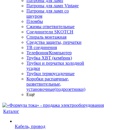
Патроны для ламп
Патроны для ламп Vintage
Патроны для ламп со
шнуром
Пломбы
Сжимы ответвительные
Соединители SKOTCH
Спираль монтажная
Средства защиты, перчатки
ТВ соединения
Телефония/Компьютер
Трубка ХВТ (кембрик)
Трубки и перчатки холодной
усадки
Трубки термоусадочные
Коробки распаячные,
разветвительные,
установочные(подрозетники)
Ещё
Каталог
Кабель, провод