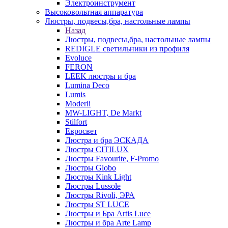
Электроинструмент
Высоковольтная аппаратура
Люстры, подвесы,бра, настольные лампы
Назад
Люстры, подвесы,бра, настольные лампы
REDIGLE светильники из профиля
Evoluce
FERON
LEEK люстры и бра
Lumina Deco
Lumis
Moderli
MW-LIGHT, De Markt
Stilfort
Евросвет
Люстра и бра ЭСКАДА
Люстры CITILUX
Люстры Favourite, F-Promo
Люстры Globo
Люстры Kink Light
Люстры Lussole
Люстры Rivoli, ЭРА
Люстры ST LUCE
Люстры и Бра Artis Luce
Люстры и бра Arte Lamp