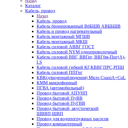
Назад
Каталог
Кабель, провод
Назад
Кабель, провод
Кабель бронированный ВбБШВ АВББШВ
Кабель и провод нагревательный
Кабель монтажный МГШВ
Кабель монтажный МКШ
Кабель силовой АВВГ ГОСТ
Кабель силовой NYM однопроволочный
Кабель силовой ВВГ, ВВГнг, ВВГбм-Пнг(А)-
LS
Кабель силовой гибкий КГ,КВВГ,ПРС,РПШ
Кабель силовой ППГнг
КВК(д/видеонаблюдения) Micro CoaxiA+CuL
КММ микрофонный
ПГВА (автомобильный)
Провод бытовой АПУНП
Провод бытовой ПуВВ
Провод бытовой ПуГВВ
Провод бытовой, акустический
ШВВП,ШВП
Провод для водопогружных насосов
Провод компьютерный