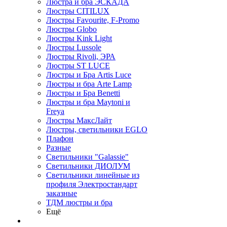
Люстра и бра ЭСКАДА
Люстры CITILUX
Люстры Favourite, F-Promo
Люстры Globo
Люстры Kink Light
Люстры Lussole
Люстры Rivoli, ЭРА
Люстры ST LUCE
Люстры и Бра Artis Luce
Люстры и бра Arte Lamp
Люстры и Бра Benetti
Люстры и бра Maytoni и
Freya
Люстры МаксЛайт
Люстры, светильники EGLO
Плафон
Разные
Светильники "Galassie"
Светильники ДИОЛУМ
Светильники линейные из
профиля Электростандарт
заказные
ТДМ люстры и бра
Ещё