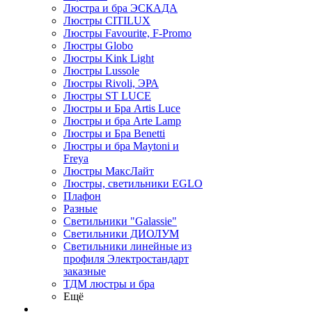
Люстра и бра ЭСКАДА
Люстры CITILUX
Люстры Favourite, F-Promo
Люстры Globo
Люстры Kink Light
Люстры Lussole
Люстры Rivoli, ЭРА
Люстры ST LUCE
Люстры и Бра Artis Luce
Люстры и бра Arte Lamp
Люстры и Бра Benetti
Люстры и бра Maytoni и
Freya
Люстры МаксЛайт
Люстры, светильники EGLO
Плафон
Разные
Светильники "Galassie"
Светильники ДИОЛУМ
Светильники линейные из
профиля Электростандарт
заказные
ТДМ люстры и бра
Ещё