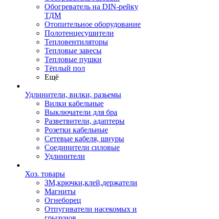
Обогреватель на DIN-рейку
ТДМ
Отопительное оборудование
Полотенцесушители
Тепловентиляторы
Тепловые завесы
Тепловые пушки
Тёплый пол
Ещё
Удлинители, вилки, разьемы
Вилки кабельные
Выключатели для бра
Разветвители, адаптеры
Розетки кабельные
Сетевые кабеля, шнуры
Соединители силовые
Удлинители
Хоз. товары
ЗМ,крючки,клей,держатели
Магниты
Огнеборец
Отпугиватели насекомых и
грызунов