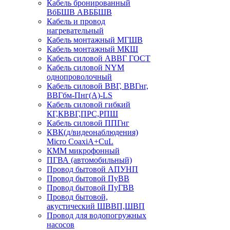
Кабель бронированный
ВбБШВ АВББШВ
Кабель и провод
нагревательный
Кабель монтажный МГШВ
Кабель монтажный МКШ
Кабель силовой АВВГ ГОСТ
Кабель силовой NYM
однопроволочный
Кабель силовой ВВГ, ВВГнг,
ВВГбм-Пнг(А)-LS
Кабель силовой гибкий
КГ,КВВГ,ПРС,РПШ
Кабель силовой ППГнг
КВК(д/видеонаблюдения)
Micro CoaxiA+CuL
КММ микрофонный
ПГВА (автомобильный)
Провод бытовой АПУНП
Провод бытовой ПуВВ
Провод бытовой ПуГВВ
Провод бытовой,
акустический ШВВП,ШВП
Провод для водопогружных
насосов