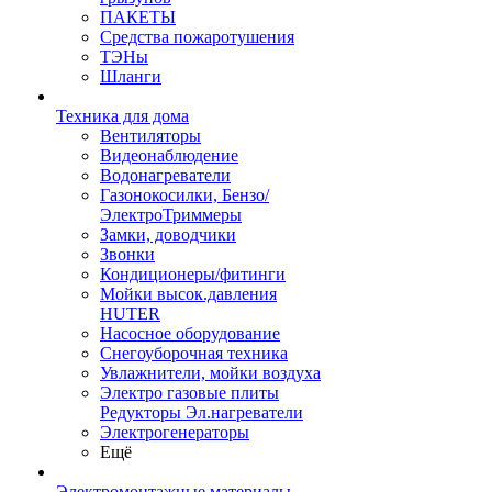
ПАКЕТЫ
Средства пожаротушения
ТЭНы
Шланги
Техника для дома
Вентиляторы
Видеонаблюдение
Водонагреватели
Газонокосилки, Бензо/
ЭлектроТриммеры
Замки, доводчики
Звонки
Кондиционеры/фитинги
Мойки высок.давления
HUTER
Насосное оборудование
Снегоуборочная техника
Увлажнители, мойки воздуха
Электро газовые плиты
Редукторы Эл.нагреватели
Электрогенераторы
Ещё
Электромонтажные материалы