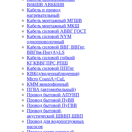
ВбБШВ АВББШВ
Кабель и провод
нагревательный
Кабель монтажный МГШВ
Кабель монтажный МКШ
Кабель силовой АВВГ ГОСТ
Кабель силовой NYM
однопроволочный
Кабель силовой ВВГ, ВВГнг,
ВВГбм-Пнг(А)-LS
Кабель силовой гибкий
КГ,КВВГ,ПРС,РПШ
Кабель силовой ППГнг
КВК(д/видеонаблюдения)
Micro CoaxiA+CuL
КММ микрофонный
ПГВА (автомобильный)
Провод бытовой АПУНП
Провод бытовой ПуВВ
Провод бытовой ПуГВВ
Провод бытовой,
акустический ШВВП,ШВП
Провод для водопогружных
насосов
Провод компьютерный