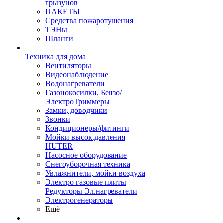
грызунов
ПАКЕТЫ
Средства пожаротушения
ТЭНы
Шланги
Техника для дома
Вентиляторы
Видеонаблюдение
Водонагреватели
Газонокосилки, Бензо/
ЭлектроТриммеры
Замки, доводчики
Звонки
Кондиционеры/фитинги
Мойки высок.давления
HUTER
Насосное оборудование
Снегоуборочная техника
Увлажнители, мойки воздуха
Электро газовые плиты
Редукторы Эл.нагреватели
Электрогенераторы
Ещё