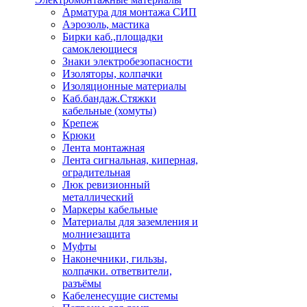
Арматура для монтажа СИП
Аэрозоль, мастика
Бирки каб.,площадки
самоклеющиеся
Знаки электробезопасности
Изоляторы, колпачки
Изоляционные материалы
Каб.бандаж.Стяжки
кабельные (хомуты)
Крепеж
Крюки
Лента монтажная
Лента сигнальная, киперная,
оградительная
Люк ревизионный
металлический
Маркеры кабельные
Материалы для заземления и
молниезащита
Муфты
Наконечники, гильзы,
колпачки. ответвители,
разъёмы
Кабеленесущие системы