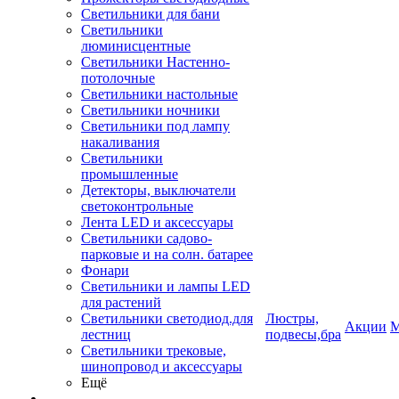
Светильники для бани
Светильники
люминисцентные
Светильники Настенно-
потолочные
Светильники настольные
Светильники ночники
Светильники под лампу
накаливания
Светильники
промышленные
Детекторы, выключатели
светоконтрольные
Лента LED и аксессуары
Светильники садово-
парковые и на солн. батарее
Фонари
Светильники и лампы LED
для растений
Светильники светодиод.для
Люстры,
Акции
М
лестниц
подвесы,бра
Светильники трековые,
шинопровод и аксессуары
Ещё