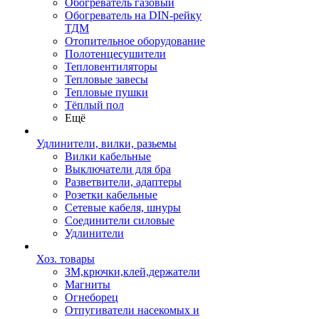
Обогреватель газовый
Обогреватель на DIN-рейку
ТДМ
Отопительное оборудование
Полотенцесушители
Тепловентиляторы
Тепловые завесы
Тепловые пушки
Тёплый пол
Ещё
Удлинители, вилки, разьемы
Вилки кабельные
Выключатели для бра
Разветвители, адаптеры
Розетки кабельные
Сетевые кабеля, шнуры
Соединители силовые
Удлинители
Хоз. товары
ЗМ,крючки,клей,держатели
Магниты
Огнеборец
Отпугиватели насекомых и