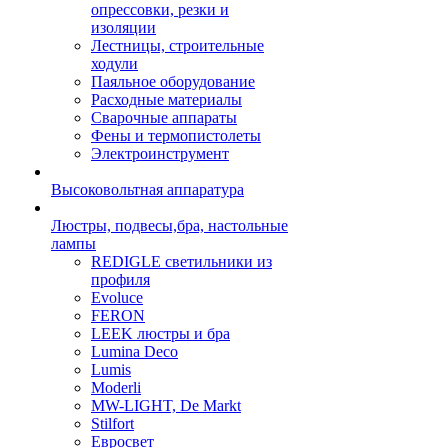
опрессовки, резки и
изоляции
Лестницы, строительные
ходули
Паяльное оборудование
Расходные материалы
Сварочные аппараты
Фены и термопистолеты
Электроинструмент
Высоковольтная аппаратура
Люстры, подвесы,бра, настольные
лампы
REDIGLE светильники из
профиля
Evoluce
FERON
LEEK люстры и бра
Lumina Deco
Lumis
Moderli
MW-LIGHT, De Markt
Stilfort
Евросвет