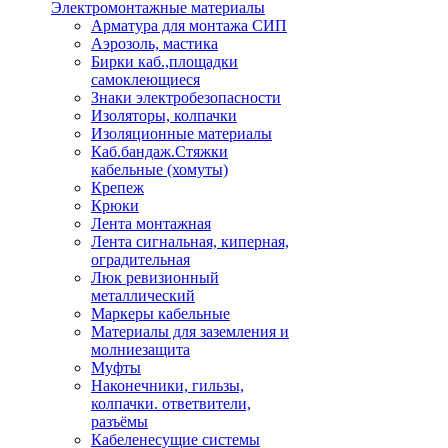
Электромонтажные материалы
Арматура для монтажа СИП
Аэрозоль, мастика
Бирки каб.,площадки
самоклеющиеся
Знаки электробезопасности
Изоляторы, колпачки
Изоляционные материалы
Каб.бандаж.Стяжки
кабельные (хомуты)
Крепеж
Крюки
Лента монтажная
Лента сигнальная, киперная,
оградительная
Люк ревизионный
металлический
Маркеры кабельные
Материалы для заземления и
молниезащита
Муфты
Наконечники, гильзы,
колпачки. ответвители,
разъёмы
Кабеленесущие системы