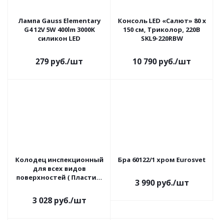
Лампа Gauss Elementary
Консоль LED «Салют» 80 x
G4 12V 5W 400lm 3000K
150 см, Триколор, 220В
силикон LED
SKL9-220RBW
279
руб.
/шт
10 790
руб.
/шт
Колодец инспекционный
Бра 60122/1 хром Eurosvet
для всех видов
поверхностей ( Пластик)
3 990
руб.
/шт
Zandz
3 028
руб.
/шт