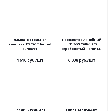
Лампа настольная
Прожектор линейный
Классика 12205/1T белый
LED 36W 2700K IP65
Eurosvet
серебристый, Feron LL-
890
4 610
руб.
/шт
6 038
руб.
/шт
Соединитель для
Гирлянда IP44 60м