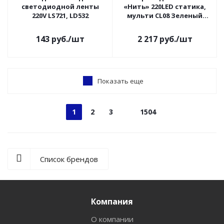
светодиодной ленты
«Нить» 220LED статика,
220V LS721, LD532
мульти CL08 Зеленый
провод Feron
143
руб.
/шт
2 217
руб.
/шт
Показать еще
1
2
3
1504
Список брендов
Компания
О компании