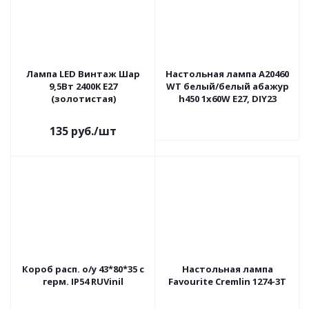
Лампа LED Винтаж Шар
Настольная лампа A20460
9,5Вт 2400K E27
WT белый/белый абажур
(золотистая)
h450 1х60W E27, DIY23
135
руб.
/шт
Короб расп. о/у 43*80*35 с
Настольная лампа
герм. IP54 RUVinil
Favourite Cremlin 1274-3T