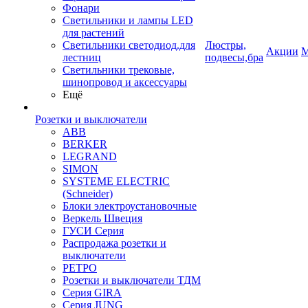
Фонари
Светильники и лампы LED
для растений
Светильники светодиод.для
Люстры,
Акции
М
лестниц
подвесы,бра
Светильники трековые,
шинопровод и аксессуары
Ещё
Розетки и выключатели
ABB
BERKER
LEGRAND
SIMON
SYSTEME ELECTRIC
(Schneider)
Блоки электроустановочные
Веркель Швеция
ГУСИ Серия
Распродажа розетки и
выключатели
РЕТРО
Розетки и выключатели ТДМ
Серия GIRA
Серия JUNG