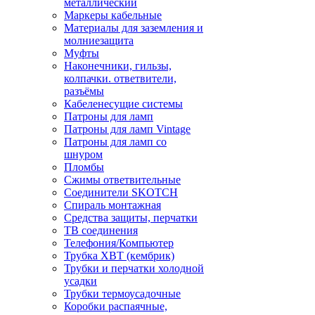
металлический
Маркеры кабельные
Материалы для заземления и
молниезащита
Муфты
Наконечники, гильзы,
колпачки. ответвители,
разъёмы
Кабеленесущие системы
Патроны для ламп
Патроны для ламп Vintage
Патроны для ламп со
шнуром
Пломбы
Сжимы ответвительные
Соединители SKOTCH
Спираль монтажная
Средства защиты, перчатки
ТВ соединения
Телефония/Компьютер
Трубка ХВТ (кембрик)
Трубки и перчатки холодной
усадки
Трубки термоусадочные
Коробки распаячные,