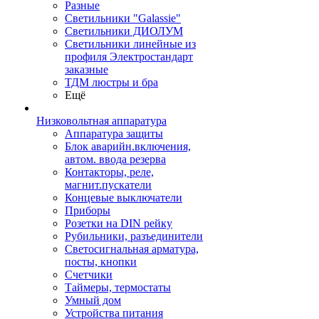
Разные
Светильники "Galassie"
Светильники ДИОЛУМ
Светильники линейные из
профиля Электростандарт
заказные
ТДМ люстры и бра
Ещё
Низковольтная аппаратура
Аппаратура защиты
Блок аварийн.включения,
автом. ввода резерва
Контакторы, реле,
магнит.пускатели
Концевые выключатели
Приборы
Розетки на DIN рейку
Рубильники, разъединители
Светосигнальная арматура,
посты, кнопки
Счетчики
Таймеры, термостаты
Умный дом
Устройства питания