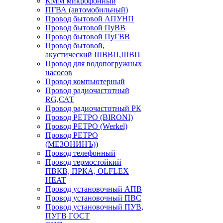
КММ микрофонный
ПГВА (автомобильный)
Провод бытовой АПУНП
Провод бытовой ПуВВ
Провод бытовой ПуГВВ
Провод бытовой,
акустический ШВВП,ШВП
Провод для водопогружных
насосов
Провод компьютерный
Провод радиочастотный
RG,САТ
Провод радиочастотный РК
Провод РЕТРО (BIRONI)
Провод РЕТРО (Werkel)
Провод РЕТРО
(МЕЗОНИНЪ))
Провод телефонный
Провод термостойкий
ПВКВ, ПРКА, OLFLEX
HEAT
Провод установочный АПВ
Провод установочный ПВС
Провод установочный ПУВ,
ПУГВ ГОСТ