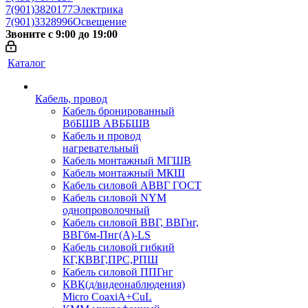
7(901)3820177
Электрика
7(901)3328996
Освещение
Звоните с 9:00 до 19:00
Каталог
Кабель, провод
Кабель бронированный
ВбБШВ АВББШВ
Кабель и провод
нагревательный
Кабель монтажный МГШВ
Кабель монтажный МКШ
Кабель силовой АВВГ ГОСТ
Кабель силовой NYM
однопроволочный
Кабель силовой ВВГ, ВВГнг,
ВВГбм-Пнг(А)-LS
Кабель силовой гибкий
КГ,КВВГ,ПРС,РПШ
Кабель силовой ППГнг
КВК(д/видеонаблюдения)
Micro CoaxiA+CuL