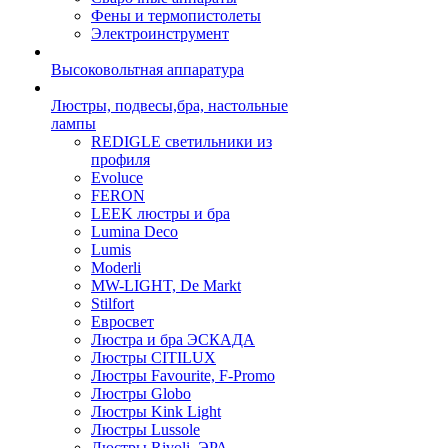
Фены и термопистолеты
Электроинструмент
Высоковольтная аппаратура
Люстры, подвесы,бра, настольные
лампы
REDIGLE светильники из
профиля
Evoluce
FERON
LEEK люстры и бра
Lumina Deco
Lumis
Moderli
MW-LIGHT, De Markt
Stilfort
Евросвет
Люстра и бра ЭСКАДА
Люстры CITILUX
Люстры Favourite, F-Promo
Люстры Globo
Люстры Kink Light
Люстры Lussole
Люстры Rivoli, ЭРА