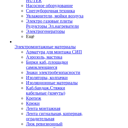
HUTER
Насосное оборудование
Снегоуборочная техника
Увлажнители, мойки воздуха
Электро газовые плиты
Редукторы Эл.нагреватели
Электрогенераторы
Ещё
Электромонтажные материалы
Арматура для монтажа СИП
Аэрозоль, мастика
Бирки каб.,площадки
самоклеющиеся
Знаки электробезопасности
Изоляторы, колпачки
Изоляционные материалы
Каб.бандаж.Стяжки
кабельные (хомуты)
Крепеж
Крюки
Лента монтажная
Лента сигнальная, киперная,
оградительная
Люк ревизионный