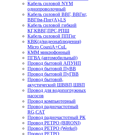
Кабель силовой NYM
однопроволочный
Кабель силовой ВВГ, ВВГнг,
ВВГбм-Пнг(А)-LS
Кабель силовой гибкий
КГ,КВВГ,ПРС,РПШ
Кабель силовой ППГнг
КВК(д/видеонаблюдения)
Micro CoaxiA+CuL
КММ микрофонный
ПГВА (автомобильный)
Провод бытовой АПУНП
Провод бытовой ПуВВ
Провод бытовой ПуГВВ
Провод бытовой,
акустический ШВВП,ШВП
Провод для водопогружных
насосов
Провод компьютерный
Провод радиочастотный
RG,САТ
Провод радиочастотный РК
Провод РЕТРО (BIRONI)
Провод РЕТРО (Werkel)
Провод РЕТРО