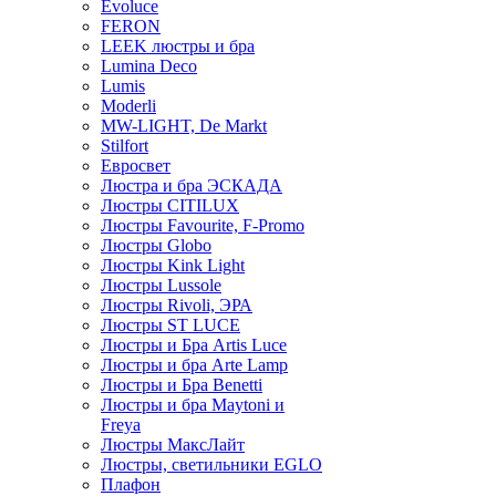
Evoluce
FERON
LEEK люстры и бра
Lumina Deco
Lumis
Moderli
MW-LIGHT, De Markt
Stilfort
Евросвет
Люстра и бра ЭСКАДА
Люстры CITILUX
Люстры Favourite, F-Promo
Люстры Globo
Люстры Kink Light
Люстры Lussole
Люстры Rivoli, ЭРА
Люстры ST LUCE
Люстры и Бра Artis Luce
Люстры и бра Arte Lamp
Люстры и Бра Benetti
Люстры и бра Maytoni и
Freya
Люстры МаксЛайт
Люстры, светильники EGLO
Плафон