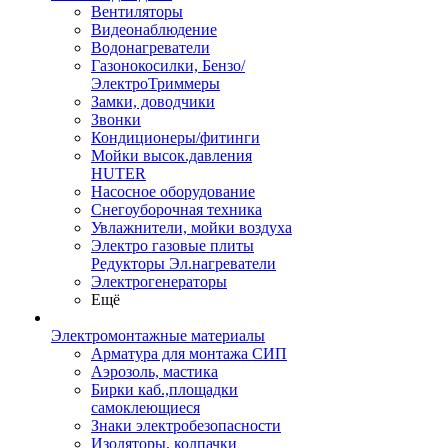
Вентиляторы
Видеонаблюдение
Водонагреватели
Газонокосилки, Бензо/
ЭлектроТриммеры
Замки, доводчики
Звонки
Кондиционеры/фитинги
Мойки высок.давления
HUTER
Насосное оборудование
Снегоуборочная техника
Увлажнители, мойки воздуха
Электро газовые плиты
Редукторы Эл.нагреватели
Электрогенераторы
Ещё
Электромонтажные материалы
Арматура для монтажа СИП
Аэрозоль, мастика
Бирки каб.,площадки
самоклеющиеся
Знаки электробезопасности
Изоляторы, колпачки