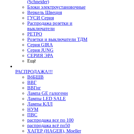
(Schneider)
Блоки электроустановочные
Веркель Швеция
ГУСИ Серия
Распродажа розетки и
выключатели
РЕТРО
Розетки и выключатели ТДМ
Серия GIRA
Серия JUNG
СЕРИЯ ЭРА
Ещё
РАСПРОДАЖА!!!
ВбБШВ
ВВГ
ВВГнг
Лампа GE галогенн
Лампы LED SALE
Лампы КЛЛ
НУМ
ПВС
распродажа все по 100
распродажа всё по50
ХАГЕР (HAGER), Moeller