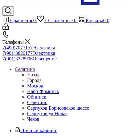
Сравнение
0
Отложенные
0
Корзина
0
0
Телефоны
7(499)7077157
Электрика
7(901)3820177
Электрика
7(901)3328996
Освещение
Селятино
Назад
Города
Москва
Наро-Фоминск
Обнинск
Селятино
Серпухов Борисовское шоссе
Серпухов ул.Новая
Чехов
Личный кабинет