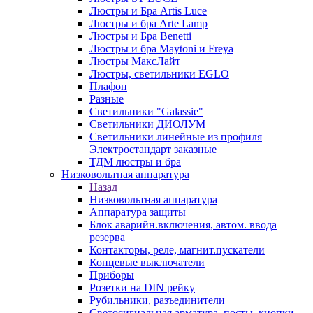
Люстры и Бра Artis Luce
Люстры и бра Arte Lamp
Люстры и Бра Benetti
Люстры и бра Maytoni и Freya
Люстры МаксЛайт
Люстры, светильники EGLO
Плафон
Разные
Светильники "Galassie"
Светильники ДИОЛУМ
Светильники линейные из профиля
Электростандарт заказные
ТДМ люстры и бра
Низковольтная аппаратура
Назад
Низковольтная аппаратура
Аппаратура защиты
Блок аварийн.включения, автом. ввода
резерва
Контакторы, реле, магнит.пускатели
Концевые выключатели
Приборы
Розетки на DIN рейку
Рубильники, разъединители
Светосигнальная арматура, посты, кнопки