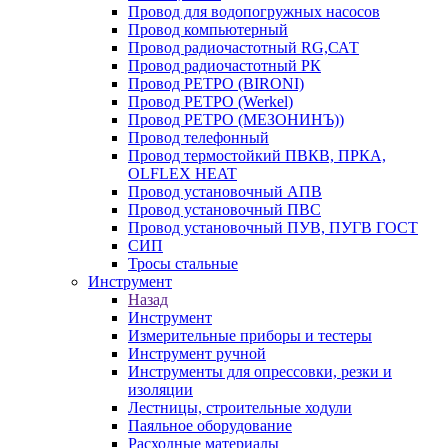
Провод для водопогружных насосов
Провод компьютерный
Провод радиочастотный RG,САТ
Провод радиочастотный РК
Провод РЕТРО (BIRONI)
Провод РЕТРО (Werkel)
Провод РЕТРО (МЕЗОНИНЪ))
Провод телефонный
Провод термостойкий ПВКВ, ПРКА,
OLFLEX HEAT
Провод установочный АПВ
Провод установочный ПВС
Провод установочный ПУВ, ПУГВ ГОСТ
СИП
Тросы стальные
Инструмент
Назад
Инструмент
Измерительные приборы и тестеры
Инструмент ручной
Инструменты для опрессовки, резки и
изоляции
Лестницы, строительные ходули
Паяльное оборудование
Расходные материалы