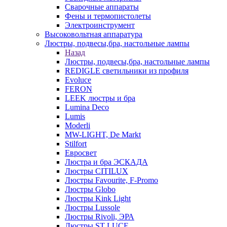
Сварочные аппараты
Фены и термопистолеты
Электроинструмент
Высоковольтная аппаратура
Люстры, подвесы,бра, настольные лампы
Назад
Люстры, подвесы,бра, настольные лампы
REDIGLE светильники из профиля
Evoluce
FERON
LEEK люстры и бра
Lumina Deco
Lumis
Moderli
MW-LIGHT, De Markt
Stilfort
Евросвет
Люстра и бра ЭСКАДА
Люстры CITILUX
Люстры Favourite, F-Promo
Люстры Globo
Люстры Kink Light
Люстры Lussole
Люстры Rivoli, ЭРА
Люстры ST LUCE