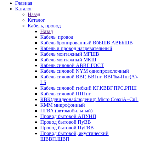
Главная
Каталог
Назад
Каталог
Кабель, провод
Назад
Кабель, провод
Кабель бронированный ВбБШВ АВББШВ
Кабель и провод нагревательный
Кабель монтажный МГШВ
Кабель монтажный МКШ
Кабель силовой АВВГ ГОСТ
Кабель силовой NYM однопроволочный
Кабель силовой ВВГ, ВВГнг, ВВГбм-Пнг(А)-
LS
Кабель силовой гибкий КГ,КВВГ,ПРС,РПШ
Кабель силовой ППГнг
КВК(д/видеонаблюдения) Micro CoaxiA+CuL
КММ микрофонный
ПГВА (автомобильный)
Провод бытовой АПУНП
Провод бытовой ПуВВ
Провод бытовой ПуГВВ
Провод бытовой, акустический
ШВВП,ШВП