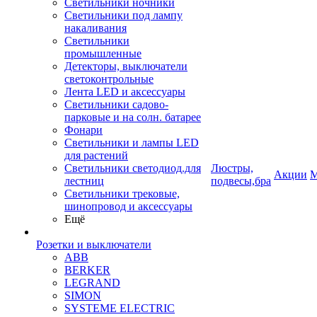
Светильники ночники
Светильники под лампу
накаливания
Светильники
промышленные
Детекторы, выключатели
светоконтрольные
Лента LED и аксессуары
Светильники садово-
парковые и на солн. батарее
Фонари
Светильники и лампы LED
для растений
Светильники светодиод.для
Люстры,
Акции
М
лестниц
подвесы,бра
Светильники трековые,
шинопровод и аксессуары
Ещё
Розетки и выключатели
ABB
BERKER
LEGRAND
SIMON
SYSTEME ELECTRIC