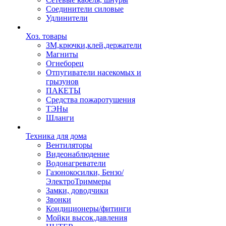
Соединители силовые
Удлинители
Хоз. товары
ЗМ,крючки,клей,держатели
Магниты
Огнеборец
Отпугиватели насекомых и
грызунов
ПАКЕТЫ
Средства пожаротушения
ТЭНы
Шланги
Техника для дома
Вентиляторы
Видеонаблюдение
Водонагреватели
Газонокосилки, Бензо/
ЭлектроТриммеры
Замки, доводчики
Звонки
Кондиционеры/фитинги
Мойки высок.давления