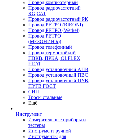
Провод компьютерный
Провод радиочастотный
RG,САТ
Провод радиочастотный РК
Провод РЕТРО (BIRONI)
Провод РЕТРО (Werkel)
Провод РЕТРО
(МЕЗОНИНЪ))
Провод телефонный
Провод термостойкий
ПВКВ, ПРКА, OLFLEX
HEAT
Провод установочный АПВ
Провод установочный ПВС
Провод установочный ПУВ,
ПУГВ ГОСТ
СИП
Тросы стальные
Ещё
Инструмент
Измерительные приборы и
тестеры
Инструмент ручной
Инструменты для