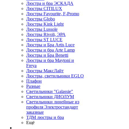
Люстра и бра ЭСКАДА
Люстры CITILUX
Люстры Favourite, F-Promo
Люстры Globo
Люстры Kink Light
Люстры Lussole
Люстры Rivoli, ЭРА
Люстры ST LUCE
Люстры и Бра Artis Luce
Люстры и бра Arte Lamp
Люстры и Бра Benetti
Люстры и бра Maytoni и
Freya
Люстры МаксЛайт
Люстры, светильники EGLO
Плафон
Разные
Светильники "Galassie"
Светильники ДИОЛУМ
Светильники линейные из
профиля Электростандарт
заказные
ТДМ люстры и бра
Ещё