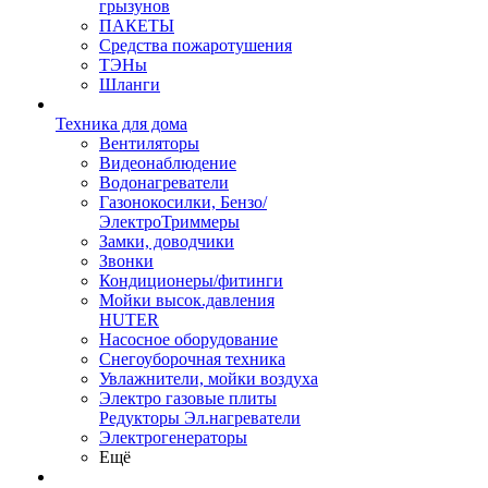
грызунов
ПАКЕТЫ
Средства пожаротушения
ТЭНы
Шланги
Техника для дома
Вентиляторы
Видеонаблюдение
Водонагреватели
Газонокосилки, Бензо/
ЭлектроТриммеры
Замки, доводчики
Звонки
Кондиционеры/фитинги
Мойки высок.давления
HUTER
Насосное оборудование
Снегоуборочная техника
Увлажнители, мойки воздуха
Электро газовые плиты
Редукторы Эл.нагреватели
Электрогенераторы
Ещё