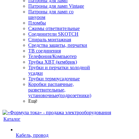
Патроны для ламп
Патроны для ламп Vintage
Патроны для ламп со
шнуром
Пломбы
Сжимы ответвительные
Соединители SKOTCH
Спираль монтажная
Средства защиты, перчатки
ТВ соединения
Телефония/Компьютер
Трубка ХВТ (кембрик)
Трубки и перчатки холодной
усадки
Трубки термоусадочные
Коробки распаячные,
разветвительные,
установочные(подрозетники)
Ещё
Каталог
Кабель, провод