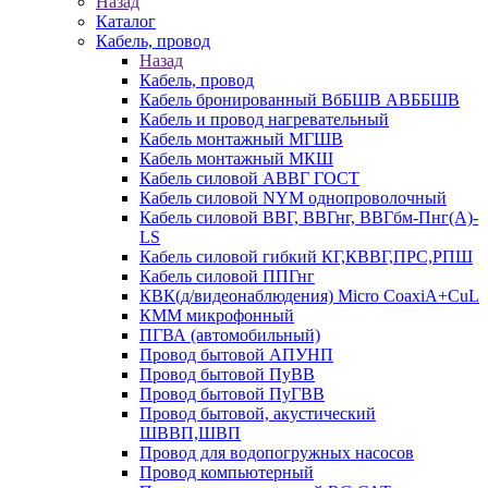
Назад
Каталог
Кабель, провод
Назад
Кабель, провод
Кабель бронированный ВбБШВ АВББШВ
Кабель и провод нагревательный
Кабель монтажный МГШВ
Кабель монтажный МКШ
Кабель силовой АВВГ ГОСТ
Кабель силовой NYM однопроволочный
Кабель силовой ВВГ, ВВГнг, ВВГбм-Пнг(А)-
LS
Кабель силовой гибкий КГ,КВВГ,ПРС,РПШ
Кабель силовой ППГнг
КВК(д/видеонаблюдения) Micro CoaxiA+CuL
КММ микрофонный
ПГВА (автомобильный)
Провод бытовой АПУНП
Провод бытовой ПуВВ
Провод бытовой ПуГВВ
Провод бытовой, акустический
ШВВП,ШВП
Провод для водопогружных насосов
Провод компьютерный