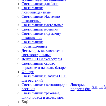
Светильники для бани
Светильники
люминисцентные
Светильники Настенно-
потолочные
Светильники настольные
Светильники ночники
Светильники под лампу
накаливания
Светильники
промышленные
Детекторы, выключатели
светоконтрольные
Лента LED и аксессуары
Светильники садово-
парковые и на солн. батарее
Фонари
Светильники и лампы LED
для растений
Светильники светодиод.для
Люстры,
Акции
М
лестниц
подвесы,бра
Светильники трековые,
шинопровод и аксессуары
Ещё