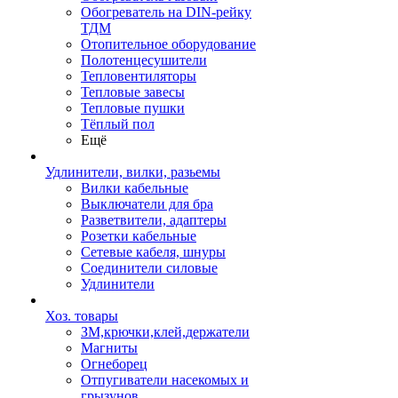
Обогреватель на DIN-рейку
ТДМ
Отопительное оборудование
Полотенцесушители
Тепловентиляторы
Тепловые завесы
Тепловые пушки
Тёплый пол
Ещё
Удлинители, вилки, разьемы
Вилки кабельные
Выключатели для бра
Разветвители, адаптеры
Розетки кабельные
Сетевые кабеля, шнуры
Соединители силовые
Удлинители
Хоз. товары
ЗМ,крючки,клей,держатели
Магниты
Огнеборец
Отпугиватели насекомых и
грызунов