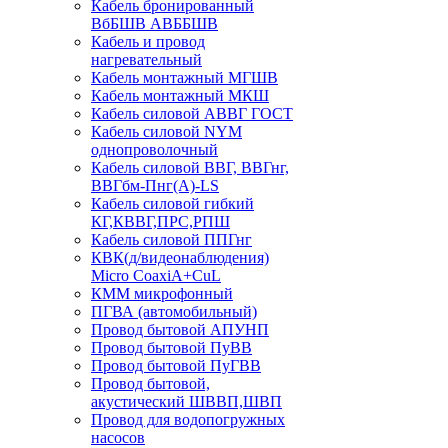
Кабель бронированный
ВбБШВ АВББШВ
Кабель и провод
нагревательный
Кабель монтажный МГШВ
Кабель монтажный МКШ
Кабель силовой АВВГ ГОСТ
Кабель силовой NYM
однопроволочный
Кабель силовой ВВГ, ВВГнг,
ВВГбм-Пнг(А)-LS
Кабель силовой гибкий
КГ,КВВГ,ПРС,РПШ
Кабель силовой ППГнг
КВК(д/видеонаблюдения)
Micro CoaxiA+CuL
КММ микрофонный
ПГВА (автомобильный)
Провод бытовой АПУНП
Провод бытовой ПуВВ
Провод бытовой ПуГВВ
Провод бытовой,
акустический ШВВП,ШВП
Провод для водопогружных
насосов