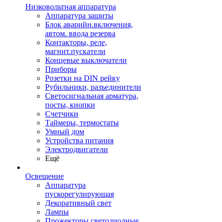
Низковольтная аппаратура
Аппаратура защиты
Блок аварийн.включения,
автом. ввода резерва
Контакторы, реле,
магнит.пускатели
Концевые выключатели
Приборы
Розетки на DIN рейку
Рубильники, разъединители
Светосигнальная арматура,
посты, кнопки
Счетчики
Таймеры, термостаты
Умный дом
Устройства питания
Электродвигатели
Ещё
Освещение
Аппаратура
пускорегулирующая
Декоративный свет
Лампы
Прожекторы светодиодные