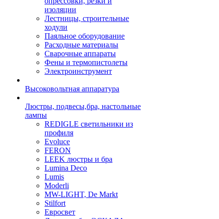
опрессовки, резки и
изоляции
Лестницы, строительные
ходули
Паяльное оборудование
Расходные материалы
Сварочные аппараты
Фены и термопистолеты
Электроинструмент
Высоковольтная аппаратура
Люстры, подвесы,бра, настольные
лампы
REDIGLE светильники из
профиля
Evoluce
FERON
LEEK люстры и бра
Lumina Deco
Lumis
Moderli
MW-LIGHT, De Markt
Stilfort
Евросвет