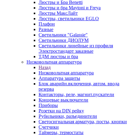
Люстры и Бра Benetti
Люстры и бра Maytoni и Freya
Люстры МаксЛайт
Люстры, светильники EGLO
Плафон
Разные
Светильники "Galassie"
Светильники ДИОЛУМ
Светильники линейные из профиля
Электростандарт заказные
ТДМ люстры и бра
Низковольтная аппаратура
Назад
Низковольтная аппаратура
Аппаратура защиты
Блок аварийн.включения, автом. ввода
резерва
Контакторы, реле, магнит.пускатели
Концевые выключатели
Приборы
Розетки на DIN рейку
Рубильники, разъединители
Светосигнальная арматура, посты, кнопки
Счетчики
Таймеры, термостаты