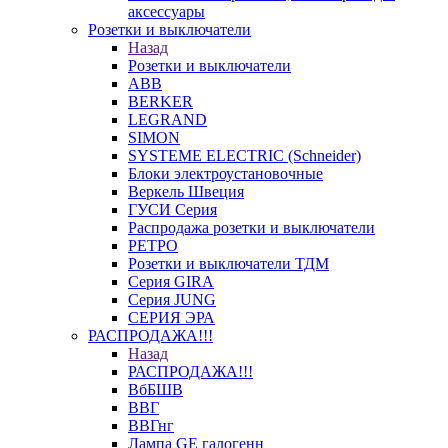
аксессуары
Розетки и выключатели
Назад
Розетки и выключатели
ABB
BERKER
LEGRAND
SIMON
SYSTEME ELECTRIC (Schneider)
Блоки электроустановочные
Веркель Швеция
ГУСИ Серия
Распродажа розетки и выключатели
РЕТРО
Розетки и выключатели ТДМ
Серия GIRA
Серия JUNG
СЕРИЯ ЭРА
РАСПРОДАЖА!!!
Назад
РАСПРОДАЖА!!!
ВбБШВ
ВВГ
ВВГнг
Лампа GE галогенн