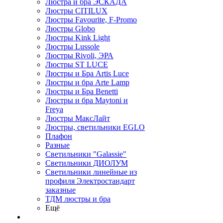
Люстра и бра ЭСКАДА
Люстры CITILUX
Люстры Favourite, F-Promo
Люстры Globo
Люстры Kink Light
Люстры Lussole
Люстры Rivoli, ЭРА
Люстры ST LUCE
Люстры и Бра Artis Luce
Люстры и бра Arte Lamp
Люстры и Бра Benetti
Люстры и бра Maytoni и
Freya
Люстры МаксЛайт
Люстры, светильники EGLO
Плафон
Разные
Светильники "Galassie"
Светильники ДИОЛУМ
Светильники линейные из
профиля Электростандарт
заказные
ТДМ люстры и бра
Ещё