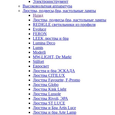
Электроинструмент
Высоковольтная аппаратура
Люстры, подвесы,бра, настольные лампы
Назад
Люстры, подвесы,бра, настольные лампы
REDIGLE светильники из профиля
Evoluce
FERON
LEEK люстры и бра
Lumina Deco
Lumis
Moderli
MW-LIGHT, De Markt
Stilfort
Евросвет
Люстра и бра ЭСКАДА
Люстры CITILUX
Люстры Favourite, F-Promo
Люстры Globo
Люстры Kink Light
Люстры Lussole
Люстры Rivoli, ЭРА
Люстры ST LUCE
Люстры и Бра Artis Luce
Люстры и бра Arte Lamp