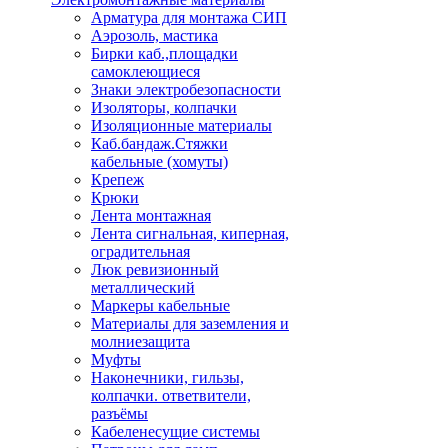
Арматура для монтажа СИП
Аэрозоль, мастика
Бирки каб.,площадки
самоклеющиеся
Знаки электробезопасности
Изоляторы, колпачки
Изоляционные материалы
Каб.бандаж.Стяжки
кабельные (хомуты)
Крепеж
Крюки
Лента монтажная
Лента сигнальная, киперная,
оградительная
Люк ревизионный
металлический
Маркеры кабельные
Материалы для заземления и
молниезащита
Муфты
Наконечники, гильзы,
колпачки. ответвители,
разъёмы
Кабеленесущие системы