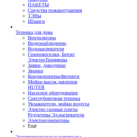
ПАКЕТЫ
Средства пожаротушения
ТЭНы
Шланги
Техника для дома
Вентиляторы
Видеонаблюдение
Водонагреватели
Газонокосилки, Бензо/
ЭлектроТриммеры
Замки, доводчики
Звонки
Кондиционеры/фитинги
Мойки высок.давления
HUTER
Насосное оборудование
Снегоуборочная техника
Увлажнители, мойки воздуха
Электро газовые плиты
Редукторы Эл.нагреватели
Электрогенераторы
Ещё
Электромонтажные материалы