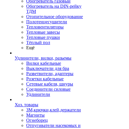
Обогреватель газовый
Обогреватель на DIN-рейку
ТДМ
Отопительное оборудование
Полотенцесушители
Тепловентиляторы
Тепловые завесы
Тепловые пушки
Тёплый пол
Ещё
Удлинители, вилки, разьемы
Вилки кабельные
Выключатели для бра
Разветвители, адаптеры
Розетки кабельные
Сетевые кабеля, шнуры
Соединители силовые
Удлинители
Хоз. товары
ЗМ,крючки,клей,держатели
Магниты
Огнеборец
Отпугиватели насекомых и