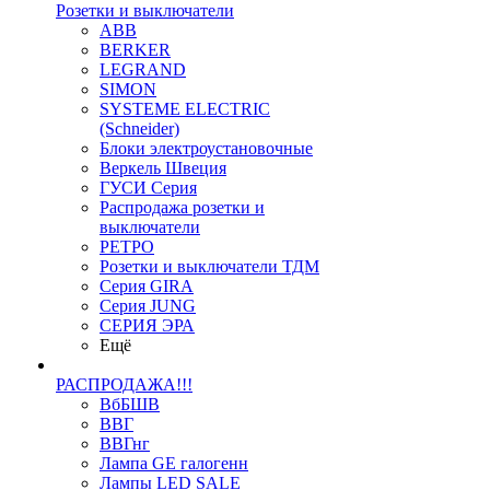
Розетки и выключатели
ABB
BERKER
LEGRAND
SIMON
SYSTEME ELECTRIC
(Schneider)
Блоки электроустановочные
Веркель Швеция
ГУСИ Серия
Распродажа розетки и
выключатели
РЕТРО
Розетки и выключатели ТДМ
Серия GIRA
Серия JUNG
СЕРИЯ ЭРА
Ещё
РАСПРОДАЖА!!!
ВбБШВ
ВВГ
ВВГнг
Лампа GE галогенн
Лампы LED SALE