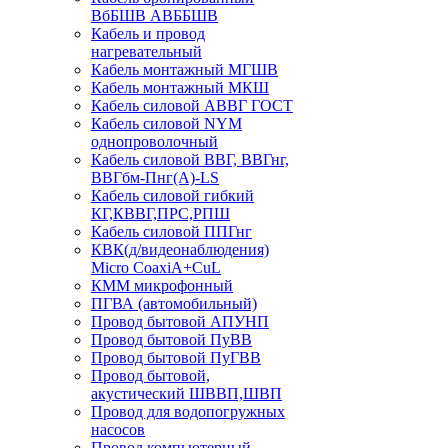
ВбБШВ АВББШВ
Кабель и провод
нагревательный
Кабель монтажный МГШВ
Кабель монтажный МКШ
Кабель силовой АВВГ ГОСТ
Кабель силовой NYM
однопроволочный
Кабель силовой ВВГ, ВВГнг,
ВВГбм-Пнг(А)-LS
Кабель силовой гибкий
КГ,КВВГ,ПРС,РПШ
Кабель силовой ППГнг
КВК(д/видеонаблюдения)
Micro CoaxiA+CuL
КММ микрофонный
ПГВА (автомобильный)
Провод бытовой АПУНП
Провод бытовой ПуВВ
Провод бытовой ПуГВВ
Провод бытовой,
акустический ШВВП,ШВП
Провод для водопогружных
насосов
Провод компьютерный