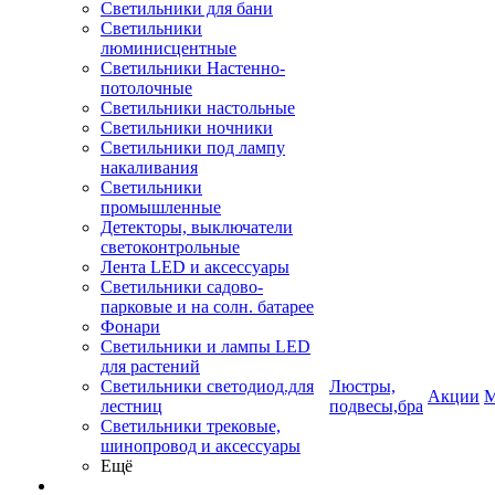
Светильники для бани
Светильники
люминисцентные
Светильники Настенно-
потолочные
Светильники настольные
Светильники ночники
Светильники под лампу
накаливания
Светильники
промышленные
Детекторы, выключатели
светоконтрольные
Лента LED и аксессуары
Светильники садово-
парковые и на солн. батарее
Фонари
Светильники и лампы LED
для растений
Светильники светодиод.для
Люстры,
Акции
М
лестниц
подвесы,бра
Светильники трековые,
шинопровод и аксессуары
Ещё