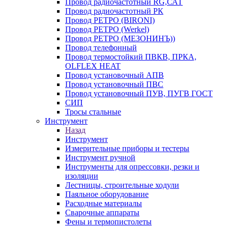
Провод радиочастотный RG,САТ
Провод радиочастотный РК
Провод РЕТРО (BIRONI)
Провод РЕТРО (Werkel)
Провод РЕТРО (МЕЗОНИНЪ))
Провод телефонный
Провод термостойкий ПВКВ, ПРКА,
OLFLEX HEAT
Провод установочный АПВ
Провод установочный ПВС
Провод установочный ПУВ, ПУГВ ГОСТ
СИП
Тросы стальные
Инструмент
Назад
Инструмент
Измерительные приборы и тестеры
Инструмент ручной
Инструменты для опрессовки, резки и
изоляции
Лестницы, строительные ходули
Паяльное оборудование
Расходные материалы
Сварочные аппараты
Фены и термопистолеты