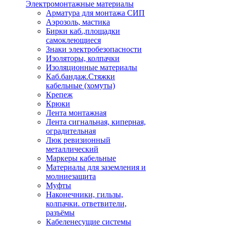
Электромонтажные материалы
Арматура для монтажа СИП
Аэрозоль, мастика
Бирки каб.,площадки
самоклеющиеся
Знаки электробезопасности
Изоляторы, колпачки
Изоляционные материалы
Каб.бандаж.Стяжки
кабельные (хомуты)
Крепеж
Крюки
Лента монтажная
Лента сигнальная, киперная,
оградительная
Люк ревизионный
металлический
Маркеры кабельные
Материалы для заземления и
молниезащита
Муфты
Наконечники, гильзы,
колпачки. ответвители,
разъёмы
Кабеленесущие системы