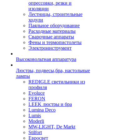
опрессовки, резки и
изоляции
Лестницы, строительные
ходули
Паяльное оборудование
Расходные материалы
Сварочные аппараты
Фены и термопистолеты
Электроинструмент
Высоковольтная аппаратура
Люстры, подвесы,бра, настольные
лампы
REDIGLE светильники из
профиля
Evoluce
FERON
LEEK люстры и бра
Lumina Deco
Lumis
Moderli
MW-LIGHT, De Markt
Stilfort
Евросвет