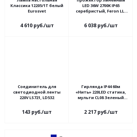
Лампа настольная
Прожектор линейный
Классика 12205/1T белый
LED 36W 2700K IP65
Eurosvet
серебристый, Feron LL-
890
4 610
руб.
/шт
6 038
руб.
/шт
Соединитель для
Гирлянда IP44 60м
светодиодной ленты
«Нить» 220LED статика,
220V LS721, LD532
мульти CL08 Зеленый
провод Feron
143
руб.
/шт
2 217
руб.
/шт