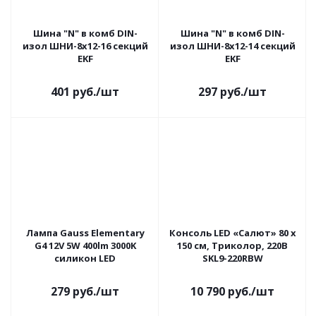
Шина "N" в комб DIN-
Шина "N" в комб DIN-
изол ШНИ-8х12-16 секций
изол ШНИ-8х12-14 секций
EKF
EKF
401
руб.
/шт
297
руб.
/шт
Лампа Gauss Elementary
Консоль LED «Салют» 80 x
G4 12V 5W 400lm 3000K
150 см, Триколор, 220В
силикон LED
SKL9-220RBW
279
руб.
/шт
10 790
руб.
/шт