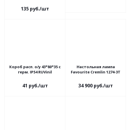
135
руб.
/шт
Короб расп. о/у 43*80*35 с
Настольная лампа
герм. IP54 RUVinil
Favourite Cremlin 1274-3T
41
руб.
/шт
34 900
руб.
/шт